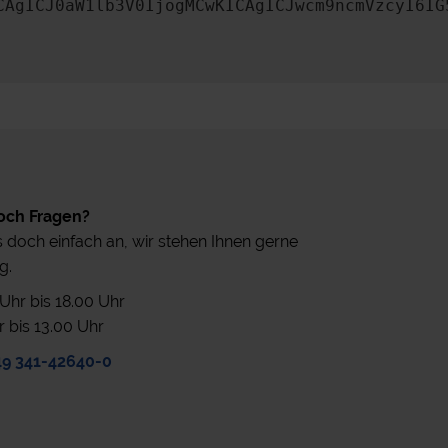
CAgICJ0aW1lb3V0IjogMCwKICAgICJwcm9ncmVzcyI6IG
och Fragen?
 doch einfach an, wir stehen Ihnen gerne
g.
0 Uhr bis 18.00 Uhr
r bis 13.00 Uhr
49 341-42640-0