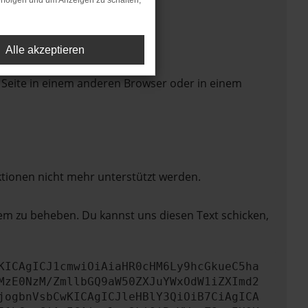
rfolgen und um Anzeigen zu schalten,
Alle akzeptieren
 Seite in einem anderen Browser oder in einem
ktionen nicht mehr unterstützt werden.
lem zu beheben. Du kannst uns diesen Text schicken,
KICAgICJ1cmwiOiAiaHR0cHM6Ly9hcGkueC5ha
MzE0NzM/ZmllbGQ9aW50ZXJuYWxOdW1iZXImd2
jogbnVsbCwKICAgICJleHBlY3QiOiB7CiAgICA