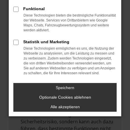
Internetverbindung.
Funktional
Laden andere Webseiten, zum Beispiel
Diese Technologien bieten die bestmögliche Funktionalität
deine Suchmaschine?
der Webseite. Services von Drittanbietern wie Google
Prüfe deine Browsererweiterungen.
Maps, Chats, Fahrzeugbewertungssystem und weitere
werden aktiviert.
Manche Erweiterungen, wie Werbeblocker,
können das Laden bestimmter Seiten
Statistik und Marketing
verhindern. Funktioniert die Seite in einem
Diese Technologien ermöglichen es uns, die Nutzung der
anderen Browser oder in einem privaten
Webseite zu analysieren, um die Leistung zu messen und
zu verbessern. Zudem werden Technologien eingesetzt,
Fenster?
die von dritten Werbetreibenden verwendet werden, um
Sie auf anderen Webseiten zu verfolgen und um Anzeigen
Starte dein Gerät neu.
zu schalten, die für Ihre Interessen relevant sind.
Das kann manchmal helfen,
vorübergehende Probleme zu beheben.
Speichern
Stelle sicher, dass dein Browser und dein
Optionale Cookies ablehnen
Betriebssystem auf dem neuesten Stand
sind.
Alle akzeptieren
Veraltete Software birgt nicht nur ein
Sicherheitsrisiko, sondern kann auch dazu
führen, dass bestimmte Funktionen nicht