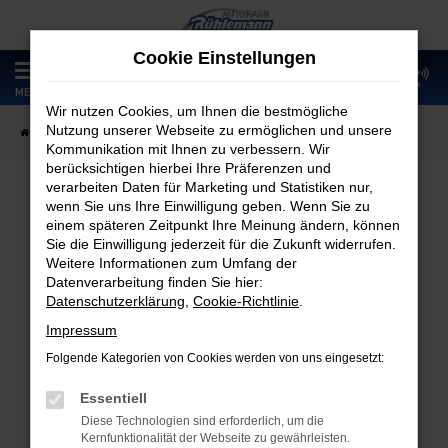
Zum
Hauptinhalt
Cookie Einstellungen
springen
0
MENÜ
Wir nutzen Cookies, um Ihnen die bestmögliche
Nutzung unserer Webseite zu ermöglichen und unsere
Startseite
Fahrzeugangebote
Fahrzeugmarkt
Kommunikation mit Ihnen zu verbessern. Wir
berücksichtigen hierbei Ihre Präferenzen und
verarbeiten Daten für Marketing und Statistiken nur,
wenn Sie uns Ihre Einwilligung geben. Wenn Sie zu
Fahrzeugmarkt
einem späteren Zeitpunkt Ihre Meinung ändern, können
Sie die Einwilligung jederzeit für die Zukunft widerrufen.
Weitere Informationen zum Umfang der
Datenverarbeitung finden Sie hier:
Datenschutzerklärung
,
Cookie-Richtlinie
.
Fehler: Network Error
Impressum
Folgende Kategorien von Cookies werden von uns eingesetzt:
Beim Laden ist ein Fehler aufgetreten.
Hier sind ein paar Tipps, die dir helfen können:
Essentiell
Diese Technologien sind erforderlich, um die
Überprüfe deine Firewall und deine
Kernfunktionalität der Webseite zu gewährleisten.