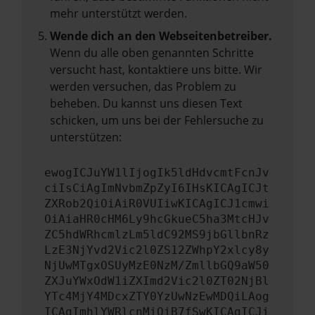
mehr unterstützt werden.
Wende dich an den Webseitenbetreiber.
Wenn du alle oben genannten Schritte
versucht hast, kontaktiere uns bitte. Wir
werden versuchen, das Problem zu
beheben. Du kannst uns diesen Text
schicken, um uns bei der Fehlersuche zu
unterstützen:
ewogICJuYW1lIjogIk5ldHdvcmtFcnJv
ciIsCiAgImNvbmZpZyI6IHsKICAgICJt
ZXRob2QiOiAiR0VUIiwKICAgICJ1cmwi
OiAiaHR0cHM6Ly9hcGkueC5ha3MtcHJv
ZC5hdWRhcmlzLm5ldC92MS9jbGllbnRz
LzE3NjYvd2Vic2l0ZS12ZWhpY2xlcy8y
NjUwMTgxOSUyMzE0NzM/ZmllbGQ9aW50
ZXJuYWxOdW1iZXImd2Vic2l0ZT02NjBl
YTc4MjY4MDcxZTY0YzUwNzEwMDQiLAog
ICAgImhlYWRlcnMiOiB7fSwKICAgICJi