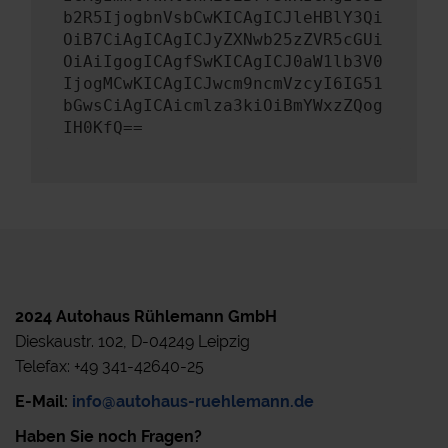
b2R5IjogbnVsbCwKICAgICJleHBlY3Qi
OiB7CiAgICAgICJyZXNwb25zZVR5cGUi
OiAiIgogICAgfSwKICAgICJ0aW1lb3V0
IjogMCwKICAgICJwcm9ncmVzcyI6IG51
bGwsCiAgICAicmlza3kiOiBmYWxzZQog
IH0KfQ==
2024 Autohaus Rühlemann GmbH
Dieskaustr. 102, D-04249 Leipzig
Telefax: +49 341-42640-25
E-Mail:
info@autohaus-ruehlemann.de
Haben Sie noch Fragen?