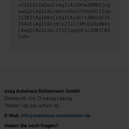
eSI6IG51bGwsCiAgICAiZXhwZWN0Ijog
ewogICAgICAicmVzcG9uc2VUeXBlIjog
IiIKICAgIH0sCiAgICAidGltZW91dCI6
IDAsCiAgICAicHJvZ3Jlc3MiOiBudWxs
LAogICAgInJpc2t5IjogZmFsc2UKICB9
Cn0=
2024 Autohaus Rühlemann GmbH
Dieskaustr. 102, D-04249 Leipzig
Telefax: +49 341-42640-25
E-Mail:
info@autohaus-ruehlemann.de
Haben Sie noch Fragen?