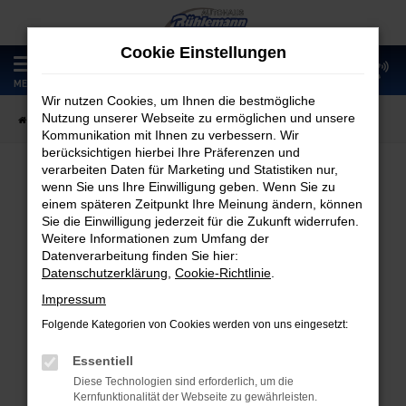
Zum
Hauptinhalt
Cookie Einstellungen
springen
0
MENÜ
Wir nutzen Cookies, um Ihnen die bestmögliche
Nutzung unserer Webseite zu ermöglichen und unsere
Startseite
Fahrzeugangebote
Fahrzeugmarkt
Kommunikation mit Ihnen zu verbessern. Wir
berücksichtigen hierbei Ihre Präferenzen und
verarbeiten Daten für Marketing und Statistiken nur,
wenn Sie uns Ihre Einwilligung geben. Wenn Sie zu
Fahrzeugmarkt
einem späteren Zeitpunkt Ihre Meinung ändern, können
Sie die Einwilligung jederzeit für die Zukunft widerrufen.
Weitere Informationen zum Umfang der
Datenverarbeitung finden Sie hier:
Datenschutzerklärung
,
Cookie-Richtlinie
.
Fehler: Network Error
Impressum
Folgende Kategorien von Cookies werden von uns eingesetzt:
Beim Laden ist ein Fehler aufgetreten.
Hier sind ein paar Tipps, die dir helfen können:
Essentiell
Diese Technologien sind erforderlich, um die
Überprüfe deine Firewall und deine
Kernfunktionalität der Webseite zu gewährleisten.