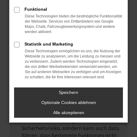
Internetverbindung.
Funktional
Laden andere Webseiten, zum Beispiel
Diese Technologien bieten die bestmögliche Funktionalität
deine Suchmaschine?
der Webseite. Services von Drittanbietern wie Google
Prüfe deine Browsererweiterungen.
Maps, Chats, Fahrzeugbewertungssystem und weitere
werden aktiviert.
Manche Erweiterungen, wie Werbeblocker,
können das Laden bestimmter Seiten
Statistik und Marketing
verhindern. Funktioniert die Seite in einem
Diese Technologien ermöglichen es uns, die Nutzung der
anderen Browser oder in einem privaten
Webseite zu analysieren, um die Leistung zu messen und
zu verbessern. Zudem werden Technologien eingesetzt,
Fenster?
die von dritten Werbetreibenden verwendet werden, um
Sie auf anderen Webseiten zu verfolgen und um Anzeigen
Starte dein Gerät neu.
zu schalten, die für Ihre Interessen relevant sind.
Das kann manchmal helfen,
vorübergehende Probleme zu beheben.
Speichern
Stelle sicher, dass dein Browser und dein
Optionale Cookies ablehnen
Betriebssystem auf dem neuesten Stand
sind.
Alle akzeptieren
Veraltete Software birgt nicht nur ein
Sicherheitsrisiko, sondern kann auch dazu
führen, dass bestimmte Funktionen nicht