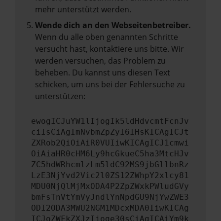
mehr unterstützt werden.
Wende dich an den Webseitenbetreiber.
Wenn du alle oben genannten Schritte
versucht hast, kontaktiere uns bitte. Wir
werden versuchen, das Problem zu
beheben. Du kannst uns diesen Text
schicken, um uns bei der Fehlersuche zu
unterstützen:
ewogICJuYW1lIjogIk5ldHdvcmtFcnJv
ciIsCiAgImNvbmZpZyI6IHsKICAgICJt
ZXRob2QiOiAiR0VUIiwKICAgICJ1cmwi
OiAiaHR0cHM6Ly9hcGkueC5ha3MtcHJv
ZC5hdWRhcmlzLm5ldC92MS9jbGllbnRz
LzE3NjYvd2Vic2l0ZS12ZWhpY2xlcy81
MDU0NjQlMjMxODA4P2ZpZWxkPWludGVy
bmFsTnVtYmVyJndlYnNpdGU9NjYwZWE3
ODI2ODA3MWU2NGM1MDcxMDA0IiwKICAg
ICJoZWFkZXJzIjoge30sCiAgICAiYm9k