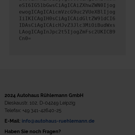
eSI6IG51bGwsCiAgICAiZXhwZWN0Ijog
ewogICAgICAicmVzcG9uc2VUeXBlIjog
IiIKICAgIH0sCiAgICAidGltZW91dCI6
IDAsCiAgICAicHJvZ3Jlc3MiOiBudWxs
LAogICAgInJpc2t5IjogZmFsc2UKICB9
Cn0=
2024 Autohaus Rühlemann GmbH
Dieskaustr. 102, D-04249 Leipzig
Telefax: +49 341-42640-25
E-Mail:
info@autohaus-ruehlemann.de
Haben Sie noch Fragen?