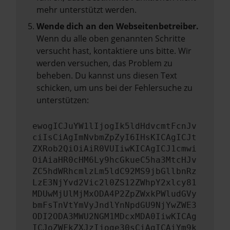
mehr unterstützt werden.
Wende dich an den Webseitenbetreiber.
Wenn du alle oben genannten Schritte
versucht hast, kontaktiere uns bitte. Wir
werden versuchen, das Problem zu
beheben. Du kannst uns diesen Text
schicken, um uns bei der Fehlersuche zu
unterstützen:
ewogICJuYW1lIjogIk5ldHdvcmtFcnJv
ciIsCiAgImNvbmZpZyI6IHsKICAgICJt
ZXRob2QiOiAiR0VUIiwKICAgICJ1cmwi
OiAiaHR0cHM6Ly9hcGkueC5ha3MtcHJv
ZC5hdWRhcmlzLm5ldC92MS9jbGllbnRz
LzE3NjYvd2Vic2l0ZS12ZWhpY2xlcy81
MDUwMjUlMjMxODA4P2ZpZWxkPWludGVy
bmFsTnVtYmVyJndlYnNpdGU9NjYwZWE3
ODI2ODA3MWU2NGM1MDcxMDA0IiwKICAg
ICJoZWFkZXJzIjoge30sCiAgICAiYm9k