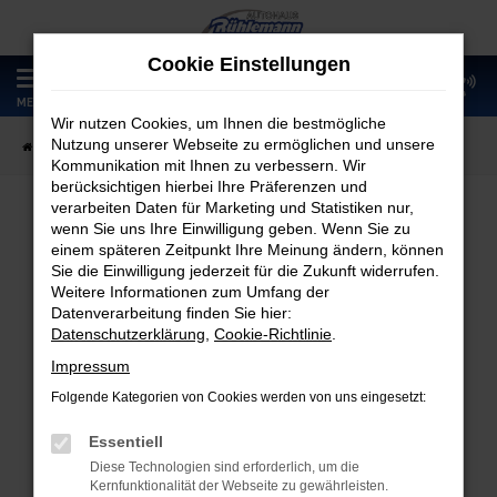
Zum
Hauptinhalt
Cookie Einstellungen
springen
0
MENÜ
Wir nutzen Cookies, um Ihnen die bestmögliche
Nutzung unserer Webseite zu ermöglichen und unsere
Startseite
Fahrzeugangebote
Fahrzeugmarkt
Kommunikation mit Ihnen zu verbessern. Wir
berücksichtigen hierbei Ihre Präferenzen und
verarbeiten Daten für Marketing und Statistiken nur,
wenn Sie uns Ihre Einwilligung geben. Wenn Sie zu
Fahrzeugmarkt
einem späteren Zeitpunkt Ihre Meinung ändern, können
Sie die Einwilligung jederzeit für die Zukunft widerrufen.
Weitere Informationen zum Umfang der
Datenverarbeitung finden Sie hier:
Datenschutzerklärung
,
Cookie-Richtlinie
.
Fehler: Network Error
Impressum
Folgende Kategorien von Cookies werden von uns eingesetzt:
Beim Laden ist ein Fehler aufgetreten.
Hier sind ein paar Tipps, die dir helfen können:
Essentiell
Diese Technologien sind erforderlich, um die
Überprüfe deine Firewall und deine
Kernfunktionalität der Webseite zu gewährleisten.