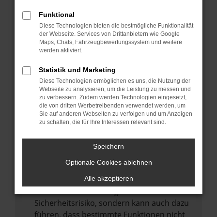
Internetverbindung.
Funktional
Laden andere Webseiten, zum Beispiel
Diese Technologien bieten die bestmögliche Funktionalität
deine Suchmaschine?
der Webseite. Services von Drittanbietern wie Google
Prüfe deine Browsererweiterungen.
Maps, Chats, Fahrzeugbewertungssystem und weitere
werden aktiviert.
Manche Erweiterungen, wie Werbeblocker,
können das Laden bestimmter Seiten
Statistik und Marketing
verhindern. Funktioniert die Seite in einem
Diese Technologien ermöglichen es uns, die Nutzung der
anderen Browser oder in einem privaten
Webseite zu analysieren, um die Leistung zu messen und
zu verbessern. Zudem werden Technologien eingesetzt,
Fenster?
die von dritten Werbetreibenden verwendet werden, um
Sie auf anderen Webseiten zu verfolgen und um Anzeigen
Starte dein Gerät neu.
zu schalten, die für Ihre Interessen relevant sind.
Das kann manchmal helfen,
vorübergehende Probleme zu beheben.
Speichern
Stelle sicher, dass dein Browser und dein
Optionale Cookies ablehnen
Betriebssystem auf dem neuesten Stand
sind.
Alle akzeptieren
Veraltete Software birgt nicht nur ein
Sicherheitsrisiko, sondern kann auch dazu
führen, dass bestimmte Funktionen nicht