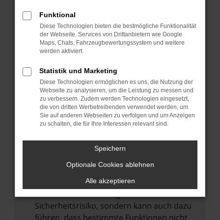
Internetverbindung.
Funktional
Laden andere Webseiten, zum Beispiel
Diese Technologien bieten die bestmögliche Funktionalität
deine Suchmaschine?
der Webseite. Services von Drittanbietern wie Google
Prüfe deine Browsererweiterungen.
Maps, Chats, Fahrzeugbewertungssystem und weitere
werden aktiviert.
Manche Erweiterungen, wie Werbeblocker,
können das Laden bestimmter Seiten
Statistik und Marketing
verhindern. Funktioniert die Seite in einem
Diese Technologien ermöglichen es uns, die Nutzung der
anderen Browser oder in einem privaten
Webseite zu analysieren, um die Leistung zu messen und
zu verbessern. Zudem werden Technologien eingesetzt,
Fenster?
die von dritten Werbetreibenden verwendet werden, um
Sie auf anderen Webseiten zu verfolgen und um Anzeigen
Starte dein Gerät neu.
zu schalten, die für Ihre Interessen relevant sind.
Das kann manchmal helfen,
vorübergehende Probleme zu beheben.
Speichern
Stelle sicher, dass dein Browser und dein
Optionale Cookies ablehnen
Betriebssystem auf dem neuesten Stand
sind.
Alle akzeptieren
Veraltete Software birgt nicht nur ein
Sicherheitsrisiko, sondern kann auch dazu
führen, dass bestimmte Funktionen nicht