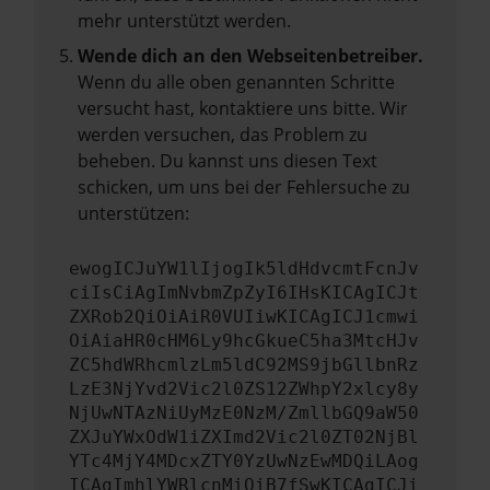
mehr unterstützt werden.
Wende dich an den Webseitenbetreiber.
Wenn du alle oben genannten Schritte
versucht hast, kontaktiere uns bitte. Wir
werden versuchen, das Problem zu
beheben. Du kannst uns diesen Text
schicken, um uns bei der Fehlersuche zu
unterstützen:
ewogICJuYW1lIjogIk5ldHdvcmtFcnJv
ciIsCiAgImNvbmZpZyI6IHsKICAgICJt
ZXRob2QiOiAiR0VUIiwKICAgICJ1cmwi
OiAiaHR0cHM6Ly9hcGkueC5ha3MtcHJv
ZC5hdWRhcmlzLm5ldC92MS9jbGllbnRz
LzE3NjYvd2Vic2l0ZS12ZWhpY2xlcy8y
NjUwNTAzNiUyMzE0NzM/ZmllbGQ9aW50
ZXJuYWxOdW1iZXImd2Vic2l0ZT02NjBl
YTc4MjY4MDcxZTY0YzUwNzEwMDQiLAog
ICAgImhlYWRlcnMiOiB7fSwKICAgICJi