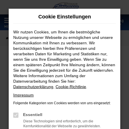
Zum
Hauptinhalt
Cookie Einstellungen
springen
0
MENÜ
Wir nutzen Cookies, um Ihnen die bestmögliche
Nutzung unserer Webseite zu ermöglichen und unsere
Startseite
Fahrzeugangebote
Fahrzeugmarkt
Kommunikation mit Ihnen zu verbessern. Wir
berücksichtigen hierbei Ihre Präferenzen und
verarbeiten Daten für Marketing und Statistiken nur,
wenn Sie uns Ihre Einwilligung geben. Wenn Sie zu
Fahrzeugmarkt
einem späteren Zeitpunkt Ihre Meinung ändern, können
Sie die Einwilligung jederzeit für die Zukunft widerrufen.
Weitere Informationen zum Umfang der
Datenverarbeitung finden Sie hier:
Datenschutzerklärung
,
Cookie-Richtlinie
.
Fehler: Network Error
Impressum
Folgende Kategorien von Cookies werden von uns eingesetzt:
Beim Laden ist ein Fehler aufgetreten.
Hier sind ein paar Tipps, die dir helfen können:
Essentiell
Diese Technologien sind erforderlich, um die
Überprüfe deine Firewall und deine
Kernfunktionalität der Webseite zu gewährleisten.