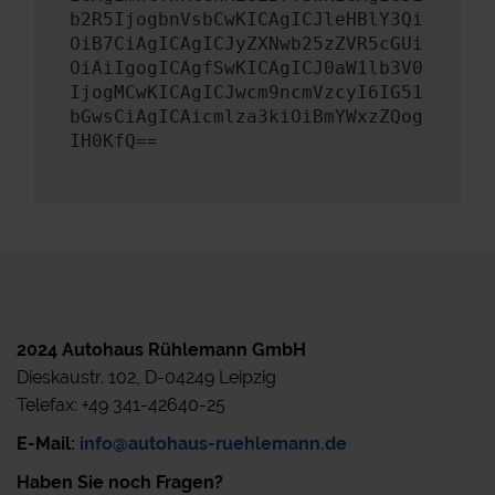
b2R5IjogbnVsbCwKICAgICJleHBlY3Qi
OiB7CiAgICAgICJyZXNwb25zZVR5cGUi
OiAiIgogICAgfSwKICAgICJ0aW1lb3V0
IjogMCwKICAgICJwcm9ncmVzcyI6IG51
bGwsCiAgICAicmlza3kiOiBmYWxzZQog
IH0KfQ==
2024 Autohaus Rühlemann GmbH
Dieskaustr. 102, D-04249 Leipzig
Telefax: +49 341-42640-25
E-Mail:
info@autohaus-ruehlemann.de
Haben Sie noch Fragen?