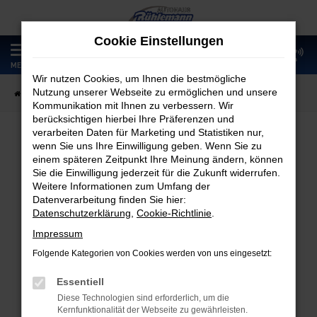
Zum
Hauptinhalt
Cookie Einstellungen
springen
0
MENÜ
Wir nutzen Cookies, um Ihnen die bestmögliche
Nutzung unserer Webseite zu ermöglichen und unsere
Startseite
Fahrzeugangebote
Fahrzeugmarkt
Kommunikation mit Ihnen zu verbessern. Wir
berücksichtigen hierbei Ihre Präferenzen und
verarbeiten Daten für Marketing und Statistiken nur,
wenn Sie uns Ihre Einwilligung geben. Wenn Sie zu
Fahrzeugmarkt
einem späteren Zeitpunkt Ihre Meinung ändern, können
Sie die Einwilligung jederzeit für die Zukunft widerrufen.
Weitere Informationen zum Umfang der
Datenverarbeitung finden Sie hier:
Datenschutzerklärung
,
Cookie-Richtlinie
.
Fehler: Network Error
Impressum
Folgende Kategorien von Cookies werden von uns eingesetzt:
Beim Laden ist ein Fehler aufgetreten.
Hier sind ein paar Tipps, die dir helfen können:
Essentiell
Diese Technologien sind erforderlich, um die
Überprüfe deine Firewall und deine
Kernfunktionalität der Webseite zu gewährleisten.