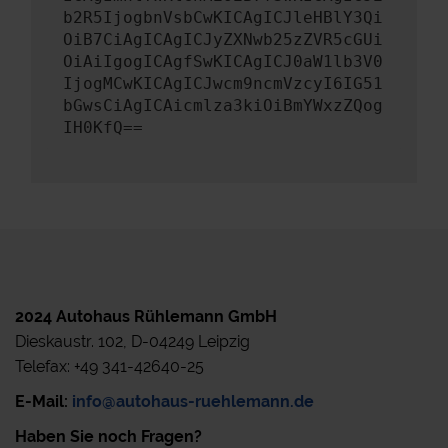
b2R5IjogbnVsbCwKICAgICJleHBlY3Qi
OiB7CiAgICAgICJyZXNwb25zZVR5cGUi
OiAiIgogICAgfSwKICAgICJ0aW1lb3V0
IjogMCwKICAgICJwcm9ncmVzcyI6IG51
bGwsCiAgICAicmlza3kiOiBmYWxzZQog
IH0KfQ==
2024 Autohaus Rühlemann GmbH
Dieskaustr. 102, D-04249 Leipzig
Telefax: +49 341-42640-25
E-Mail:
info@autohaus-ruehlemann.de
Haben Sie noch Fragen?