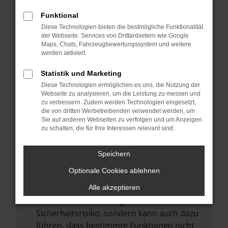
Internetverbindung.
Funktional
Laden andere Webseiten, zum Beispiel
Diese Technologien bieten die bestmögliche Funktionalität
deine Suchmaschine?
der Webseite. Services von Drittanbietern wie Google
Prüfe deine Browsererweiterungen.
Maps, Chats, Fahrzeugbewertungssystem und weitere
werden aktiviert.
Manche Erweiterungen, wie Werbeblocker,
können das Laden bestimmter Seiten
Statistik und Marketing
verhindern. Funktioniert die Seite in einem
Diese Technologien ermöglichen es uns, die Nutzung der
anderen Browser oder in einem privaten
Webseite zu analysieren, um die Leistung zu messen und
zu verbessern. Zudem werden Technologien eingesetzt,
Fenster?
die von dritten Werbetreibenden verwendet werden, um
Sie auf anderen Webseiten zu verfolgen und um Anzeigen
Starte dein Gerät neu.
zu schalten, die für Ihre Interessen relevant sind.
Das kann manchmal helfen,
vorübergehende Probleme zu beheben.
Speichern
Stelle sicher, dass dein Browser und dein
Optionale Cookies ablehnen
Betriebssystem auf dem neuesten Stand
sind.
Alle akzeptieren
Veraltete Software birgt nicht nur ein
Sicherheitsrisiko, sondern kann auch dazu
führen, dass bestimmte Funktionen nicht