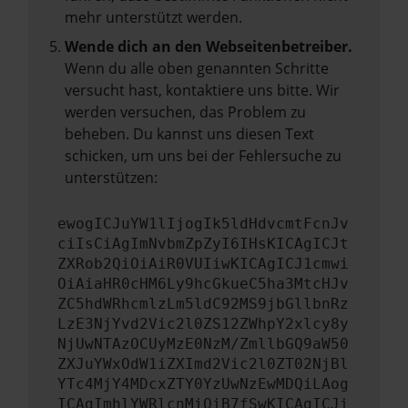
mehr unterstützt werden.
Wende dich an den Webseitenbetreiber.
Wenn du alle oben genannten Schritte
versucht hast, kontaktiere uns bitte. Wir
werden versuchen, das Problem zu
beheben. Du kannst uns diesen Text
schicken, um uns bei der Fehlersuche zu
unterstützen:
ewogICJuYW1lIjogIk5ldHdvcmtFcnJv
ciIsCiAgImNvbmZpZyI6IHsKICAgICJt
ZXRob2QiOiAiR0VUIiwKICAgICJ1cmwi
OiAiaHR0cHM6Ly9hcGkueC5ha3MtcHJv
ZC5hdWRhcmlzLm5ldC92MS9jbGllbnRz
LzE3NjYvd2Vic2l0ZS12ZWhpY2xlcy8y
NjUwNTAzOCUyMzE0NzM/ZmllbGQ9aW50
ZXJuYWxOdW1iZXImd2Vic2l0ZT02NjBl
YTc4MjY4MDcxZTY0YzUwNzEwMDQiLAog
ICAgImhlYWRlcnMiOiB7fSwKICAgICJi