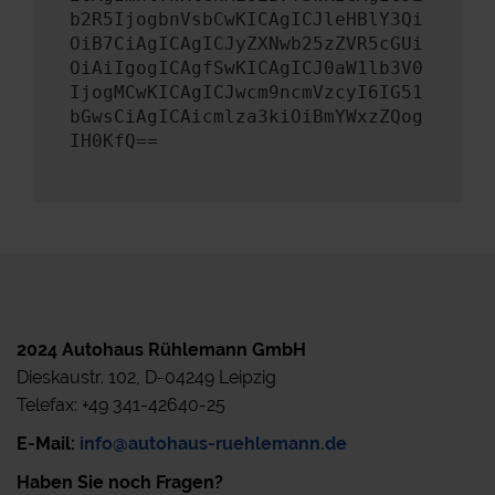
b2R5IjogbnVsbCwKICAgICJleHBlY3Qi
OiB7CiAgICAgICJyZXNwb25zZVR5cGUi
OiAiIgogICAgfSwKICAgICJ0aW1lb3V0
IjogMCwKICAgICJwcm9ncmVzcyI6IG51
bGwsCiAgICAicmlza3kiOiBmYWxzZQog
IH0KfQ==
2024 Autohaus Rühlemann GmbH
Dieskaustr. 102, D-04249 Leipzig
Telefax: +49 341-42640-25
E-Mail:
info@autohaus-ruehlemann.de
Haben Sie noch Fragen?