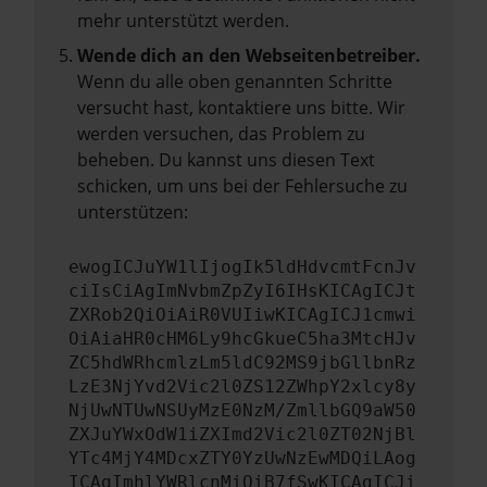
mehr unterstützt werden.
Wende dich an den Webseitenbetreiber.
Wenn du alle oben genannten Schritte
versucht hast, kontaktiere uns bitte. Wir
werden versuchen, das Problem zu
beheben. Du kannst uns diesen Text
schicken, um uns bei der Fehlersuche zu
unterstützen:
ewogICJuYW1lIjogIk5ldHdvcmtFcnJv
ciIsCiAgImNvbmZpZyI6IHsKICAgICJt
ZXRob2QiOiAiR0VUIiwKICAgICJ1cmwi
OiAiaHR0cHM6Ly9hcGkueC5ha3MtcHJv
ZC5hdWRhcmlzLm5ldC92MS9jbGllbnRz
LzE3NjYvd2Vic2l0ZS12ZWhpY2xlcy8y
NjUwNTUwNSUyMzE0NzM/ZmllbGQ9aW50
ZXJuYWxOdW1iZXImd2Vic2l0ZT02NjBl
YTc4MjY4MDcxZTY0YzUwNzEwMDQiLAog
ICAgImhlYWRlcnMiOiB7fSwKICAgICJi