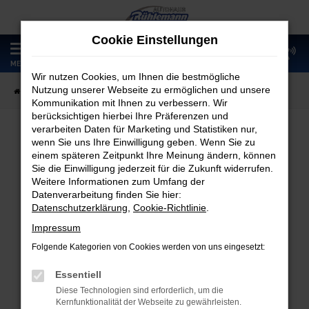
Zum
Hauptinhalt
Cookie Einstellungen
springen
0
MENÜ
Wir nutzen Cookies, um Ihnen die bestmögliche
Nutzung unserer Webseite zu ermöglichen und unsere
Startseite
Fahrzeugangebote
Fahrzeugmarkt
Kommunikation mit Ihnen zu verbessern. Wir
berücksichtigen hierbei Ihre Präferenzen und
verarbeiten Daten für Marketing und Statistiken nur,
wenn Sie uns Ihre Einwilligung geben. Wenn Sie zu
Fahrzeugmarkt
einem späteren Zeitpunkt Ihre Meinung ändern, können
Sie die Einwilligung jederzeit für die Zukunft widerrufen.
Weitere Informationen zum Umfang der
Datenverarbeitung finden Sie hier:
Datenschutzerklärung
,
Cookie-Richtlinie
.
Fehler: Network Error
Impressum
Folgende Kategorien von Cookies werden von uns eingesetzt:
Beim Laden ist ein Fehler aufgetreten.
Hier sind ein paar Tipps, die dir helfen können:
Essentiell
Diese Technologien sind erforderlich, um die
Überprüfe deine Firewall und deine
Kernfunktionalität der Webseite zu gewährleisten.