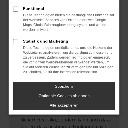
Internetverbindung.
Funktional
Laden andere Webseiten, zum Beispiel
Diese Technologien bieten die bestmögliche Funktionalität
deine Suchmaschine?
der Webseite. Services von Drittanbietern wie Google
Prüfe deine Browsererweiterungen.
Maps, Chats, Fahrzeugbewertungssystem und weitere
werden aktiviert.
Manche Erweiterungen, wie Werbeblocker,
können das Laden bestimmter Seiten
Statistik und Marketing
verhindern. Funktioniert die Seite in einem
Diese Technologien ermöglichen es uns, die Nutzung der
anderen Browser oder in einem privaten
Webseite zu analysieren, um die Leistung zu messen und
zu verbessern. Zudem werden Technologien eingesetzt,
Fenster?
die von dritten Werbetreibenden verwendet werden, um
Sie auf anderen Webseiten zu verfolgen und um Anzeigen
Starte dein Gerät neu.
zu schalten, die für Ihre Interessen relevant sind.
Das kann manchmal helfen,
vorübergehende Probleme zu beheben.
Speichern
Stelle sicher, dass dein Browser und dein
Optionale Cookies ablehnen
Betriebssystem auf dem neuesten Stand
sind.
Alle akzeptieren
Veraltete Software birgt nicht nur ein
Sicherheitsrisiko, sondern kann auch dazu
führen, dass bestimmte Funktionen nicht