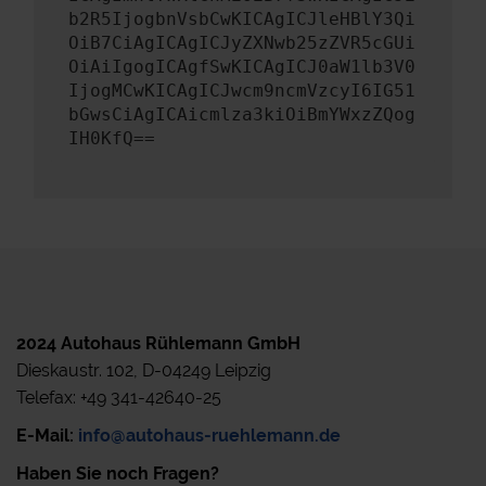
b2R5IjogbnVsbCwKICAgICJleHBlY3Qi
OiB7CiAgICAgICJyZXNwb25zZVR5cGUi
OiAiIgogICAgfSwKICAgICJ0aW1lb3V0
IjogMCwKICAgICJwcm9ncmVzcyI6IG51
bGwsCiAgICAicmlza3kiOiBmYWxzZQog
IH0KfQ==
2024 Autohaus Rühlemann GmbH
Dieskaustr. 102, D-04249 Leipzig
Telefax: +49 341-42640-25
E-Mail:
info@autohaus-ruehlemann.de
Haben Sie noch Fragen?