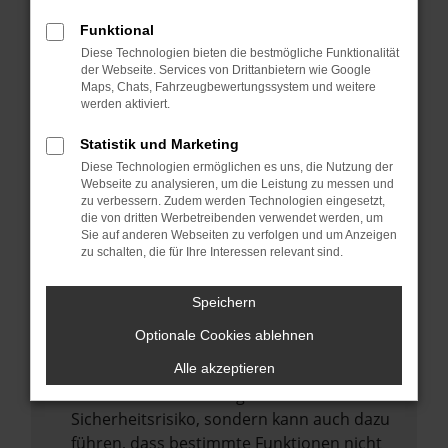
Internetverbindung.
Funktional
Laden andere Webseiten, zum Beispiel
Diese Technologien bieten die bestmögliche Funktionalität
deine Suchmaschine?
der Webseite. Services von Drittanbietern wie Google
Prüfe deine Browsererweiterungen.
Maps, Chats, Fahrzeugbewertungssystem und weitere
werden aktiviert.
Manche Erweiterungen, wie Werbeblocker,
können das Laden bestimmter Seiten
Statistik und Marketing
verhindern. Funktioniert die Seite in einem
Diese Technologien ermöglichen es uns, die Nutzung der
anderen Browser oder in einem privaten
Webseite zu analysieren, um die Leistung zu messen und
zu verbessern. Zudem werden Technologien eingesetzt,
Fenster?
die von dritten Werbetreibenden verwendet werden, um
Sie auf anderen Webseiten zu verfolgen und um Anzeigen
Starte dein Gerät neu.
zu schalten, die für Ihre Interessen relevant sind.
Das kann manchmal helfen,
vorübergehende Probleme zu beheben.
Speichern
Stelle sicher, dass dein Browser und dein
Optionale Cookies ablehnen
Betriebssystem auf dem neuesten Stand
sind.
Alle akzeptieren
Veraltete Software birgt nicht nur ein
Sicherheitsrisiko, sondern kann auch dazu
führen, dass bestimmte Funktionen nicht