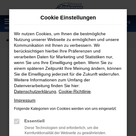
Zum
Hauptinhalt
Cookie Einstellungen
springen
0
MENÜ
Wir nutzen Cookies, um Ihnen die bestmögliche
Nutzung unserer Webseite zu ermöglichen und unsere
Startseite
Fahrzeugangebote
Fahrzeugmarkt
Kommunikation mit Ihnen zu verbessern. Wir
berücksichtigen hierbei Ihre Präferenzen und
verarbeiten Daten für Marketing und Statistiken nur,
wenn Sie uns Ihre Einwilligung geben. Wenn Sie zu
Fahrzeugmarkt
einem späteren Zeitpunkt Ihre Meinung ändern, können
Sie die Einwilligung jederzeit für die Zukunft widerrufen.
Weitere Informationen zum Umfang der
Datenverarbeitung finden Sie hier:
Datenschutzerklärung
,
Cookie-Richtlinie
.
Fehler: Network Error
Impressum
Folgende Kategorien von Cookies werden von uns eingesetzt:
Beim Laden ist ein Fehler aufgetreten.
Hier sind ein paar Tipps, die dir helfen können:
Essentiell
Diese Technologien sind erforderlich, um die
Überprüfe deine Firewall und deine
Kernfunktionalität der Webseite zu gewährleisten.