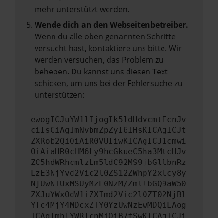
mehr unterstützt werden.
Wende dich an den Webseitenbetreiber.
Wenn du alle oben genannten Schritte
versucht hast, kontaktiere uns bitte. Wir
werden versuchen, das Problem zu
beheben. Du kannst uns diesen Text
schicken, um uns bei der Fehlersuche zu
unterstützen:
ewogICJuYW1lIjogIk5ldHdvcmtFcnJv
ciIsCiAgImNvbmZpZyI6IHsKICAgICJt
ZXRob2QiOiAiR0VUIiwKICAgICJ1cmwi
OiAiaHR0cHM6Ly9hcGkueC5ha3MtcHJv
ZC5hdWRhcmlzLm5ldC92MS9jbGllbnRz
LzE3NjYvd2Vic2l0ZS12ZWhpY2xlcy8y
NjUwNTUxMSUyMzE0NzM/ZmllbGQ9aW50
ZXJuYWxOdW1iZXImd2Vic2l0ZT02NjBl
YTc4MjY4MDcxZTY0YzUwNzEwMDQiLAog
ICAgImhlYWRlcnMiOiB7fSwKICAgICJi