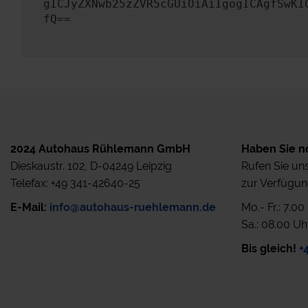
gICJyZXNwb25zZVR5cGUiOiAiIgogICAgfSwKI
fQ==
2024 Autohaus Rühlemann GmbH
Haben Sie n
Dieskaustr. 102, D-04249 Leipzig
Rufen Sie uns
Telefax: +49 341-42640-25
zur Verfügun
E-Mail:
info@autohaus-ruehlemann.de
Mo.- Fr.: 7.0
Sa.: 08.00 Uh
Bis gleich!
+