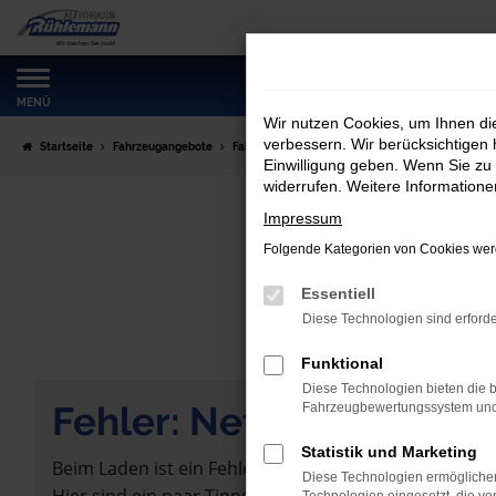
Zum
Hauptinhalt
springen
MENÜ
Wir nutzen Cookies, um Ihnen d
verbessern. Wir berücksichtigen 
Startseite
Fahrzeugangebote
Fahrzeugmarkt
Einwilligung geben. Wenn Sie zu 
widerrufen. Weitere Information
Impressum
Folgende Kategorien von Cookies werd
Essentiell
Diese Technologien sind erforde
Funktional
Diese Technologien bieten die b
Fehler: Network Error
Fahrzeugbewertungssystem und w
Statistik und Marketing
Beim Laden ist ein Fehler aufgetreten.
Diese Technologien ermöglichen