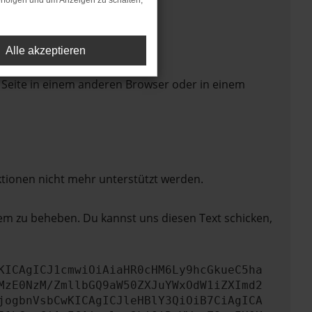
rfolgen und um Anzeigen zu schalten,
Alle akzeptieren
 Seite in einem anderen Browser oder in einem
ktionen nicht mehr unterstützt werden.
lem zu beheben. Du kannst uns diesen Text schicken,
KICAgICJ1cmwiOiAiaHR0cHM6Ly9hcGkueC5ha
MzE0NzM/ZmllbGQ9aW50ZXJuYWxOdW1iZXImd2
jogbnVsbCwKICAgICJleHBlY3QiOiB7CiAgICA