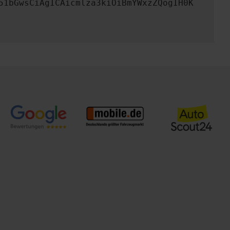
51bGwsCiAgICAicmlza3kiOiBmYWxzZQogIH0K