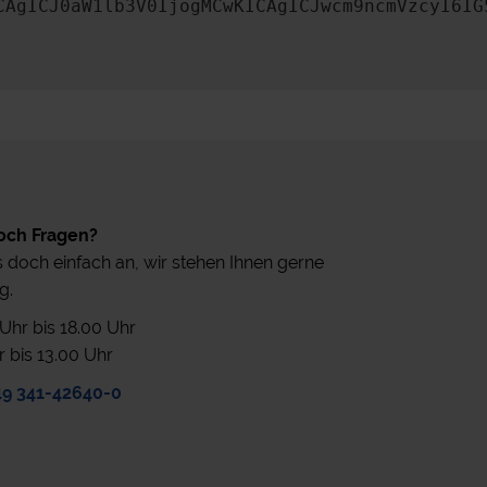
CAgICJ0aW1lb3V0IjogMCwKICAgICJwcm9ncmVzcyI6IG
och Fragen?
 doch einfach an, wir stehen Ihnen gerne
g.
0 Uhr bis 18.00 Uhr
r bis 13.00 Uhr
49 341-42640-0