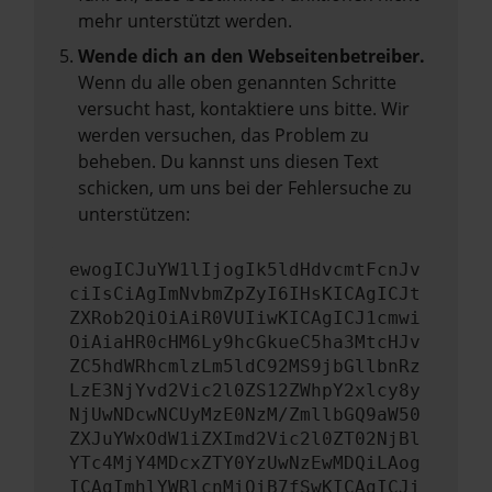
mehr unterstützt werden.
Wende dich an den Webseitenbetreiber.
Wenn du alle oben genannten Schritte
versucht hast, kontaktiere uns bitte. Wir
werden versuchen, das Problem zu
beheben. Du kannst uns diesen Text
schicken, um uns bei der Fehlersuche zu
unterstützen:
ewogICJuYW1lIjogIk5ldHdvcmtFcnJv
ciIsCiAgImNvbmZpZyI6IHsKICAgICJt
ZXRob2QiOiAiR0VUIiwKICAgICJ1cmwi
OiAiaHR0cHM6Ly9hcGkueC5ha3MtcHJv
ZC5hdWRhcmlzLm5ldC92MS9jbGllbnRz
LzE3NjYvd2Vic2l0ZS12ZWhpY2xlcy8y
NjUwNDcwNCUyMzE0NzM/ZmllbGQ9aW50
ZXJuYWxOdW1iZXImd2Vic2l0ZT02NjBl
YTc4MjY4MDcxZTY0YzUwNzEwMDQiLAog
ICAgImhlYWRlcnMiOiB7fSwKICAgICJi