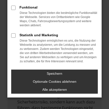
Internetverbindung.
Funktional
Laden andere Webseiten, zum Beispiel
Diese Technologien bieten die bestmögliche Funktionalität
deine Suchmaschine?
der Webseite. Services von Drittanbietern wie Google
Prüfe deine Browsererweiterungen.
Maps, Chats, Fahrzeugbewertungssystem und weitere
werden aktiviert.
Manche Erweiterungen, wie Werbeblocker,
können das Laden bestimmter Seiten
Statistik und Marketing
verhindern. Funktioniert die Seite in einem
Diese Technologien ermöglichen es uns, die Nutzung der
anderen Browser oder in einem privaten
Webseite zu analysieren, um die Leistung zu messen und
zu verbessern. Zudem werden Technologien eingesetzt,
Fenster?
die von dritten Werbetreibenden verwendet werden, um
Sie auf anderen Webseiten zu verfolgen und um Anzeigen
Starte dein Gerät neu.
zu schalten, die für Ihre Interessen relevant sind.
Das kann manchmal helfen,
vorübergehende Probleme zu beheben.
Speichern
Stelle sicher, dass dein Browser und dein
Optionale Cookies ablehnen
Betriebssystem auf dem neuesten Stand
sind.
Alle akzeptieren
Veraltete Software birgt nicht nur ein
Sicherheitsrisiko, sondern kann auch dazu
führen, dass bestimmte Funktionen nicht