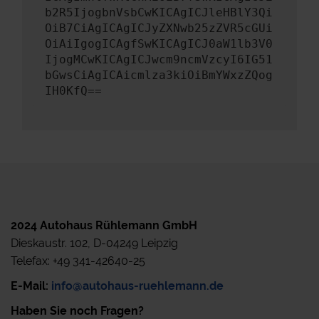
b2R5IjogbnVsbCwKICAgICJleHBlY3Qi
OiB7CiAgICAgICJyZXNwb25zZVR5cGUi
OiAiIgogICAgfSwKICAgICJ0aW1lb3V0
IjogMCwKICAgICJwcm9ncmVzcyI6IG51
bGwsCiAgICAicmlza3kiOiBmYWxzZQog
IH0KfQ==
2024 Autohaus Rühlemann GmbH
Dieskaustr. 102, D-04249 Leipzig
Telefax: +49 341-42640-25
E-Mail:
info@autohaus-ruehlemann.de
Haben Sie noch Fragen?