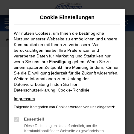
Zum
Hauptinhalt
Cookie Einstellungen
springen
0
MENÜ
Wir nutzen Cookies, um Ihnen die bestmögliche
Nutzung unserer Webseite zu ermöglichen und unsere
Startseite
Fahrzeugangebote
Fahrzeugmarkt
Kommunikation mit Ihnen zu verbessern. Wir
berücksichtigen hierbei Ihre Präferenzen und
verarbeiten Daten für Marketing und Statistiken nur,
wenn Sie uns Ihre Einwilligung geben. Wenn Sie zu
Fahrzeugmarkt
einem späteren Zeitpunkt Ihre Meinung ändern, können
Sie die Einwilligung jederzeit für die Zukunft widerrufen.
Weitere Informationen zum Umfang der
Datenverarbeitung finden Sie hier:
Datenschutzerklärung
,
Cookie-Richtlinie
.
Fehler: Network Error
Impressum
Folgende Kategorien von Cookies werden von uns eingesetzt:
Beim Laden ist ein Fehler aufgetreten.
Hier sind ein paar Tipps, die dir helfen können:
Essentiell
Diese Technologien sind erforderlich, um die
Überprüfe deine Firewall und deine
Kernfunktionalität der Webseite zu gewährleisten.