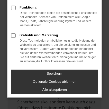
Internetverbindung.
Funktional
Laden andere Webseiten, zum Beispiel
Diese Technologien bieten die bestmögliche Funktionalität
deine Suchmaschine?
der Webseite. Services von Drittanbietern wie Google
Prüfe deine Browsererweiterungen.
Maps, Chats, Fahrzeugbewertungssystem und weitere
werden aktiviert.
Manche Erweiterungen, wie Werbeblocker,
können das Laden bestimmter Seiten
Statistik und Marketing
verhindern. Funktioniert die Seite in einem
Diese Technologien ermöglichen es uns, die Nutzung der
anderen Browser oder in einem privaten
Webseite zu analysieren, um die Leistung zu messen und
zu verbessern. Zudem werden Technologien eingesetzt,
Fenster?
die von dritten Werbetreibenden verwendet werden, um
Sie auf anderen Webseiten zu verfolgen und um Anzeigen
Starte dein Gerät neu.
zu schalten, die für Ihre Interessen relevant sind.
Das kann manchmal helfen,
vorübergehende Probleme zu beheben.
Speichern
Stelle sicher, dass dein Browser und dein
Optionale Cookies ablehnen
Betriebssystem auf dem neuesten Stand
sind.
Alle akzeptieren
Veraltete Software birgt nicht nur ein
Sicherheitsrisiko, sondern kann auch dazu
führen, dass bestimmte Funktionen nicht