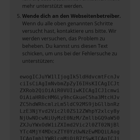
mehr unterstützt werden.
Wende dich an den Webseitenbetreiber.
Wenn du alle oben genannten Schritte
versucht hast, kontaktiere uns bitte. Wir
werden versuchen, das Problem zu
beheben. Du kannst uns diesen Text
schicken, um uns bei der Fehlersuche zu
unterstützen:
ewogICJuYW1lIjogIk5ldHdvcmtFcnJv
ciIsCiAgImNvbmZpZyI6IHsKICAgICJt
ZXRob2QiOiAiR0VUIiwKICAgICJ1cmwi
OiAiaHR0cHM6Ly9hcGkueC5ha3MtcHJv
ZC5hdWRhcmlzLm5ldC92MS9jbGllbnRz
LzE3NjYvd2Vic2l0ZS12ZWhpY2xlcy8y
NjUwNDcwNiUyMzE0NzM/ZmllbGQ9aW50
ZXJuYWxOdW1iZXImd2Vic2l0ZT02NjBl
YTc4MjY4MDcxZTY0YzUwNzEwMDQiLAog
ICAgImhlYWRlcnMiOiB7fSwKICAgICJi