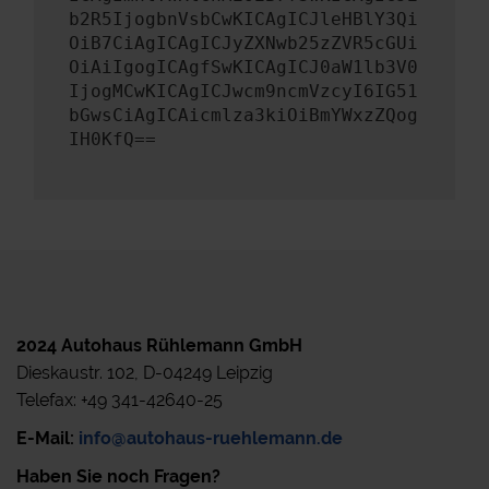
b2R5IjogbnVsbCwKICAgICJleHBlY3Qi
OiB7CiAgICAgICJyZXNwb25zZVR5cGUi
OiAiIgogICAgfSwKICAgICJ0aW1lb3V0
IjogMCwKICAgICJwcm9ncmVzcyI6IG51
bGwsCiAgICAicmlza3kiOiBmYWxzZQog
IH0KfQ==
2024 Autohaus Rühlemann GmbH
Dieskaustr. 102, D-04249 Leipzig
Telefax: +49 341-42640-25
E-Mail:
info@autohaus-ruehlemann.de
Haben Sie noch Fragen?