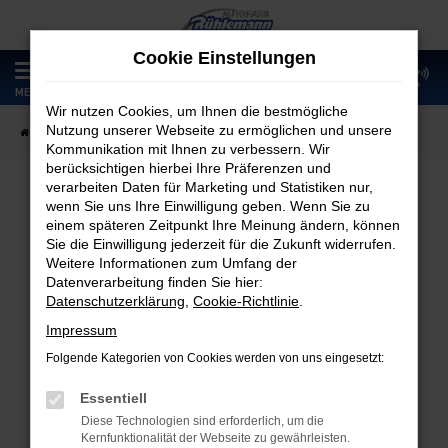
Zum
Hauptinhalt
Cookie Einstellungen
springen
0
MENÜ
Wir nutzen Cookies, um Ihnen die bestmögliche
Nutzung unserer Webseite zu ermöglichen und unsere
Startseite
Fahrzeugangebote
Fahrzeugmarkt
Kommunikation mit Ihnen zu verbessern. Wir
berücksichtigen hierbei Ihre Präferenzen und
verarbeiten Daten für Marketing und Statistiken nur,
wenn Sie uns Ihre Einwilligung geben. Wenn Sie zu
Fahrzeugmarkt
einem späteren Zeitpunkt Ihre Meinung ändern, können
Sie die Einwilligung jederzeit für die Zukunft widerrufen.
Weitere Informationen zum Umfang der
Datenverarbeitung finden Sie hier:
Datenschutzerklärung
,
Cookie-Richtlinie
.
Fehler: Network Error
Impressum
Folgende Kategorien von Cookies werden von uns eingesetzt:
Beim Laden ist ein Fehler aufgetreten.
Hier sind ein paar Tipps, die dir helfen können:
Essentiell
Diese Technologien sind erforderlich, um die
Überprüfe deine Firewall und deine
Kernfunktionalität der Webseite zu gewährleisten.