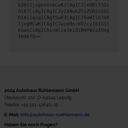
b2R5IjogbnVsbCwKICAgICJleHBlY3Qi
OiB7CiAgICAgICJyZXNwb25zZVR5cGUi
OiAiIgogICAgfSwKICAgICJ0aW1lb3V0
IjogMCwKICAgICJwcm9ncmVzcyI6IG51
bGwsCiAgICAicmlza3kiOiBmYWxzZQog
IH0KfQ==
2024 Autohaus Rühlemann GmbH
Dieskaustr. 102, D-04249 Leipzig
Telefax: +49 341-42640-25
E-Mail:
info@autohaus-ruehlemann.de
Haben Sie noch Fragen?