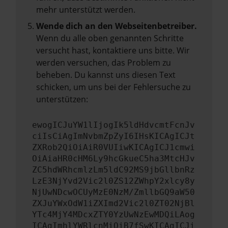
mehr unterstützt werden.
Wende dich an den Webseitenbetreiber.
Wenn du alle oben genannten Schritte
versucht hast, kontaktiere uns bitte. Wir
werden versuchen, das Problem zu
beheben. Du kannst uns diesen Text
schicken, um uns bei der Fehlersuche zu
unterstützen:
ewogICJuYW1lIjogIk5ldHdvcmtFcnJv
ciIsCiAgImNvbmZpZyI6IHsKICAgICJt
ZXRob2QiOiAiR0VUIiwKICAgICJ1cmwi
OiAiaHR0cHM6Ly9hcGkueC5ha3MtcHJv
ZC5hdWRhcmlzLm5ldC92MS9jbGllbnRz
LzE3NjYvd2Vic2l0ZS12ZWhpY2xlcy8y
NjUwNDcwOCUyMzE0NzM/ZmllbGQ9aW50
ZXJuYWxOdW1iZXImd2Vic2l0ZT02NjBl
YTc4MjY4MDcxZTY0YzUwNzEwMDQiLAog
ICAgImhlYWRlcnMiOiB7fSwKICAgICJi