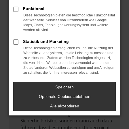
Internetverbindung.
Funktional
Laden andere Webseiten, zum Beispiel
Diese Technologien bieten die bestmögliche Funktionalität
deine Suchmaschine?
der Webseite. Services von Drittanbietern wie Google
Prüfe deine Browsererweiterungen.
Maps, Chats, Fahrzeugbewertungssystem und weitere
werden aktiviert.
Manche Erweiterungen, wie Werbeblocker,
können das Laden bestimmter Seiten
Statistik und Marketing
verhindern. Funktioniert die Seite in einem
Diese Technologien ermöglichen es uns, die Nutzung der
anderen Browser oder in einem privaten
Webseite zu analysieren, um die Leistung zu messen und
zu verbessern. Zudem werden Technologien eingesetzt,
Fenster?
die von dritten Werbetreibenden verwendet werden, um
Sie auf anderen Webseiten zu verfolgen und um Anzeigen
Starte dein Gerät neu.
zu schalten, die für Ihre Interessen relevant sind.
Das kann manchmal helfen,
vorübergehende Probleme zu beheben.
Speichern
Stelle sicher, dass dein Browser und dein
Optionale Cookies ablehnen
Betriebssystem auf dem neuesten Stand
sind.
Alle akzeptieren
Veraltete Software birgt nicht nur ein
Sicherheitsrisiko, sondern kann auch dazu
führen, dass bestimmte Funktionen nicht