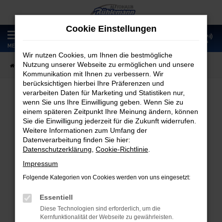
Zum
Hauptinhalt
Cookie Einstellungen
springen
0
MENÜ
Wir nutzen Cookies, um Ihnen die bestmögliche
Nutzung unserer Webseite zu ermöglichen und unsere
Startseite
Fahrzeugangebote
Fahrzeugmarkt
Kommunikation mit Ihnen zu verbessern. Wir
berücksichtigen hierbei Ihre Präferenzen und
verarbeiten Daten für Marketing und Statistiken nur,
wenn Sie uns Ihre Einwilligung geben. Wenn Sie zu
Fahrzeugmarkt
einem späteren Zeitpunkt Ihre Meinung ändern, können
Sie die Einwilligung jederzeit für die Zukunft widerrufen.
Weitere Informationen zum Umfang der
Datenverarbeitung finden Sie hier:
Datenschutzerklärung
,
Cookie-Richtlinie
.
Fehler: Network Error
Impressum
Folgende Kategorien von Cookies werden von uns eingesetzt:
Beim Laden ist ein Fehler aufgetreten.
Hier sind ein paar Tipps, die dir helfen können:
Essentiell
Diese Technologien sind erforderlich, um die
Überprüfe deine Firewall und deine
Kernfunktionalität der Webseite zu gewährleisten.