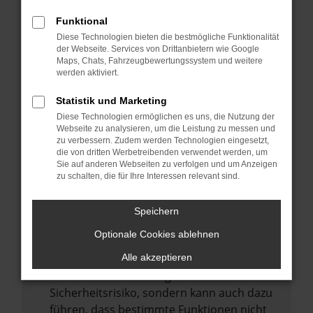
Internetverbindung.
Funktional
Laden andere Webseiten, zum Beispiel
Diese Technologien bieten die bestmögliche Funktionalität
deine Suchmaschine?
der Webseite. Services von Drittanbietern wie Google
Prüfe deine Browsererweiterungen.
Maps, Chats, Fahrzeugbewertungssystem und weitere
werden aktiviert.
Manche Erweiterungen, wie Werbeblocker,
können das Laden bestimmter Seiten
Statistik und Marketing
verhindern. Funktioniert die Seite in einem
Diese Technologien ermöglichen es uns, die Nutzung der
anderen Browser oder in einem privaten
Webseite zu analysieren, um die Leistung zu messen und
zu verbessern. Zudem werden Technologien eingesetzt,
Fenster?
die von dritten Werbetreibenden verwendet werden, um
Sie auf anderen Webseiten zu verfolgen und um Anzeigen
Starte dein Gerät neu.
zu schalten, die für Ihre Interessen relevant sind.
Das kann manchmal helfen,
vorübergehende Probleme zu beheben.
Speichern
Stelle sicher, dass dein Browser und dein
Optionale Cookies ablehnen
Betriebssystem auf dem neuesten Stand
sind.
Alle akzeptieren
Veraltete Software birgt nicht nur ein
Sicherheitsrisiko, sondern kann auch dazu
führen, dass bestimmte Funktionen nicht