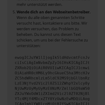
mehr unterstützt werden.
Wende dich an den Webseitenbetreiber.
Wenn du alle oben genannten Schritte
versucht hast, kontaktiere uns bitte. Wir
werden versuchen, das Problem zu
beheben. Du kannst uns diesen Text
schicken, um uns bei der Fehlersuche zu
unterstützen:
ewogICJuYW1lIjogIk5ldHdvcmtFcnJv
ciIsCiAgImNvbmZpZyI6IHsKICAgICJt
ZXRob2QiOiAiR0VUIiwKICAgICJ1cmwi
OiAiaHR0cHM6Ly9hcGkueC5ha3MtcHJv
ZC5hdWRhcmlzLm5ldC92MS9jbGllbnRz
LzE3NjYvd2Vic2l0ZS12ZWhpY2xlcy8y
NjUwMzUyMyUyMzE0NzM/ZmllbGQ9aW50
ZXJuYWxOdW1iZXImd2Vic2l0ZT02NjBl
YTc4MjY4MDcxZTY0YzUwNzEwMDQiLAog
ICAgImhlYWRlcnMiOiB7fSwKICAgICJi