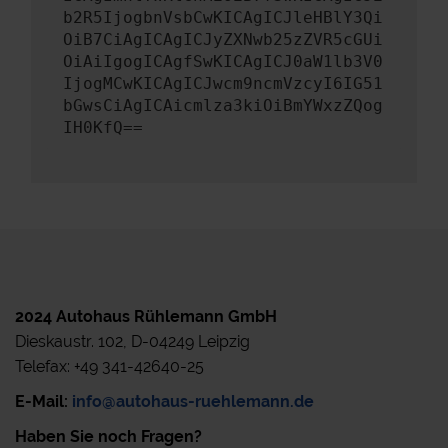
b2R5IjogbnVsbCwKICAgICJleHBlY3Qi
OiB7CiAgICAgICJyZXNwb25zZVR5cGUi
OiAiIgogICAgfSwKICAgICJ0aW1lb3V0
IjogMCwKICAgICJwcm9ncmVzcyI6IG51
bGwsCiAgICAicmlza3kiOiBmYWxzZQog
IH0KfQ==
2024 Autohaus Rühlemann GmbH
Dieskaustr. 102, D-04249 Leipzig
Telefax: +49 341-42640-25
E-Mail:
info@autohaus-ruehlemann.de
Haben Sie noch Fragen?