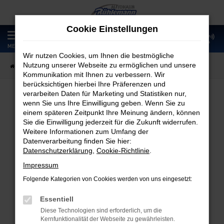
Zum
Hauptinhalt
Cookie Einstellungen
springen
0
MENÜ
Wir nutzen Cookies, um Ihnen die bestmögliche
Nutzung unserer Webseite zu ermöglichen und unsere
Startseite
Fahrzeugangebote
Fahrzeugmarkt
Kommunikation mit Ihnen zu verbessern. Wir
berücksichtigen hierbei Ihre Präferenzen und
verarbeiten Daten für Marketing und Statistiken nur,
wenn Sie uns Ihre Einwilligung geben. Wenn Sie zu
Fahrzeugmarkt
einem späteren Zeitpunkt Ihre Meinung ändern, können
Sie die Einwilligung jederzeit für die Zukunft widerrufen.
Weitere Informationen zum Umfang der
Datenverarbeitung finden Sie hier:
Datenschutzerklärung
,
Cookie-Richtlinie
.
Fehler: Network Error
Impressum
Folgende Kategorien von Cookies werden von uns eingesetzt:
Beim Laden ist ein Fehler aufgetreten.
Hier sind ein paar Tipps, die dir helfen können:
Essentiell
Diese Technologien sind erforderlich, um die
Überprüfe deine Firewall und deine
Kernfunktionalität der Webseite zu gewährleisten.