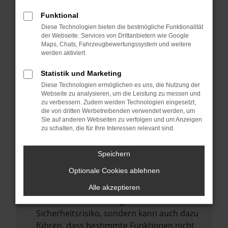
Internetverbindung.
Funktional
Laden andere Webseiten, zum Beispiel
Diese Technologien bieten die bestmögliche Funktionalität
deine Suchmaschine?
der Webseite. Services von Drittanbietern wie Google
Prüfe deine Browsererweiterungen.
Maps, Chats, Fahrzeugbewertungssystem und weitere
werden aktiviert.
Manche Erweiterungen, wie Werbeblocker,
können das Laden bestimmter Seiten
Statistik und Marketing
verhindern. Funktioniert die Seite in einem
Diese Technologien ermöglichen es uns, die Nutzung der
anderen Browser oder in einem privaten
Webseite zu analysieren, um die Leistung zu messen und
zu verbessern. Zudem werden Technologien eingesetzt,
Fenster?
die von dritten Werbetreibenden verwendet werden, um
Sie auf anderen Webseiten zu verfolgen und um Anzeigen
Starte dein Gerät neu.
zu schalten, die für Ihre Interessen relevant sind.
Das kann manchmal helfen,
vorübergehende Probleme zu beheben.
Speichern
Stelle sicher, dass dein Browser und dein
Optionale Cookies ablehnen
Betriebssystem auf dem neuesten Stand
sind.
Alle akzeptieren
Veraltete Software birgt nicht nur ein
Sicherheitsrisiko, sondern kann auch dazu
führen, dass bestimmte Funktionen nicht