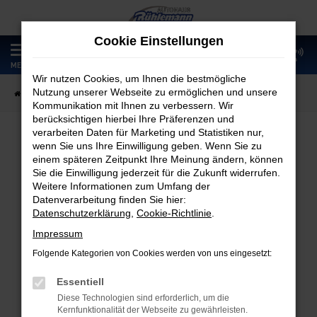
Zum
Hauptinhalt
Cookie Einstellungen
springen
0
MENÜ
Wir nutzen Cookies, um Ihnen die bestmögliche
Nutzung unserer Webseite zu ermöglichen und unsere
Startseite
Fahrzeugangebote
Fahrzeugmarkt
Kommunikation mit Ihnen zu verbessern. Wir
berücksichtigen hierbei Ihre Präferenzen und
verarbeiten Daten für Marketing und Statistiken nur,
wenn Sie uns Ihre Einwilligung geben. Wenn Sie zu
Fahrzeugmarkt
einem späteren Zeitpunkt Ihre Meinung ändern, können
Sie die Einwilligung jederzeit für die Zukunft widerrufen.
Weitere Informationen zum Umfang der
Datenverarbeitung finden Sie hier:
Datenschutzerklärung
,
Cookie-Richtlinie
.
Fehler: Network Error
Impressum
Folgende Kategorien von Cookies werden von uns eingesetzt:
Beim Laden ist ein Fehler aufgetreten.
Hier sind ein paar Tipps, die dir helfen können:
Essentiell
Diese Technologien sind erforderlich, um die
Überprüfe deine Firewall und deine
Kernfunktionalität der Webseite zu gewährleisten.