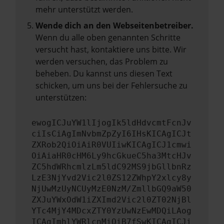
mehr unterstützt werden.
Wende dich an den Webseitenbetreiber.
Wenn du alle oben genannten Schritte
versucht hast, kontaktiere uns bitte. Wir
werden versuchen, das Problem zu
beheben. Du kannst uns diesen Text
schicken, um uns bei der Fehlersuche zu
unterstützen:
ewogICJuYW1lIjogIk5ldHdvcmtFcnJv
ciIsCiAgImNvbmZpZyI6IHsKICAgICJt
ZXRob2QiOiAiR0VUIiwKICAgICJ1cmwi
OiAiaHR0cHM6Ly9hcGkueC5ha3MtcHJv
ZC5hdWRhcmlzLm5ldC92MS9jbGllbnRz
LzE3NjYvd2Vic2l0ZS12ZWhpY2xlcy8y
NjUwMzUyNCUyMzE0NzM/ZmllbGQ9aW50
ZXJuYWxOdW1iZXImd2Vic2l0ZT02NjBl
YTc4MjY4MDcxZTY0YzUwNzEwMDQiLAog
ICAgImhlYWRlcnMiOiB7fSwKICAgICJi