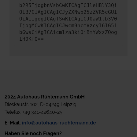
b2R5IjogbnVsbCwKICAgICJleHBlY3Qi
OiB7CiAgICAgICJyZXNwb25zZVR5cGUi
OiAiIgogICAgfSwKICAgICJ0aW1lb3V0
IjogMCwKICAgICJwcm9ncmVzcyI6IG51
bGwsCiAgICAicmlza3kiOiBmYWxzZQog
IH0KfQ==
2024 Autohaus Rühlemann GmbH
Dieskaustr. 102, D-04249 Leipzig
Telefax: +49 341-42640-25
E-Mail:
info@autohaus-ruehlemann.de
Haben Sie noch Fragen?