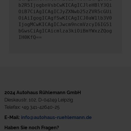
b2R5IjogbnVsbCwKICAgICJleHBlY3Qi
OiB7CiAgICAgICJyZXNwb25zZVR5cGUi
OiAiIgogICAgfSwKICAgICJ0aW1lb3V0
IjogMCwKICAgICJwcm9ncmVzcyI6IG51
bGwsCiAgICAicmlza3kiOiBmYWxzZQog
IH0KfQ==
2024 Autohaus Rühlemann GmbH
Dieskaustr. 102, D-04249 Leipzig
Telefax: +49 341-42640-25
E-Mail:
info@autohaus-ruehlemann.de
Haben Sie noch Fragen?