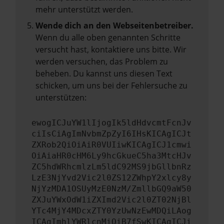
mehr unterstützt werden.
Wende dich an den Webseitenbetreiber.
Wenn du alle oben genannten Schritte
versucht hast, kontaktiere uns bitte. Wir
werden versuchen, das Problem zu
beheben. Du kannst uns diesen Text
schicken, um uns bei der Fehlersuche zu
unterstützen:
ewogICJuYW1lIjogIk5ldHdvcmtFcnJv
ciIsCiAgImNvbmZpZyI6IHsKICAgICJt
ZXRob2QiOiAiR0VUIiwKICAgICJ1cmwi
OiAiaHR0cHM6Ly9hcGkueC5ha3MtcHJv
ZC5hdWRhcmlzLm5ldC92MS9jbGllbnRz
LzE3NjYvd2Vic2l0ZS12ZWhpY2xlcy8y
NjYzMDA1OSUyMzE0NzM/ZmllbGQ9aW50
ZXJuYWxOdW1iZXImd2Vic2l0ZT02NjBl
YTc4MjY4MDcxZTY0YzUwNzEwMDQiLAog
ICAgImhlYWRlcnMiOiB7fSwKICAgICJi