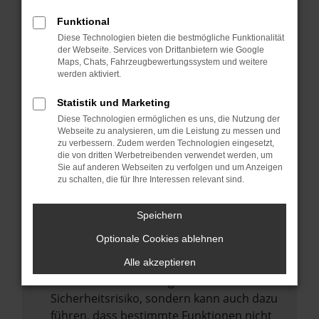
Internetverbindung.
Funktional
Laden andere Webseiten, zum Beispiel
Diese Technologien bieten die bestmögliche Funktionalität
deine Suchmaschine?
der Webseite. Services von Drittanbietern wie Google
Prüfe deine Browsererweiterungen.
Maps, Chats, Fahrzeugbewertungssystem und weitere
werden aktiviert.
Manche Erweiterungen, wie Werbeblocker,
können das Laden bestimmter Seiten
Statistik und Marketing
verhindern. Funktioniert die Seite in einem
Diese Technologien ermöglichen es uns, die Nutzung der
anderen Browser oder in einem privaten
Webseite zu analysieren, um die Leistung zu messen und
zu verbessern. Zudem werden Technologien eingesetzt,
Fenster?
die von dritten Werbetreibenden verwendet werden, um
Sie auf anderen Webseiten zu verfolgen und um Anzeigen
Starte dein Gerät neu.
zu schalten, die für Ihre Interessen relevant sind.
Das kann manchmal helfen,
vorübergehende Probleme zu beheben.
Speichern
Stelle sicher, dass dein Browser und dein
Optionale Cookies ablehnen
Betriebssystem auf dem neuesten Stand
sind.
Alle akzeptieren
Veraltete Software birgt nicht nur ein
Sicherheitsrisiko, sondern kann auch dazu
führen, dass bestimmte Funktionen nicht