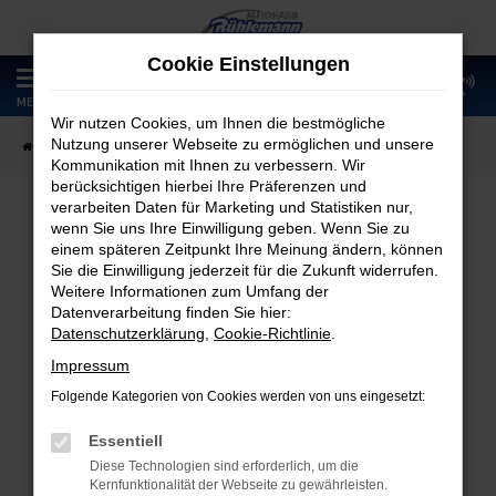
Zum
Hauptinhalt
Cookie Einstellungen
springen
0
MENÜ
Wir nutzen Cookies, um Ihnen die bestmögliche
Nutzung unserer Webseite zu ermöglichen und unsere
Startseite
Fahrzeugangebote
Fahrzeugmarkt
Kommunikation mit Ihnen zu verbessern. Wir
berücksichtigen hierbei Ihre Präferenzen und
verarbeiten Daten für Marketing und Statistiken nur,
wenn Sie uns Ihre Einwilligung geben. Wenn Sie zu
Fahrzeugmarkt
einem späteren Zeitpunkt Ihre Meinung ändern, können
Sie die Einwilligung jederzeit für die Zukunft widerrufen.
Weitere Informationen zum Umfang der
Datenverarbeitung finden Sie hier:
Datenschutzerklärung
,
Cookie-Richtlinie
.
Fehler: Network Error
Impressum
Folgende Kategorien von Cookies werden von uns eingesetzt:
Beim Laden ist ein Fehler aufgetreten.
Hier sind ein paar Tipps, die dir helfen können:
Essentiell
Diese Technologien sind erforderlich, um die
Überprüfe deine Firewall und deine
Kernfunktionalität der Webseite zu gewährleisten.