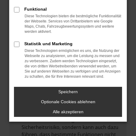
Internetverbindung.
Funktional
Laden andere Webseiten, zum Beispiel
Diese Technologien bieten die bestmögliche Funktionalität
deine Suchmaschine?
der Webseite. Services von Drittanbietern wie Google
Prüfe deine Browsererweiterungen.
Maps, Chats, Fahrzeugbewertungssystem und weitere
werden aktiviert.
Manche Erweiterungen, wie Werbeblocker,
können das Laden bestimmter Seiten
Statistik und Marketing
verhindern. Funktioniert die Seite in einem
Diese Technologien ermöglichen es uns, die Nutzung der
anderen Browser oder in einem privaten
Webseite zu analysieren, um die Leistung zu messen und
zu verbessern. Zudem werden Technologien eingesetzt,
Fenster?
die von dritten Werbetreibenden verwendet werden, um
Sie auf anderen Webseiten zu verfolgen und um Anzeigen
Starte dein Gerät neu.
zu schalten, die für Ihre Interessen relevant sind.
Das kann manchmal helfen,
vorübergehende Probleme zu beheben.
Speichern
Stelle sicher, dass dein Browser und dein
Optionale Cookies ablehnen
Betriebssystem auf dem neuesten Stand
sind.
Alle akzeptieren
Veraltete Software birgt nicht nur ein
Sicherheitsrisiko, sondern kann auch dazu
führen, dass bestimmte Funktionen nicht