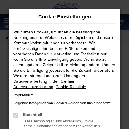
Zum
Hauptinhalt
Cookie Einstellungen
springen
0
MENÜ
Wir nutzen Cookies, um Ihnen die bestmögliche
Nutzung unserer Webseite zu ermöglichen und unsere
Startseite
Fahrzeugangebote
Fahrzeugmarkt
Kommunikation mit Ihnen zu verbessern. Wir
berücksichtigen hierbei Ihre Präferenzen und
verarbeiten Daten für Marketing und Statistiken nur,
wenn Sie uns Ihre Einwilligung geben. Wenn Sie zu
Fahrzeugmarkt
einem späteren Zeitpunkt Ihre Meinung ändern, können
Sie die Einwilligung jederzeit für die Zukunft widerrufen.
Weitere Informationen zum Umfang der
Datenverarbeitung finden Sie hier:
Datenschutzerklärung
,
Cookie-Richtlinie
.
Fehler: Network Error
Impressum
Folgende Kategorien von Cookies werden von uns eingesetzt:
Beim Laden ist ein Fehler aufgetreten.
Hier sind ein paar Tipps, die dir helfen können:
Essentiell
Diese Technologien sind erforderlich, um die
Überprüfe deine Firewall und deine
Kernfunktionalität der Webseite zu gewährleisten.