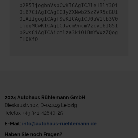
b2R5IjogbnVsbCwKICAgICJleHBlY3Qi
OiB7CiAgICAgICJyZXNwb25zZVR5cGUi
OiAiIgogICAgfSwKICAgICJ0aW1lb3V0
IjogMCwKICAgICJwcm9ncmVzcyI6IG51
bGwsCiAgICAicmlza3kiOiBmYWxzZQog
IH0KfQ==
2024 Autohaus Rühlemann GmbH
Dieskaustr. 102, D-04249 Leipzig
Telefax: +49 341-42640-25
E-Mail:
info@autohaus-ruehlemann.de
Haben Sie noch Fragen?