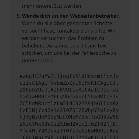
mehr unterstützt werden.
Wende dich an den Webseitenbetreiber.
Wenn du alle oben genannten Schritte
versucht hast, kontaktiere uns bitte. Wir
werden versuchen, das Problem zu
beheben. Du kannst uns diesen Text
schicken, um uns bei der Fehlersuche zu
unterstützen:
ewogICJuYW1lIjogIk5ldHdvcmtFcnJv
ciIsCiAgImNvbmZpZyI6IHsKICAgICJt
ZXRob2QiOiAiR0VUIiwKICAgICJ1cmwi
OiAiaHR0cHM6Ly9hcGkueC5ha3MtcHJv
ZC5hdWRhcmlzLm5ldC92MS9jbGllbnRz
LzE3NjYvd2Vic2l0ZS12ZWhpY2xlcy8y
NjYyNzUxMSUyMzE0NzM/ZmllbGQ9aW50
ZXJuYWxOdW1iZXImd2Vic2l0ZT02NjBl
YTc4MjY4MDcxZTY0YzUwNzEwMDQiLAog
ICAgImhlYWRlcnMiOiB7fSwKICAgICJi