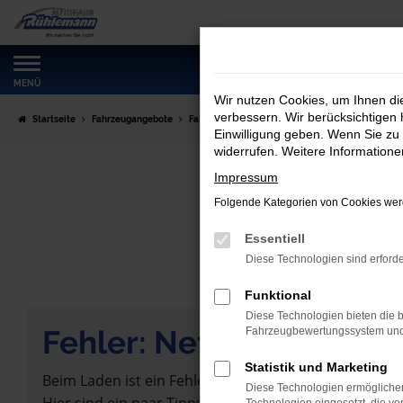
Zum
Hauptinhalt
springen
MENÜ
Wir nutzen Cookies, um Ihnen d
verbessern. Wir berücksichtigen 
Startseite
Fahrzeugangebote
Fahrzeugmarkt
Einwilligung geben. Wenn Sie zu 
widerrufen. Weitere Information
Impressum
Folgende Kategorien von Cookies werd
Essentiell
Diese Technologien sind erforde
Funktional
Diese Technologien bieten die b
Fehler: Network Error
Fahrzeugbewertungssystem und w
Statistik und Marketing
Beim Laden ist ein Fehler aufgetreten.
Diese Technologien ermöglichen