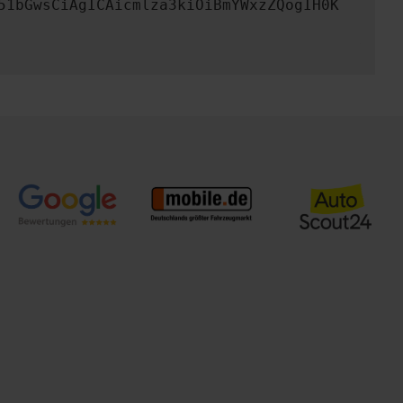
51bGwsCiAgICAicmlza3kiOiBmYWxzZQogIH0K