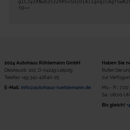
gICJyZXNwb25zZVR5cGUiOiAiIgogICAgfSwKI
fQ==
2024 Autohaus Rühlemann GmbH
Haben Sie n
Dieskaustr. 102, D-04249 Leipzig
Rufen Sie uns
Telefax: +49 341-42640-25
zur Verfügun
E-Mail:
info@autohaus-ruehlemann.de
Mo.- Fr.: 7.0
Sa.: 08.00 Uh
Bis gleich!
+