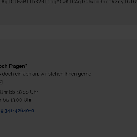
CAgICJ0aW1lb3V0IjogMCwKICAgICJwcm9ncmVzcyI6IG
och Fragen?
 doch einfach an, wir stehen Ihnen gerne
g.
0 Uhr bis 18.00 Uhr
r bis 13.00 Uhr
49 341-42640-0