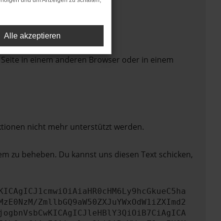
rfolgen und um Anzeigen zu schalten,
Alle akzeptieren
 Seite in einem anderen Browser oder in einem
ktionen nicht mehr unterstützt werden.
lem zu beheben. Du kannst uns diesen Text schicken,
KICAgICJ1cmwiOiAiaHR0cHM6Ly9hcGkueC5ha
MzE0NzM/ZmllbGQ9aW50ZXJuYWxOdW1iZXImd2
jogbnVsbCwKICAgICJleHBlY3QiOiB7CiAgICA