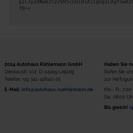
gICJyZXNwb25zZVR5cGUiOiAiIgogICAgfSwKI
fQ==
2024 Autohaus Rühlemann GmbH
Haben Sie n
Dieskaustr. 102, D-04249 Leipzig
Rufen Sie uns
Telefax: +49 341-42640-25
zur Verfügun
E-Mail:
info@autohaus-ruehlemann.de
Mo.- Fr.: 7.0
Sa.: 08.00 Uh
Bis gleich!
+