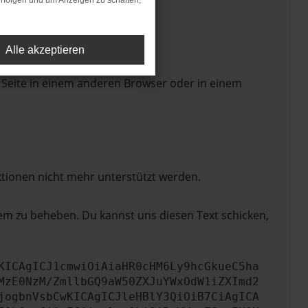
rfolgen und um Anzeigen zu schalten,
Alle akzeptieren
 Seite in einem anderen Browser oder in einem
ktionen nicht mehr unterstützt werden.
lem zu beheben. Du kannst uns diesen Text schicken,
KICAgICJ1cmwiOiAiaHR0cHM6Ly9hcGkueC5ha
MzE0NzM/ZmllbGQ9aW50ZXJuYWxOdW1iZXImd2
jogbnVsbCwKICAgICJleHBlY3QiOiB7CiAgICA