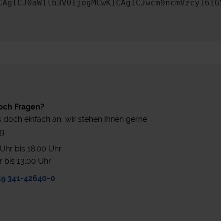
CAgICJ0aW1lb3V0IjogMCwKICAgICJwcm9ncmVzcyI6IG
och Fragen?
 doch einfach an, wir stehen Ihnen gerne
g.
0 Uhr bis 18.00 Uhr
r bis 13.00 Uhr
49 341-42640-0