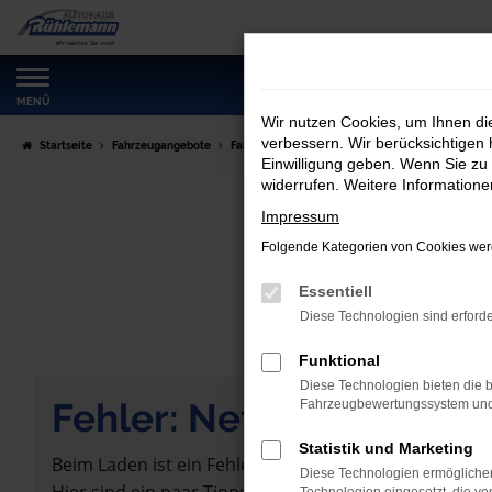
Zum
Hauptinhalt
springen
MENÜ
Wir nutzen Cookies, um Ihnen d
verbessern. Wir berücksichtigen 
Startseite
Fahrzeugangebote
Fahrzeugmarkt
Einwilligung geben. Wenn Sie zu 
widerrufen. Weitere Information
Impressum
Folgende Kategorien von Cookies werd
Essentiell
Diese Technologien sind erforde
Funktional
Diese Technologien bieten die b
Fehler: Network Error
Fahrzeugbewertungssystem und w
Statistik und Marketing
Beim Laden ist ein Fehler aufgetreten.
Diese Technologien ermöglichen