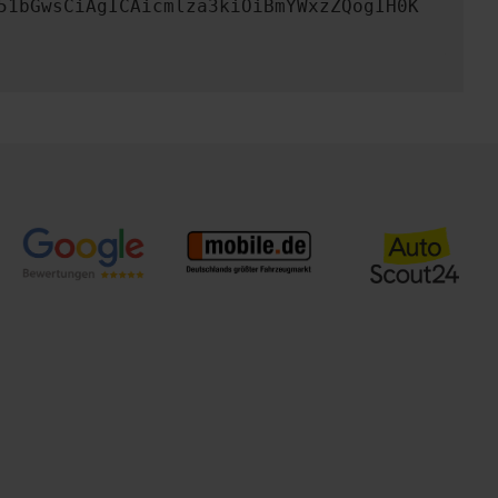
51bGwsCiAgICAicmlza3kiOiBmYWxzZQogIH0K