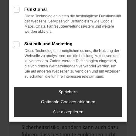
Internetverbindung.
Funktional
Laden andere Webseiten, zum Beispiel
Diese Technologien bieten die bestmögliche Funktionalität
deine Suchmaschine?
der Webseite. Services von Drittanbietern wie Google
Prüfe deine Browsererweiterungen.
Maps, Chats, Fahrzeugbewertungssystem und weitere
werden aktiviert.
Manche Erweiterungen, wie Werbeblocker,
können das Laden bestimmter Seiten
Statistik und Marketing
verhindern. Funktioniert die Seite in einem
Diese Technologien ermöglichen es uns, die Nutzung der
anderen Browser oder in einem privaten
Webseite zu analysieren, um die Leistung zu messen und
zu verbessern. Zudem werden Technologien eingesetzt,
Fenster?
die von dritten Werbetreibenden verwendet werden, um
Sie auf anderen Webseiten zu verfolgen und um Anzeigen
Starte dein Gerät neu.
zu schalten, die für Ihre Interessen relevant sind.
Das kann manchmal helfen,
vorübergehende Probleme zu beheben.
Speichern
Stelle sicher, dass dein Browser und dein
Optionale Cookies ablehnen
Betriebssystem auf dem neuesten Stand
sind.
Alle akzeptieren
Veraltete Software birgt nicht nur ein
Sicherheitsrisiko, sondern kann auch dazu
führen, dass bestimmte Funktionen nicht