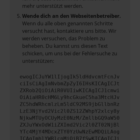
mehr unterstützt werden.
Wende dich an den Webseitenbetreiber.
Wenn du alle oben genannten Schritte
versucht hast, kontaktiere uns bitte. Wir
werden versuchen, das Problem zu
beheben. Du kannst uns diesen Text
schicken, um uns bei der Fehlersuche zu
unterstützen:
ewogICJuYW1lIjogIk5ldHdvcmtFcnJv
ciIsCiAgImNvbmZpZyI6IHsKICAgICJt
ZXRob2QiOiAiR0VUIiwKICAgICJ1cmwi
OiAiaHR0cHM6Ly9hcGkueC5ha3MtcHJv
ZC5hdWRhcmlzLm5ldC92MS9jbGllbnRz
LzE3NjYvd2Vic2l0ZS12ZWhpY2xlcy8y
NjkwMTUyOCUyMzE0NzM/ZmllbGQ9aW50
ZXJuYWxOdW1iZXImd2Vic2l0ZT02NjBl
YTc4MjY4MDcxZTY0YzUwNzEwMDQiLAog
ICAgImhlYWRlcnMiOiB7fSwKICAgICJi