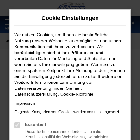
Zum
Hauptinhalt
Cookie Einstellungen
springen
0
MENÜ
Wir nutzen Cookies, um Ihnen die bestmögliche
Nutzung unserer Webseite zu ermöglichen und unsere
Startseite
Fahrzeugangebote
Fahrzeugmarkt
Kommunikation mit Ihnen zu verbessern. Wir
berücksichtigen hierbei Ihre Präferenzen und
verarbeiten Daten für Marketing und Statistiken nur,
wenn Sie uns Ihre Einwilligung geben. Wenn Sie zu
Fahrzeugmarkt
einem späteren Zeitpunkt Ihre Meinung ändern, können
Sie die Einwilligung jederzeit für die Zukunft widerrufen.
Weitere Informationen zum Umfang der
Datenverarbeitung finden Sie hier:
Datenschutzerklärung
,
Cookie-Richtlinie
.
Fehler: Network Error
Impressum
Folgende Kategorien von Cookies werden von uns eingesetzt:
Beim Laden ist ein Fehler aufgetreten.
Hier sind ein paar Tipps, die dir helfen können:
Essentiell
Diese Technologien sind erforderlich, um die
Überprüfe deine Firewall und deine
Kernfunktionalität der Webseite zu gewährleisten.