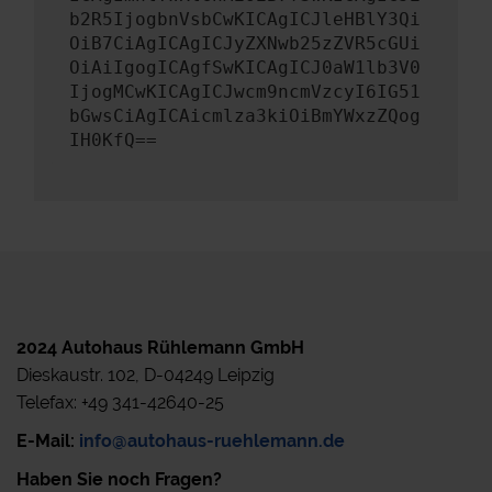
b2R5IjogbnVsbCwKICAgICJleHBlY3Qi
OiB7CiAgICAgICJyZXNwb25zZVR5cGUi
OiAiIgogICAgfSwKICAgICJ0aW1lb3V0
IjogMCwKICAgICJwcm9ncmVzcyI6IG51
bGwsCiAgICAicmlza3kiOiBmYWxzZQog
IH0KfQ==
2024 Autohaus Rühlemann GmbH
Dieskaustr. 102, D-04249 Leipzig
Telefax: +49 341-42640-25
E-Mail:
info@autohaus-ruehlemann.de
Haben Sie noch Fragen?