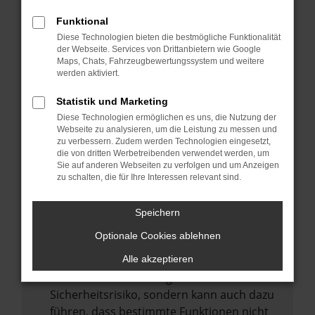
Internetverbindung.
Funktional
Laden andere Webseiten, zum Beispiel
Diese Technologien bieten die bestmögliche Funktionalität
deine Suchmaschine?
der Webseite. Services von Drittanbietern wie Google
Prüfe deine Browsererweiterungen.
Maps, Chats, Fahrzeugbewertungssystem und weitere
werden aktiviert.
Manche Erweiterungen, wie Werbeblocker,
können das Laden bestimmter Seiten
Statistik und Marketing
verhindern. Funktioniert die Seite in einem
Diese Technologien ermöglichen es uns, die Nutzung der
anderen Browser oder in einem privaten
Webseite zu analysieren, um die Leistung zu messen und
zu verbessern. Zudem werden Technologien eingesetzt,
Fenster?
die von dritten Werbetreibenden verwendet werden, um
Sie auf anderen Webseiten zu verfolgen und um Anzeigen
Starte dein Gerät neu.
zu schalten, die für Ihre Interessen relevant sind.
Das kann manchmal helfen,
vorübergehende Probleme zu beheben.
Speichern
Stelle sicher, dass dein Browser und dein
Optionale Cookies ablehnen
Betriebssystem auf dem neuesten Stand
sind.
Alle akzeptieren
Veraltete Software birgt nicht nur ein
Sicherheitsrisiko, sondern kann auch dazu
führen, dass bestimmte Funktionen nicht