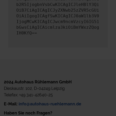
b2R5IjogbnVsbCwKICAgICJleHBlY3Qi
OiB7CiAgICAgICJyZXNwb25zZVR5cGUi
OiAiIgogICAgfSwKICAgICJ0aW1lb3V0
IjogMCwKICAgICJwcm9ncmVzcyI6IG51
bGwsCiAgICAicmlza3kiOiBmYWxzZQog
IH0KfQ==
2024 Autohaus Rühlemann GmbH
Dieskaustr. 102, D-04249 Leipzig
Telefax: +49 341-42640-25
E-Mail:
info@autohaus-ruehlemann.de
Haben Sie noch Fragen?