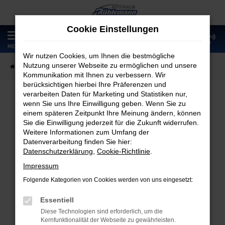
Zum
Hauptinhalt
Cookie Einstellungen
springen
0
MENÜ
Wir nutzen Cookies, um Ihnen die bestmögliche
Nutzung unserer Webseite zu ermöglichen und unsere
Startseite
Fahrzeugangebote
Fahrzeugmarkt
Kommunikation mit Ihnen zu verbessern. Wir
berücksichtigen hierbei Ihre Präferenzen und
verarbeiten Daten für Marketing und Statistiken nur,
wenn Sie uns Ihre Einwilligung geben. Wenn Sie zu
Fahrzeugmarkt
einem späteren Zeitpunkt Ihre Meinung ändern, können
Sie die Einwilligung jederzeit für die Zukunft widerrufen.
Weitere Informationen zum Umfang der
Datenverarbeitung finden Sie hier:
Datenschutzerklärung
,
Cookie-Richtlinie
.
Fehler: Network Error
Impressum
Folgende Kategorien von Cookies werden von uns eingesetzt:
Beim Laden ist ein Fehler aufgetreten.
Hier sind ein paar Tipps, die dir helfen können:
Essentiell
Diese Technologien sind erforderlich, um die
Überprüfe deine Firewall und deine
Kernfunktionalität der Webseite zu gewährleisten.