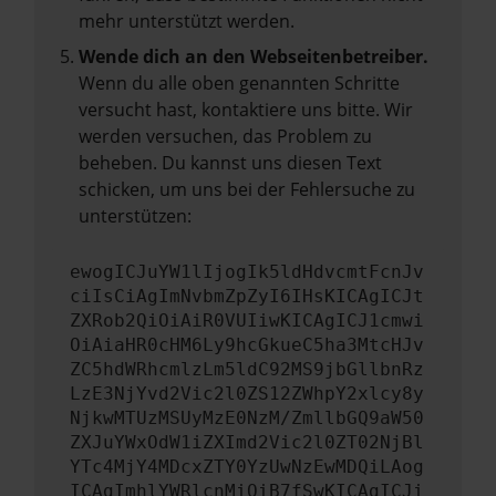
mehr unterstützt werden.
Wende dich an den Webseitenbetreiber.
Wenn du alle oben genannten Schritte
versucht hast, kontaktiere uns bitte. Wir
werden versuchen, das Problem zu
beheben. Du kannst uns diesen Text
schicken, um uns bei der Fehlersuche zu
unterstützen:
ewogICJuYW1lIjogIk5ldHdvcmtFcnJv
ciIsCiAgImNvbmZpZyI6IHsKICAgICJt
ZXRob2QiOiAiR0VUIiwKICAgICJ1cmwi
OiAiaHR0cHM6Ly9hcGkueC5ha3MtcHJv
ZC5hdWRhcmlzLm5ldC92MS9jbGllbnRz
LzE3NjYvd2Vic2l0ZS12ZWhpY2xlcy8y
NjkwMTUzMSUyMzE0NzM/ZmllbGQ9aW50
ZXJuYWxOdW1iZXImd2Vic2l0ZT02NjBl
YTc4MjY4MDcxZTY0YzUwNzEwMDQiLAog
ICAgImhlYWRlcnMiOiB7fSwKICAgICJi