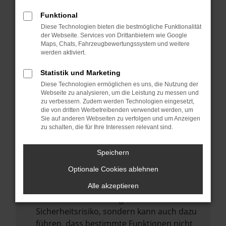
Internetverbindung.
Funktional
Laden andere Webseiten, zum Beispiel
Diese Technologien bieten die bestmögliche Funktionalität
deine Suchmaschine?
der Webseite. Services von Drittanbietern wie Google
Prüfe deine Browsererweiterungen.
Maps, Chats, Fahrzeugbewertungssystem und weitere
werden aktiviert.
Manche Erweiterungen, wie Werbeblocker,
können das Laden bestimmter Seiten
Statistik und Marketing
verhindern. Funktioniert die Seite in einem
Diese Technologien ermöglichen es uns, die Nutzung der
anderen Browser oder in einem privaten
Webseite zu analysieren, um die Leistung zu messen und
zu verbessern. Zudem werden Technologien eingesetzt,
Fenster?
die von dritten Werbetreibenden verwendet werden, um
Sie auf anderen Webseiten zu verfolgen und um Anzeigen
Starte dein Gerät neu.
zu schalten, die für Ihre Interessen relevant sind.
Das kann manchmal helfen,
vorübergehende Probleme zu beheben.
Speichern
Stelle sicher, dass dein Browser und dein
Optionale Cookies ablehnen
Betriebssystem auf dem neuesten Stand
sind.
Alle akzeptieren
Veraltete Software birgt nicht nur ein
Sicherheitsrisiko, sondern kann auch dazu
führen, dass bestimmte Funktionen nicht