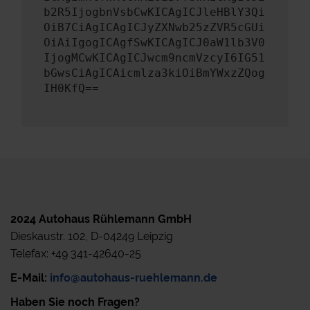
b2R5IjogbnVsbCwKICAgICJleHBlY3Qi
OiB7CiAgICAgICJyZXNwb25zZVR5cGUi
OiAiIgogICAgfSwKICAgICJ0aW1lb3V0
IjogMCwKICAgICJwcm9ncmVzcyI6IG51
bGwsCiAgICAicmlza3kiOiBmYWxzZQog
IH0KfQ==
2024 Autohaus Rühlemann GmbH
Dieskaustr. 102, D-04249 Leipzig
Telefax: +49 341-42640-25
E-Mail:
info@autohaus-ruehlemann.de
Haben Sie noch Fragen?