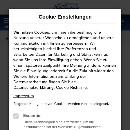
Zum
Hauptinhalt
Cookie Einstellungen
springen
0
MENÜ
Wir nutzen Cookies, um Ihnen die bestmögliche
Nutzung unserer Webseite zu ermöglichen und unsere
Startseite
Fahrzeugangebote
Fahrzeugmarkt
Kommunikation mit Ihnen zu verbessern. Wir
berücksichtigen hierbei Ihre Präferenzen und
verarbeiten Daten für Marketing und Statistiken nur,
wenn Sie uns Ihre Einwilligung geben. Wenn Sie zu
Fahrzeugmarkt
einem späteren Zeitpunkt Ihre Meinung ändern, können
Sie die Einwilligung jederzeit für die Zukunft widerrufen.
Weitere Informationen zum Umfang der
Datenverarbeitung finden Sie hier:
Datenschutzerklärung
,
Cookie-Richtlinie
.
Fehler: Network Error
Impressum
Folgende Kategorien von Cookies werden von uns eingesetzt:
Beim Laden ist ein Fehler aufgetreten.
Hier sind ein paar Tipps, die dir helfen können:
Essentiell
Diese Technologien sind erforderlich, um die
Überprüfe deine Firewall und deine
Kernfunktionalität der Webseite zu gewährleisten.