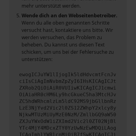
mehr unterstützt werden.
Wende dich an den Webseitenbetreiber.
Wenn du alle oben genannten Schritte
versucht hast, kontaktiere uns bitte. Wir
werden versuchen, das Problem zu
beheben. Du kannst uns diesen Text
schicken, um uns bei der Fehlersuche zu
unterstützen:
ewogICJuYW1lIjogIk5ldHdvcmtFcnJv
ciIsCiAgImNvbmZpZyI6IHsKICAgICJt
ZXRob2QiOiAiR0VUIiwKICAgICJ1cmwi
OiAiaHR0cHM6Ly9hcGkueC5ha3MtcHJv
ZC5hdWRhcmlzLm5ldC92MS9jbGllbnRz
LzE3NjYvd2Vic2l0ZS12ZWhpY2xlcy8y
NjkwMTUzMiUyMzE0NzM/ZmllbGQ9aW50
ZXJuYWxOdW1iZXImd2Vic2l0ZT02NjBl
YTc4MjY4MDcxZTY0YzUwNzEwMDQiLAog
ICAgImhlYWRlcnMiOiB7fSwKICAgICJi