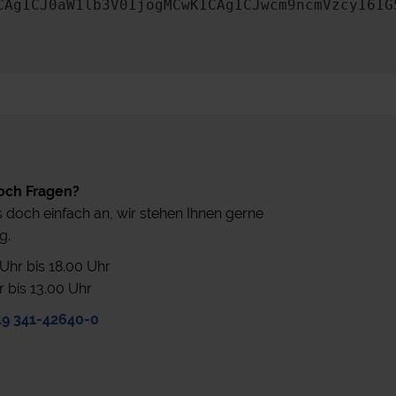
CAgICJ0aW1lb3V0IjogMCwKICAgICJwcm9ncmVzcyI6IG
och Fragen?
 doch einfach an, wir stehen Ihnen gerne
g.
0 Uhr bis 18.00 Uhr
r bis 13.00 Uhr
49 341-42640-0