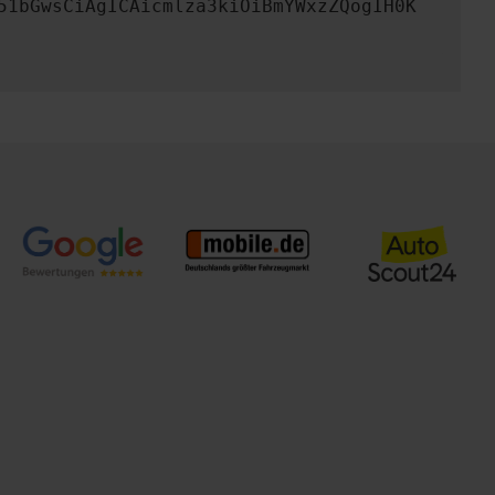
51bGwsCiAgICAicmlza3kiOiBmYWxzZQogIH0K