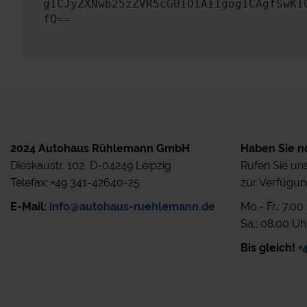
gICJyZXNwb25zZVR5cGUiOiAiIgogICAgfSwKI
fQ==
2024 Autohaus Rühlemann GmbH
Haben Sie n
Dieskaustr. 102, D-04249 Leipzig
Rufen Sie uns
Telefax: +49 341-42640-25
zur Verfügun
E-Mail:
info@autohaus-ruehlemann.de
Mo.- Fr.: 7.0
Sa.: 08.00 Uh
Bis gleich!
+