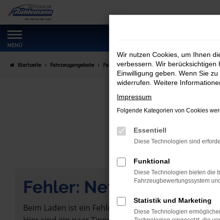
Zum
Hauptinhalt
springen
MENÜ
Wir nutzen Cookies, um Ihnen d
verbessern. Wir berücksichtigen 
Startseite
Fahrzeugangebote
Fahrzeugmarkt
Einwilligung geben. Wenn Sie zu 
widerrufen. Weitere Information
Impressum
Folgende Kategorien von Cookies werd
Essentiell
Diese Technologien sind erforde
Funktional
Diese Technologien bieten die b
Fehler: Network Error
Fahrzeugbewertungssystem und w
Statistik und Marketing
Beim Laden ist ein Fehler aufgetreten.
Diese Technologien ermöglichen