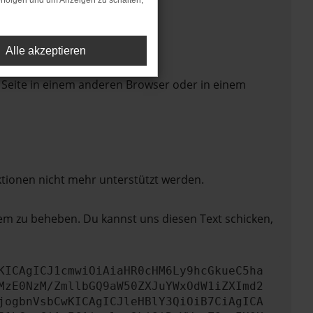
rfolgen und um Anzeigen zu schalten,
Alle akzeptieren
 Seite in einem anderen Browser oder in einem
ktionen nicht mehr unterstützt werden.
lem zu beheben. Du kannst uns diesen Text schicken,
KICAgICJ1cmwiOiAiaHR0cHM6Ly9hcGkueC5ha
MzE0NzM/ZmllbGQ9aW50ZXJuYWxOdW1iZXImd2
jogbnVsbCwKICAgICJleHBlY3QiOiB7CiAgICA