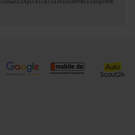
51bGwsCiAgICAicmlza3kiOiBmYWxzZQogIH0K