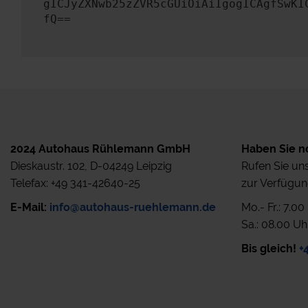
gICJyZXNwb25zZVR5cGUiOiAiIgogICAgfSwKI
fQ==
2024 Autohaus Rühlemann GmbH
Haben Sie n
Dieskaustr. 102, D-04249 Leipzig
Rufen Sie uns
Telefax: +49 341-42640-25
zur Verfügun
E-Mail:
info@autohaus-ruehlemann.de
Mo.- Fr.: 7.0
Sa.: 08.00 Uh
Bis gleich!
+