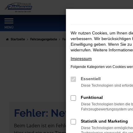
Zum
Hauptinhalt
springen
MENÜ
Wir nutzen Cookies, um Ihnen d
verbessern. Wir berücksichtigen 
Startseite
Fahrzeugangebote
Fahrzeugmarkt
Einwilligung geben. Wenn Sie zu 
widerrufen. Weitere Information
Impressum
Folgende Kategorien von Cookies werd
Essentiell
Diese Technologien sind erforde
Funktional
Diese Technologien bieten die b
Fehler: Network Error
Fahrzeugbewertungssystem und w
Statistik und Marketing
Beim Laden ist ein Fehler aufgetreten.
Diese Technologien ermöglichen