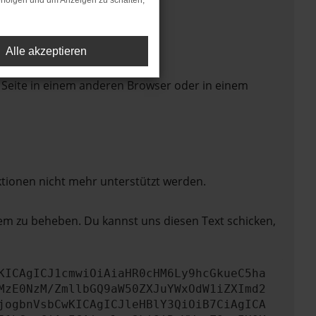
rfolgen und um Anzeigen zu schalten,
Alle akzeptieren
 Seite in einem anderen Browser oder in einem
ktionen nicht mehr unterstützt werden.
lem zu beheben. Du kannst uns diesen Text schicken,
KICAgICJ1cmwiOiAiaHR0cHM6Ly9hcGkueC5ha
MzE0NzM/ZmllbGQ9aW50ZXJuYWxOdW1iZXImd2
jogbnVsbCwKICAgICJleHBlY3QiOiB7CiAgICA