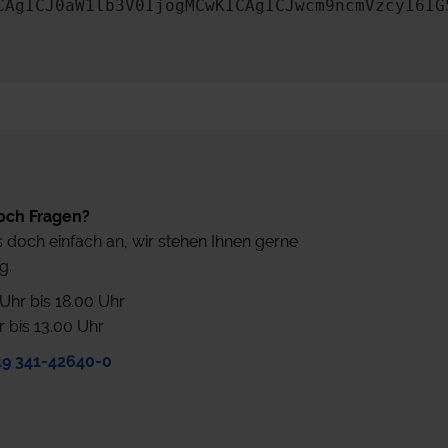
CAgICJ0aW1lb3V0IjogMCwKICAgICJwcm9ncmVzcyI6IG
och Fragen?
 doch einfach an, wir stehen Ihnen gerne
g.
0 Uhr bis 18.00 Uhr
r bis 13.00 Uhr
49 341-42640-0