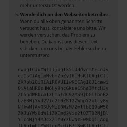
mehr unterstützt werden.
Wende dich an den Webseitenbetreiber.
Wenn du alle oben genannten Schritte
versucht hast, kontaktiere uns bitte. Wir
werden versuchen, das Problem zu
beheben. Du kannst uns diesen Text
schicken, um uns bei der Fehlersuche zu
unterstützen:
ewogICJuYW1lIjogIk5ldHdvcmtFcnJv
ciIsCiAgImNvbmZpZyI6IHsKICAgICJt
ZXRob2QiOiAiR0VUIiwKICAgICJ1cmwi
OiAiaHR0cHM6Ly9hcGkueC5ha3MtcHJv
ZC5hdWRhcmlzLm5ldC92MS9jbGllbnRz
LzE3NjYvd2Vic2l0ZS12ZWhpY2xlcy8y
NjkwMjAyOSUyMzE0NzM/ZmllbGQ9aW50
ZXJuYWxOdW1iZXImd2Vic2l0ZT02NjBl
YTc4MjY4MDcxZTY0YzUwNzEwMDQiLAog
ICAgImhlYWRlcnMiOiB7fSwKICAgICJi