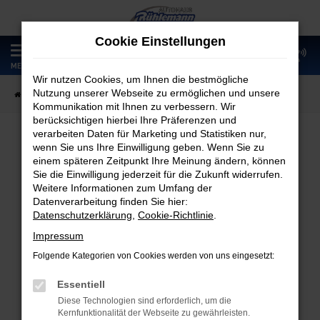
Zum
Hauptinhalt
Cookie Einstellungen
springen
0
MENÜ
Wir nutzen Cookies, um Ihnen die bestmögliche
Nutzung unserer Webseite zu ermöglichen und unsere
Startseite
Fahrzeugangebote
Fahrzeugmarkt
Kommunikation mit Ihnen zu verbessern. Wir
berücksichtigen hierbei Ihre Präferenzen und
verarbeiten Daten für Marketing und Statistiken nur,
wenn Sie uns Ihre Einwilligung geben. Wenn Sie zu
Fahrzeugmarkt
einem späteren Zeitpunkt Ihre Meinung ändern, können
Sie die Einwilligung jederzeit für die Zukunft widerrufen.
Weitere Informationen zum Umfang der
Datenverarbeitung finden Sie hier:
Datenschutzerklärung
,
Cookie-Richtlinie
.
Fehler: Network Error
Impressum
Folgende Kategorien von Cookies werden von uns eingesetzt:
Beim Laden ist ein Fehler aufgetreten.
Hier sind ein paar Tipps, die dir helfen können:
Essentiell
Diese Technologien sind erforderlich, um die
Überprüfe deine Firewall und deine
Kernfunktionalität der Webseite zu gewährleisten.