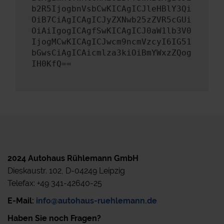
b2R5IjogbnVsbCwKICAgICJleHBlY3Qi
OiB7CiAgICAgICJyZXNwb25zZVR5cGUi
OiAiIgogICAgfSwKICAgICJ0aW1lb3V0
IjogMCwKICAgICJwcm9ncmVzcyI6IG51
bGwsCiAgICAicmlza3kiOiBmYWxzZQog
IH0KfQ==
2024 Autohaus Rühlemann GmbH
Dieskaustr. 102, D-04249 Leipzig
Telefax: +49 341-42640-25
E-Mail:
info@autohaus-ruehlemann.de
Haben Sie noch Fragen?