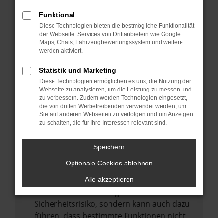
Internetverbindung.
Funktional
Laden andere Webseiten, zum Beispiel
Diese Technologien bieten die bestmögliche Funktionalität
deine Suchmaschine?
der Webseite. Services von Drittanbietern wie Google
Prüfe deine Browsererweiterungen.
Maps, Chats, Fahrzeugbewertungssystem und weitere
werden aktiviert.
Manche Erweiterungen, wie Werbeblocker,
können das Laden bestimmter Seiten
Statistik und Marketing
verhindern. Funktioniert die Seite in einem
Diese Technologien ermöglichen es uns, die Nutzung der
anderen Browser oder in einem privaten
Webseite zu analysieren, um die Leistung zu messen und
zu verbessern. Zudem werden Technologien eingesetzt,
Fenster?
die von dritten Werbetreibenden verwendet werden, um
Sie auf anderen Webseiten zu verfolgen und um Anzeigen
Starte dein Gerät neu.
zu schalten, die für Ihre Interessen relevant sind.
Das kann manchmal helfen,
vorübergehende Probleme zu beheben.
Speichern
Stelle sicher, dass dein Browser und dein
Optionale Cookies ablehnen
Betriebssystem auf dem neuesten Stand
sind.
Alle akzeptieren
Veraltete Software birgt nicht nur ein
Sicherheitsrisiko, sondern kann auch dazu
führen, dass bestimmte Funktionen nicht