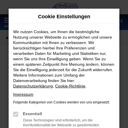
Zum
Hauptinhalt
Cookie Einstellungen
springen
0
MENÜ
Wir nutzen Cookies, um Ihnen die bestmögliche
Nutzung unserer Webseite zu ermöglichen und unsere
Startseite
Fahrzeugangebote
Fahrzeugmarkt
Kommunikation mit Ihnen zu verbessern. Wir
berücksichtigen hierbei Ihre Präferenzen und
verarbeiten Daten für Marketing und Statistiken nur,
wenn Sie uns Ihre Einwilligung geben. Wenn Sie zu
Fahrzeugmarkt
einem späteren Zeitpunkt Ihre Meinung ändern, können
Sie die Einwilligung jederzeit für die Zukunft widerrufen.
Weitere Informationen zum Umfang der
Datenverarbeitung finden Sie hier:
Datenschutzerklärung
,
Cookie-Richtlinie
.
Fehler: Network Error
Impressum
Folgende Kategorien von Cookies werden von uns eingesetzt:
Beim Laden ist ein Fehler aufgetreten.
Hier sind ein paar Tipps, die dir helfen können:
Essentiell
Diese Technologien sind erforderlich, um die
Überprüfe deine Firewall und deine
Kernfunktionalität der Webseite zu gewährleisten.