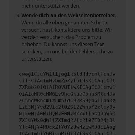
mehr unterstützt werden.
Wende dich an den Webseitenbetreiber.
Wenn du alle oben genannten Schritte
versucht hast, kontaktiere uns bitte. Wir
werden versuchen, das Problem zu
beheben. Du kannst uns diesen Text
schicken, um uns bei der Fehlersuche zu
unterstützen:
ewogICJuYW1lIjogIk5ldHdvcmtFcnJv
ciIsCiAgImNvbmZpZyI6IHsKICAgICJt
ZXRob2QiOiAiR0VUIiwKICAgICJ1cmwi
OiAiaHR0cHM6Ly9hcGkueC5ha3MtcHJv
ZC5hdWRhcmlzLm5ldC92MS9jbGllbnRz
LzE3NjYvd2Vic2l0ZS12ZWhpY2xlcy8y
NjkwMjA0MiUyMzE0NzM/ZmllbGQ9aW50
ZXJuYWxOdW1iZXImd2Vic2l0ZT02NjBl
YTc4MjY4MDcxZTY0YzUwNzEwMDQiLAog
ICAgImhlYWRlcnMiOiB7fSwKICAgICJi