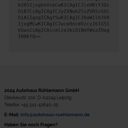
b2R5IjogbnVsbCwKICAgICJleHBlY3Qi
OiB7CiAgICAgICJyZXNwb25zZVR5cGUi
OiAiIgogICAgfSwKICAgICJ0aW1lb3V0
IjogMCwKICAgICJwcm9ncmVzcyI6IG51
bGwsCiAgICAicmlza3kiOiBmYWxzZQog
IH0KfQ==
2024 Autohaus Rühlemann GmbH
Dieskaustr. 102, D-04249 Leipzig
Telefax: +49 341-42640-25
E-Mail:
info@autohaus-ruehlemann.de
Haben Sie noch Fragen?