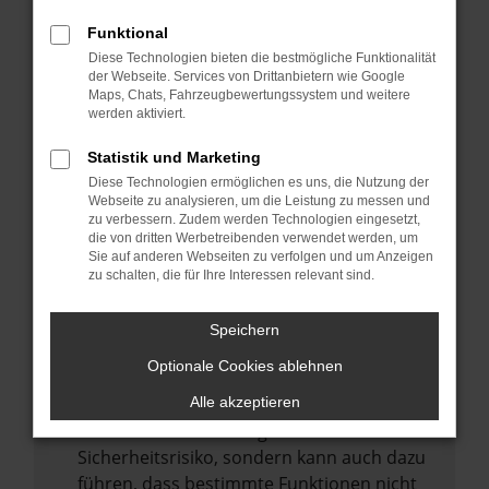
Internetverbindung.
Funktional
Laden andere Webseiten, zum Beispiel
Diese Technologien bieten die bestmögliche Funktionalität
deine Suchmaschine?
der Webseite. Services von Drittanbietern wie Google
Prüfe deine Browsererweiterungen.
Maps, Chats, Fahrzeugbewertungssystem und weitere
werden aktiviert.
Manche Erweiterungen, wie Werbeblocker,
können das Laden bestimmter Seiten
Statistik und Marketing
verhindern. Funktioniert die Seite in einem
Diese Technologien ermöglichen es uns, die Nutzung der
anderen Browser oder in einem privaten
Webseite zu analysieren, um die Leistung zu messen und
zu verbessern. Zudem werden Technologien eingesetzt,
Fenster?
die von dritten Werbetreibenden verwendet werden, um
Sie auf anderen Webseiten zu verfolgen und um Anzeigen
Starte dein Gerät neu.
zu schalten, die für Ihre Interessen relevant sind.
Das kann manchmal helfen,
vorübergehende Probleme zu beheben.
Speichern
Stelle sicher, dass dein Browser und dein
Optionale Cookies ablehnen
Betriebssystem auf dem neuesten Stand
sind.
Alle akzeptieren
Veraltete Software birgt nicht nur ein
Sicherheitsrisiko, sondern kann auch dazu
führen, dass bestimmte Funktionen nicht