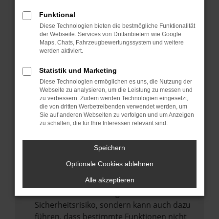
Internetverbindung.
Funktional
Laden andere Webseiten, zum Beispiel
Diese Technologien bieten die bestmögliche Funktionalität
deine Suchmaschine?
der Webseite. Services von Drittanbietern wie Google
Prüfe deine Browsererweiterungen.
Maps, Chats, Fahrzeugbewertungssystem und weitere
werden aktiviert.
Manche Erweiterungen, wie Werbeblocker,
können das Laden bestimmter Seiten
Statistik und Marketing
verhindern. Funktioniert die Seite in einem
Diese Technologien ermöglichen es uns, die Nutzung der
anderen Browser oder in einem privaten
Webseite zu analysieren, um die Leistung zu messen und
zu verbessern. Zudem werden Technologien eingesetzt,
Fenster?
die von dritten Werbetreibenden verwendet werden, um
Sie auf anderen Webseiten zu verfolgen und um Anzeigen
Starte dein Gerät neu.
zu schalten, die für Ihre Interessen relevant sind.
Das kann manchmal helfen,
vorübergehende Probleme zu beheben.
Speichern
Stelle sicher, dass dein Browser und dein
Optionale Cookies ablehnen
Betriebssystem auf dem neuesten Stand
sind.
Alle akzeptieren
Veraltete Software birgt nicht nur ein
Sicherheitsrisiko, sondern kann auch dazu
führen, dass bestimmte Funktionen nicht