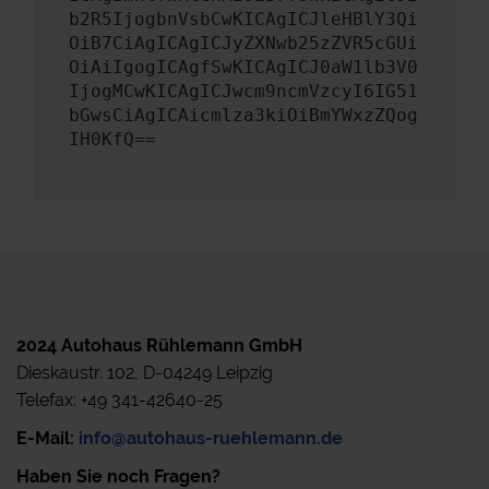
b2R5IjogbnVsbCwKICAgICJleHBlY3Qi
OiB7CiAgICAgICJyZXNwb25zZVR5cGUi
OiAiIgogICAgfSwKICAgICJ0aW1lb3V0
IjogMCwKICAgICJwcm9ncmVzcyI6IG51
bGwsCiAgICAicmlza3kiOiBmYWxzZQog
IH0KfQ==
2024 Autohaus Rühlemann GmbH
Dieskaustr. 102, D-04249 Leipzig
Telefax: +49 341-42640-25
E-Mail:
info@autohaus-ruehlemann.de
Haben Sie noch Fragen?