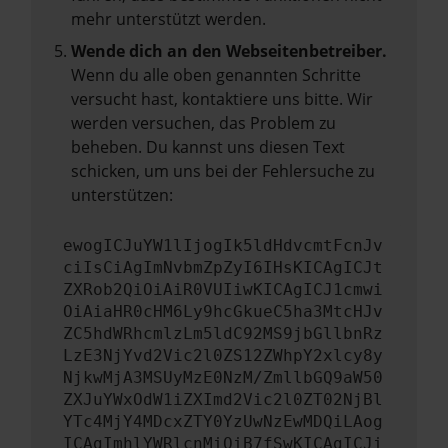
mehr unterstützt werden.
Wende dich an den Webseitenbetreiber.
Wenn du alle oben genannten Schritte
versucht hast, kontaktiere uns bitte. Wir
werden versuchen, das Problem zu
beheben. Du kannst uns diesen Text
schicken, um uns bei der Fehlersuche zu
unterstützen:
ewogICJuYW1lIjogIk5ldHdvcmtFcnJv
ciIsCiAgImNvbmZpZyI6IHsKICAgICJt
ZXRob2QiOiAiR0VUIiwKICAgICJ1cmwi
OiAiaHR0cHM6Ly9hcGkueC5ha3MtcHJv
ZC5hdWRhcmlzLm5ldC92MS9jbGllbnRz
LzE3NjYvd2Vic2l0ZS12ZWhpY2xlcy8y
NjkwMjA3MSUyMzE0NzM/ZmllbGQ9aW50
ZXJuYWxOdW1iZXImd2Vic2l0ZT02NjBl
YTc4MjY4MDcxZTY0YzUwNzEwMDQiLAog
ICAgImhlYWRlcnMiOiB7fSwKICAgICJi