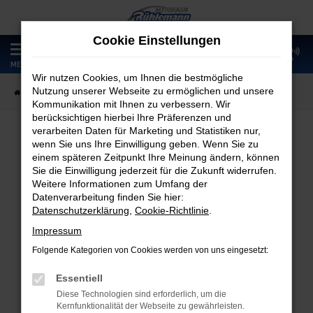
Zum
Hauptinhalt
Cookie Einstellungen
springen
0
MENÜ
Wir nutzen Cookies, um Ihnen die bestmögliche
Nutzung unserer Webseite zu ermöglichen und unsere
Startseite
Fahrzeugangebote
Fahrzeugmarkt
Kommunikation mit Ihnen zu verbessern. Wir
berücksichtigen hierbei Ihre Präferenzen und
verarbeiten Daten für Marketing und Statistiken nur,
wenn Sie uns Ihre Einwilligung geben. Wenn Sie zu
Fahrzeugmarkt
einem späteren Zeitpunkt Ihre Meinung ändern, können
Sie die Einwilligung jederzeit für die Zukunft widerrufen.
Weitere Informationen zum Umfang der
Datenverarbeitung finden Sie hier:
Datenschutzerklärung
,
Cookie-Richtlinie
.
Fehler: Network Error
Impressum
Folgende Kategorien von Cookies werden von uns eingesetzt:
Beim Laden ist ein Fehler aufgetreten.
Hier sind ein paar Tipps, die dir helfen können:
Essentiell
Diese Technologien sind erforderlich, um die
Überprüfe deine Firewall und deine
Kernfunktionalität der Webseite zu gewährleisten.