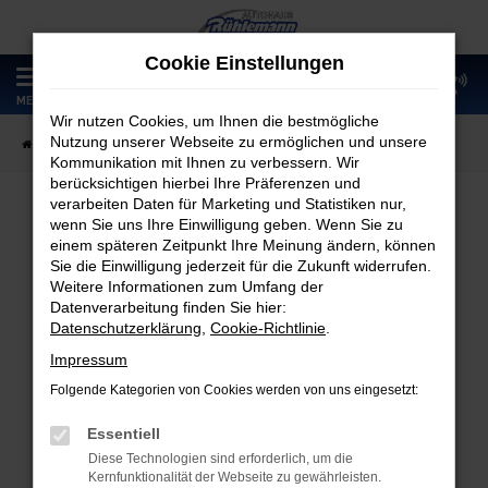
Zum
Hauptinhalt
Cookie Einstellungen
springen
0
MENÜ
Wir nutzen Cookies, um Ihnen die bestmögliche
Nutzung unserer Webseite zu ermöglichen und unsere
Startseite
Fahrzeugangebote
Fahrzeugmarkt
Kommunikation mit Ihnen zu verbessern. Wir
berücksichtigen hierbei Ihre Präferenzen und
verarbeiten Daten für Marketing und Statistiken nur,
wenn Sie uns Ihre Einwilligung geben. Wenn Sie zu
Fahrzeugmarkt
einem späteren Zeitpunkt Ihre Meinung ändern, können
Sie die Einwilligung jederzeit für die Zukunft widerrufen.
Weitere Informationen zum Umfang der
Datenverarbeitung finden Sie hier:
Datenschutzerklärung
,
Cookie-Richtlinie
.
Fehler: Network Error
Impressum
Folgende Kategorien von Cookies werden von uns eingesetzt:
Beim Laden ist ein Fehler aufgetreten.
Hier sind ein paar Tipps, die dir helfen können:
Essentiell
Diese Technologien sind erforderlich, um die
Überprüfe deine Firewall und deine
Kernfunktionalität der Webseite zu gewährleisten.