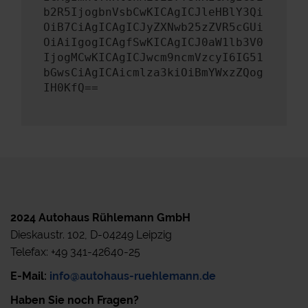
b2R5IjogbnVsbCwKICAgICJleHBlY3Qi
OiB7CiAgICAgICJyZXNwb25zZVR5cGUi
OiAiIgogICAgfSwKICAgICJ0aW1lb3V0
IjogMCwKICAgICJwcm9ncmVzcyI6IG51
bGwsCiAgICAicmlza3kiOiBmYWxzZQog
IH0KfQ==
2024 Autohaus Rühlemann GmbH
Dieskaustr. 102, D-04249 Leipzig
Telefax: +49 341-42640-25
E-Mail:
info@autohaus-ruehlemann.de
Haben Sie noch Fragen?