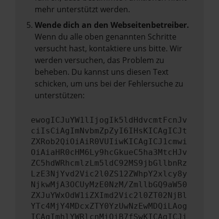
mehr unterstützt werden.
Wende dich an den Webseitenbetreiber.
Wenn du alle oben genannten Schritte
versucht hast, kontaktiere uns bitte. Wir
werden versuchen, das Problem zu
beheben. Du kannst uns diesen Text
schicken, um uns bei der Fehlersuche zu
unterstützen:
ewogICJuYW1lIjogIk5ldHdvcmtFcnJv
ciIsCiAgImNvbmZpZyI6IHsKICAgICJt
ZXRob2QiOiAiR0VUIiwKICAgICJ1cmwi
OiAiaHR0cHM6Ly9hcGkueC5ha3MtcHJv
ZC5hdWRhcmlzLm5ldC92MS9jbGllbnRz
LzE3NjYvd2Vic2l0ZS12ZWhpY2xlcy8y
NjkwMjA3OCUyMzE0NzM/ZmllbGQ9aW50
ZXJuYWxOdW1iZXImd2Vic2l0ZT02NjBl
YTc4MjY4MDcxZTY0YzUwNzEwMDQiLAog
ICAgImhlYWRlcnMiOiB7fSwKICAgICJi