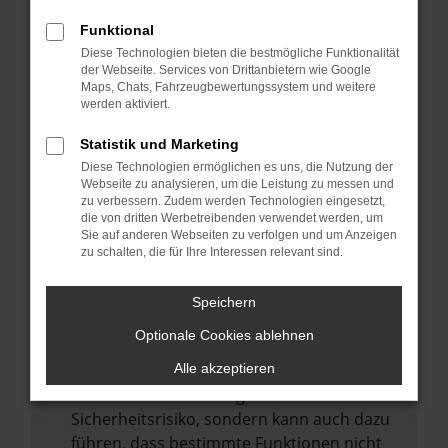
Internetverbindung.
Funktional
Laden andere Webseiten, zum Beispiel
Diese Technologien bieten die bestmögliche Funktionalität
deine Suchmaschine?
der Webseite. Services von Drittanbietern wie Google
Prüfe deine Browsererweiterungen.
Maps, Chats, Fahrzeugbewertungssystem und weitere
werden aktiviert.
Manche Erweiterungen, wie Werbeblocker,
können das Laden bestimmter Seiten
Statistik und Marketing
verhindern. Funktioniert die Seite in einem
Diese Technologien ermöglichen es uns, die Nutzung der
anderen Browser oder in einem privaten
Webseite zu analysieren, um die Leistung zu messen und
zu verbessern. Zudem werden Technologien eingesetzt,
Fenster?
die von dritten Werbetreibenden verwendet werden, um
Sie auf anderen Webseiten zu verfolgen und um Anzeigen
Starte dein Gerät neu.
zu schalten, die für Ihre Interessen relevant sind.
Das kann manchmal helfen,
vorübergehende Probleme zu beheben.
Speichern
Stelle sicher, dass dein Browser und dein
Optionale Cookies ablehnen
Betriebssystem auf dem neuesten Stand
sind.
Alle akzeptieren
Veraltete Software birgt nicht nur ein
Sicherheitsrisiko, sondern kann auch dazu
führen, dass bestimmte Funktionen nicht