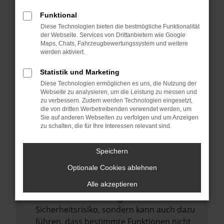
Internetverbindung.
Funktional
Laden andere Webseiten, zum Beispiel
Diese Technologien bieten die bestmögliche Funktionalität
deine Suchmaschine?
der Webseite. Services von Drittanbietern wie Google
Prüfe deine Browsererweiterungen.
Maps, Chats, Fahrzeugbewertungssystem und weitere
werden aktiviert.
Manche Erweiterungen, wie Werbeblocker,
können das Laden bestimmter Seiten
Statistik und Marketing
verhindern. Funktioniert die Seite in einem
Diese Technologien ermöglichen es uns, die Nutzung der
anderen Browser oder in einem privaten
Webseite zu analysieren, um die Leistung zu messen und
zu verbessern. Zudem werden Technologien eingesetzt,
Fenster?
die von dritten Werbetreibenden verwendet werden, um
Sie auf anderen Webseiten zu verfolgen und um Anzeigen
Starte dein Gerät neu.
zu schalten, die für Ihre Interessen relevant sind.
Das kann manchmal helfen,
vorübergehende Probleme zu beheben.
Speichern
Stelle sicher, dass dein Browser und dein
Optionale Cookies ablehnen
Betriebssystem auf dem neuesten Stand
sind.
Alle akzeptieren
Veraltete Software birgt nicht nur ein
Sicherheitsrisiko, sondern kann auch dazu
führen, dass bestimmte Funktionen nicht