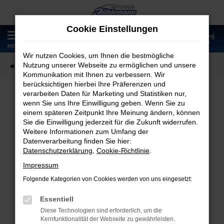
Zum
Hauptinhalt
Cookie Einstellungen
springen
0
MENÜ
Wir nutzen Cookies, um Ihnen die bestmögliche
Nutzung unserer Webseite zu ermöglichen und unsere
Startseite
Fahrzeugangebote
Fahrzeugmarkt
Kommunikation mit Ihnen zu verbessern. Wir
berücksichtigen hierbei Ihre Präferenzen und
verarbeiten Daten für Marketing und Statistiken nur,
wenn Sie uns Ihre Einwilligung geben. Wenn Sie zu
Fahrzeugmarkt
einem späteren Zeitpunkt Ihre Meinung ändern, können
Sie die Einwilligung jederzeit für die Zukunft widerrufen.
Weitere Informationen zum Umfang der
Datenverarbeitung finden Sie hier:
Datenschutzerklärung
,
Cookie-Richtlinie
.
Fehler: Network Error
Impressum
Folgende Kategorien von Cookies werden von uns eingesetzt:
Beim Laden ist ein Fehler aufgetreten.
Hier sind ein paar Tipps, die dir helfen können:
Essentiell
Diese Technologien sind erforderlich, um die
Überprüfe deine Firewall und deine
Kernfunktionalität der Webseite zu gewährleisten.