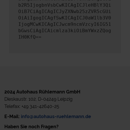
b2R5IjogbnVsbCwKICAgICJleHBlY3Qi
OiB7CiAgICAgICJyZXNwb25zZVR5cGUi
OiAiIgogICAgfSwKICAgICJ0aW1lb3V0
IjogMCwKICAgICJwcm9ncmVzcyI6IG51
bGwsCiAgICAicmlza3kiOiBmYWxzZQog
IH0KfQ==
2024 Autohaus Rühlemann GmbH
Dieskaustr. 102, D-04249 Leipzig
Telefax: +49 341-42640-25
E-Mail:
info@autohaus-ruehlemann.de
Haben Sie noch Fragen?