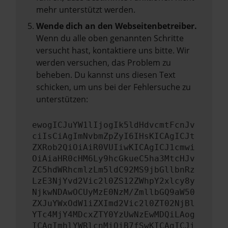
mehr unterstützt werden.
Wende dich an den Webseitenbetreiber.
Wenn du alle oben genannten Schritte
versucht hast, kontaktiere uns bitte. Wir
werden versuchen, das Problem zu
beheben. Du kannst uns diesen Text
schicken, um uns bei der Fehlersuche zu
unterstützen:
ewogICJuYW1lIjogIk5ldHdvcmtFcnJv
ciIsCiAgImNvbmZpZyI6IHsKICAgICJt
ZXRob2QiOiAiR0VUIiwKICAgICJ1cmwi
OiAiaHR0cHM6Ly9hcGkueC5ha3MtcHJv
ZC5hdWRhcmlzLm5ldC92MS9jbGllbnRz
LzE3NjYvd2Vic2l0ZS12ZWhpY2xlcy8y
NjkwNDAwOCUyMzE0NzM/ZmllbGQ9aW50
ZXJuYWxOdW1iZXImd2Vic2l0ZT02NjBl
YTc4MjY4MDcxZTY0YzUwNzEwMDQiLAog
ICAgImhlYWRlcnMiOiB7fSwKICAgICJi