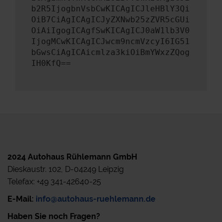
b2R5IjogbnVsbCwKICAgICJleHBlY3Qi
OiB7CiAgICAgICJyZXNwb25zZVR5cGUi
OiAiIgogICAgfSwKICAgICJ0aW1lb3V0
IjogMCwKICAgICJwcm9ncmVzcyI6IG51
bGwsCiAgICAicmlza3kiOiBmYWxzZQog
IH0KfQ==
2024 Autohaus Rühlemann GmbH
Dieskaustr. 102, D-04249 Leipzig
Telefax: +49 341-42640-25
E-Mail:
info@autohaus-ruehlemann.de
Haben Sie noch Fragen?