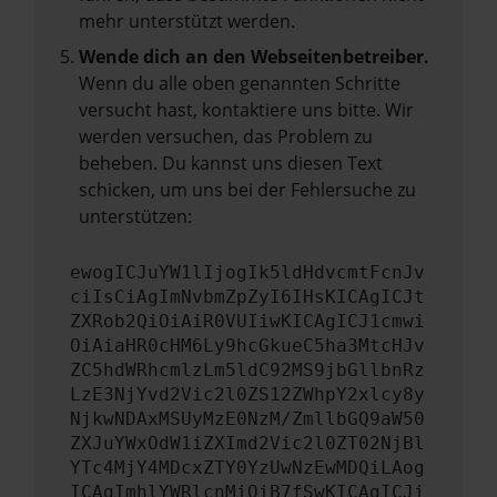
mehr unterstützt werden.
Wende dich an den Webseitenbetreiber.
Wenn du alle oben genannten Schritte
versucht hast, kontaktiere uns bitte. Wir
werden versuchen, das Problem zu
beheben. Du kannst uns diesen Text
schicken, um uns bei der Fehlersuche zu
unterstützen:
ewogICJuYW1lIjogIk5ldHdvcmtFcnJv
ciIsCiAgImNvbmZpZyI6IHsKICAgICJt
ZXRob2QiOiAiR0VUIiwKICAgICJ1cmwi
OiAiaHR0cHM6Ly9hcGkueC5ha3MtcHJv
ZC5hdWRhcmlzLm5ldC92MS9jbGllbnRz
LzE3NjYvd2Vic2l0ZS12ZWhpY2xlcy8y
NjkwNDAxMSUyMzE0NzM/ZmllbGQ9aW50
ZXJuYWxOdW1iZXImd2Vic2l0ZT02NjBl
YTc4MjY4MDcxZTY0YzUwNzEwMDQiLAog
ICAgImhlYWRlcnMiOiB7fSwKICAgICJi