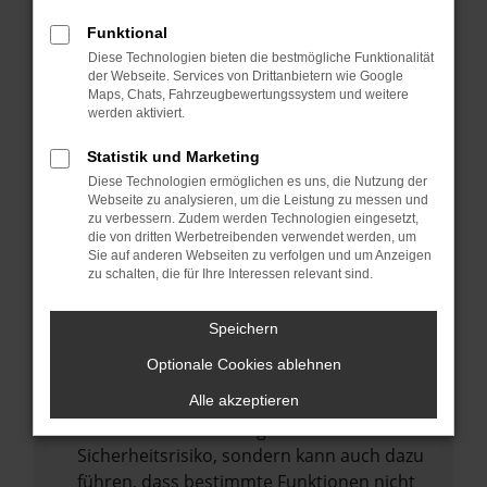
Internetverbindung.
Funktional
Laden andere Webseiten, zum Beispiel
Diese Technologien bieten die bestmögliche Funktionalität
deine Suchmaschine?
der Webseite. Services von Drittanbietern wie Google
Prüfe deine Browsererweiterungen.
Maps, Chats, Fahrzeugbewertungssystem und weitere
werden aktiviert.
Manche Erweiterungen, wie Werbeblocker,
können das Laden bestimmter Seiten
Statistik und Marketing
verhindern. Funktioniert die Seite in einem
Diese Technologien ermöglichen es uns, die Nutzung der
anderen Browser oder in einem privaten
Webseite zu analysieren, um die Leistung zu messen und
zu verbessern. Zudem werden Technologien eingesetzt,
Fenster?
die von dritten Werbetreibenden verwendet werden, um
Sie auf anderen Webseiten zu verfolgen und um Anzeigen
Starte dein Gerät neu.
zu schalten, die für Ihre Interessen relevant sind.
Das kann manchmal helfen,
vorübergehende Probleme zu beheben.
Speichern
Stelle sicher, dass dein Browser und dein
Optionale Cookies ablehnen
Betriebssystem auf dem neuesten Stand
sind.
Alle akzeptieren
Veraltete Software birgt nicht nur ein
Sicherheitsrisiko, sondern kann auch dazu
führen, dass bestimmte Funktionen nicht