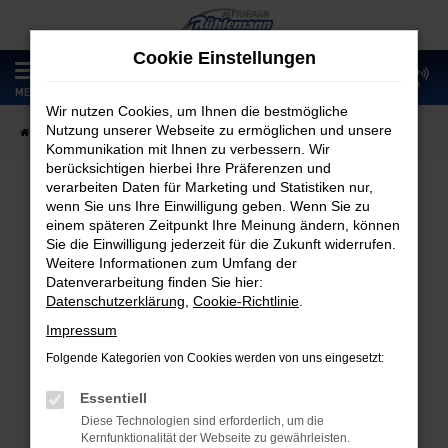
Zum
Hauptinhalt
Cookie Einstellungen
springen
0
MENÜ
Wir nutzen Cookies, um Ihnen die bestmögliche
Nutzung unserer Webseite zu ermöglichen und unsere
Startseite
Fahrzeugangebote
Fahrzeugmarkt
Kommunikation mit Ihnen zu verbessern. Wir
berücksichtigen hierbei Ihre Präferenzen und
verarbeiten Daten für Marketing und Statistiken nur,
wenn Sie uns Ihre Einwilligung geben. Wenn Sie zu
Fahrzeugmarkt
einem späteren Zeitpunkt Ihre Meinung ändern, können
Sie die Einwilligung jederzeit für die Zukunft widerrufen.
Weitere Informationen zum Umfang der
Datenverarbeitung finden Sie hier:
Datenschutzerklärung
,
Cookie-Richtlinie
.
Fehler: Network Error
Impressum
Folgende Kategorien von Cookies werden von uns eingesetzt:
Beim Laden ist ein Fehler aufgetreten.
Hier sind ein paar Tipps, die dir helfen können:
Essentiell
Diese Technologien sind erforderlich, um die
Überprüfe deine Firewall und deine
Kernfunktionalität der Webseite zu gewährleisten.