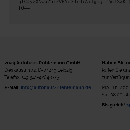
gICJyZXNwb25zZVR5cGUiOiAiIgogICAgfSwKI
fQ==
2024 Autohaus Rühlemann GmbH
Haben Sie n
Dieskaustr. 102, D-04249 Leipzig
Rufen Sie uns
Telefax: +49 341-42640-25
zur Verfügun
E-Mail:
info@autohaus-ruehlemann.de
Mo.- Fr.: 7.0
Sa.: 08.00 Uh
Bis gleich!
+