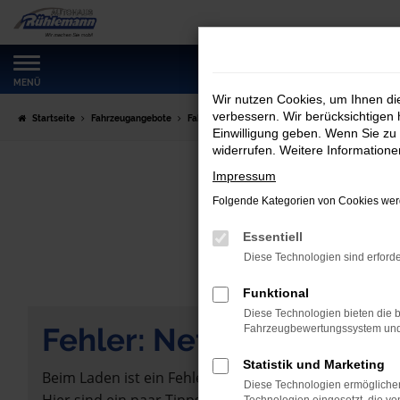
Zum
Hauptinhalt
springen
MENÜ
Wir nutzen Cookies, um Ihnen d
verbessern. Wir berücksichtigen 
Startseite
Fahrzeugangebote
Fahrzeugmarkt
Einwilligung geben. Wenn Sie zu 
widerrufen. Weitere Information
Impressum
Folgende Kategorien von Cookies werd
Essentiell
Diese Technologien sind erforde
Funktional
Diese Technologien bieten die b
Fehler: Network Error
Fahrzeugbewertungssystem und w
Statistik und Marketing
Beim Laden ist ein Fehler aufgetreten.
Diese Technologien ermöglichen