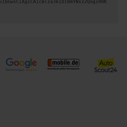
51bGwsCiAgICAicmlza3kiOiBmYWxzZQogIH0K