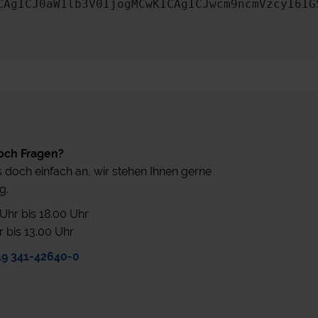
CAgICJ0aW1lb3V0IjogMCwKICAgICJwcm9ncmVzcyI6IG
och Fragen?
 doch einfach an, wir stehen Ihnen gerne
g.
0 Uhr bis 18.00 Uhr
r bis 13.00 Uhr
49 341-42640-0