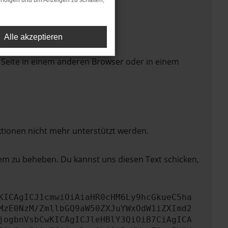
rfolgen und um Anzeigen zu schalten,
Alle akzeptieren
 Seite in einem anderen Browser oder in einem
ktionen nicht mehr unterstützt werden.
lem zu beheben. Du kannst uns diesen Text schicken,
KICAgICJ1cmwiOiAiaHR0cHM6Ly9hcGkueC5ha
MzE0NzM/ZmllbGQ9aW50ZXJuYWxOdW1iZXImd2
jogbnVsbCwKICAgICJleHBlY3QiOiB7CiAgICA