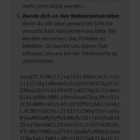
mehr unterstützt werden.
Wende dich an den Webseitenbetreiber.
Wenn du alle oben genannten Schritte
versucht hast, kontaktiere uns bitte. Wir
werden versuchen, das Problem zu
beheben. Du kannst uns diesen Text
schicken, um uns bei der Fehlersuche zu
unterstützen:
ewogICJuYW1lIjogIk5ldHdvcmtFcnJv
ciIsCiAgImNvbmZpZyI6IHsKICAgICJt
ZXRob2QiOiAiR0VUIiwKICAgICJ1cmwi
OiAiaHR0cHM6Ly9hcGkueC5ha3MtcHJv
ZC5hdWRhcmlzLm5ldC92MS9jbGllbnRz
LzE3NjYvd2Vic2l0ZS12ZWhpY2xlcy8y
NjkwNDUwMyUyMzE0NzM/ZmllbGQ9aW50
ZXJuYWxOdW1iZXImd2Vic2l0ZT02NjBl
YTc4MjY4MDcxZTY0YzUwNzEwMDQiLAog
ICAgImhlYWRlcnMiOiB7fSwKICAgICJi