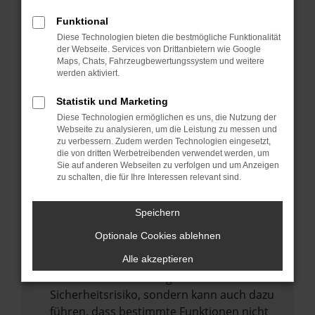
Internetverbindung.
Funktional
Laden andere Webseiten, zum Beispiel
Diese Technologien bieten die bestmögliche Funktionalität
deine Suchmaschine?
der Webseite. Services von Drittanbietern wie Google
Prüfe deine Browsererweiterungen.
Maps, Chats, Fahrzeugbewertungssystem und weitere
werden aktiviert.
Manche Erweiterungen, wie Werbeblocker,
können das Laden bestimmter Seiten
Statistik und Marketing
verhindern. Funktioniert die Seite in einem
Diese Technologien ermöglichen es uns, die Nutzung der
anderen Browser oder in einem privaten
Webseite zu analysieren, um die Leistung zu messen und
zu verbessern. Zudem werden Technologien eingesetzt,
Fenster?
die von dritten Werbetreibenden verwendet werden, um
Sie auf anderen Webseiten zu verfolgen und um Anzeigen
Starte dein Gerät neu.
zu schalten, die für Ihre Interessen relevant sind.
Das kann manchmal helfen,
vorübergehende Probleme zu beheben.
Speichern
Stelle sicher, dass dein Browser und dein
Optionale Cookies ablehnen
Betriebssystem auf dem neuesten Stand
sind.
Alle akzeptieren
Veraltete Software birgt nicht nur ein
Sicherheitsrisiko, sondern kann auch dazu
führen, dass bestimmte Funktionen nicht