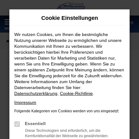
Zum
Hauptinhalt
Cookie Einstellungen
springen
0
MENÜ
Wir nutzen Cookies, um Ihnen die bestmögliche
Nutzung unserer Webseite zu ermöglichen und unsere
Startseite
Fahrzeugangebote
Fahrzeugmarkt
Kommunikation mit Ihnen zu verbessern. Wir
berücksichtigen hierbei Ihre Präferenzen und
verarbeiten Daten für Marketing und Statistiken nur,
wenn Sie uns Ihre Einwilligung geben. Wenn Sie zu
Fahrzeugmarkt
einem späteren Zeitpunkt Ihre Meinung ändern, können
Sie die Einwilligung jederzeit für die Zukunft widerrufen.
Weitere Informationen zum Umfang der
Datenverarbeitung finden Sie hier:
Datenschutzerklärung
,
Cookie-Richtlinie
.
Fehler: Network Error
Impressum
Folgende Kategorien von Cookies werden von uns eingesetzt:
Beim Laden ist ein Fehler aufgetreten.
Hier sind ein paar Tipps, die dir helfen können:
Essentiell
Diese Technologien sind erforderlich, um die
Überprüfe deine Firewall und deine
Kernfunktionalität der Webseite zu gewährleisten.