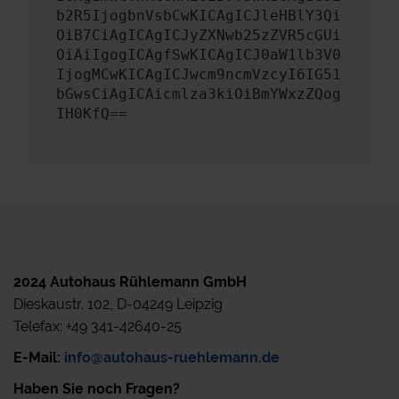
b2R5IjogbnVsbCwKICAgICJleHBlY3Qi
OiB7CiAgICAgICJyZXNwb25zZVR5cGUi
OiAiIgogICAgfSwKICAgICJ0aW1lb3V0
IjogMCwKICAgICJwcm9ncmVzcyI6IG51
bGwsCiAgICAicmlza3kiOiBmYWxzZQog
IH0KfQ==
2024 Autohaus Rühlemann GmbH
Dieskaustr. 102, D-04249 Leipzig
Telefax: +49 341-42640-25
E-Mail:
info@autohaus-ruehlemann.de
Haben Sie noch Fragen?