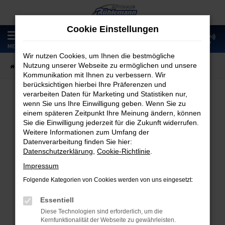
Zum
Hauptinhalt
Cookie Einstellungen
springen
0
MENÜ
Wir nutzen Cookies, um Ihnen die bestmögliche
Nutzung unserer Webseite zu ermöglichen und unsere
Startseite
Fahrzeugangebote
Fahrzeugmarkt
Kommunikation mit Ihnen zu verbessern. Wir
berücksichtigen hierbei Ihre Präferenzen und
verarbeiten Daten für Marketing und Statistiken nur,
wenn Sie uns Ihre Einwilligung geben. Wenn Sie zu
Fahrzeugmarkt
einem späteren Zeitpunkt Ihre Meinung ändern, können
Sie die Einwilligung jederzeit für die Zukunft widerrufen.
Weitere Informationen zum Umfang der
Datenverarbeitung finden Sie hier:
Datenschutzerklärung
,
Cookie-Richtlinie
.
Fehler: Network Error
Impressum
Folgende Kategorien von Cookies werden von uns eingesetzt:
Beim Laden ist ein Fehler aufgetreten.
Hier sind ein paar Tipps, die dir helfen können:
Essentiell
Diese Technologien sind erforderlich, um die
Überprüfe deine Firewall und deine
Kernfunktionalität der Webseite zu gewährleisten.