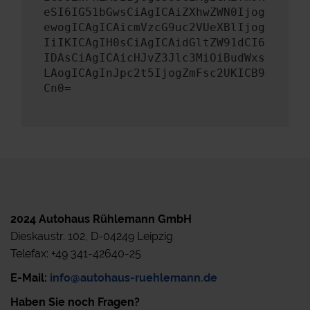
eSI6IG51bGwsCiAgICAiZXhwZWN0Ijog
ewogICAgICAicmVzcG9uc2VUeXBlIjog
IiIKICAgIH0sCiAgICAidGltZW91dCI6
IDAsCiAgICAicHJvZ3Jlc3MiOiBudWxs
LAogICAgInJpc2t5IjogZmFsc2UKICB9
Cn0=
2024 Autohaus Rühlemann GmbH
Dieskaustr. 102, D-04249 Leipzig
Telefax: +49 341-42640-25
E-Mail:
info@autohaus-ruehlemann.de
Haben Sie noch Fragen?