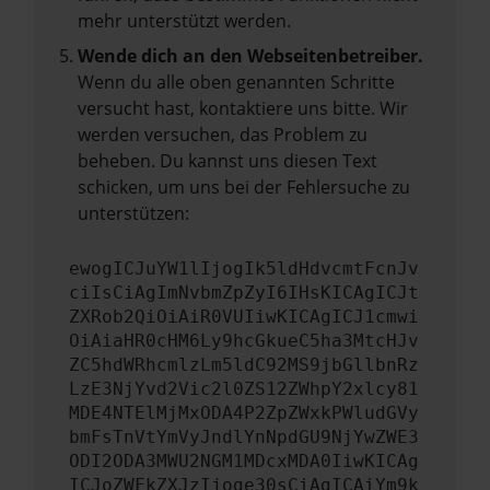
mehr unterstützt werden.
Wende dich an den Webseitenbetreiber.
Wenn du alle oben genannten Schritte
versucht hast, kontaktiere uns bitte. Wir
werden versuchen, das Problem zu
beheben. Du kannst uns diesen Text
schicken, um uns bei der Fehlersuche zu
unterstützen:
ewogICJuYW1lIjogIk5ldHdvcmtFcnJv
ciIsCiAgImNvbmZpZyI6IHsKICAgICJt
ZXRob2QiOiAiR0VUIiwKICAgICJ1cmwi
OiAiaHR0cHM6Ly9hcGkueC5ha3MtcHJv
ZC5hdWRhcmlzLm5ldC92MS9jbGllbnRz
LzE3NjYvd2Vic2l0ZS12ZWhpY2xlcy81
MDE4NTElMjMxODA4P2ZpZWxkPWludGVy
bmFsTnVtYmVyJndlYnNpdGU9NjYwZWE3
ODI2ODA3MWU2NGM1MDcxMDA0IiwKICAg
ICJoZWFkZXJzIjoge30sCiAgICAiYm9k