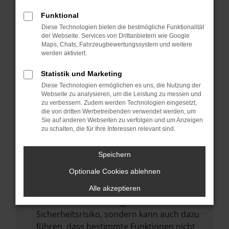
Internetverbindung.
Funktional
Laden andere Webseiten, zum Beispiel
Diese Technologien bieten die bestmögliche Funktionalität
deine Suchmaschine?
der Webseite. Services von Drittanbietern wie Google
Prüfe deine Browsererweiterungen.
Maps, Chats, Fahrzeugbewertungssystem und weitere
werden aktiviert.
Manche Erweiterungen, wie Werbeblocker,
können das Laden bestimmter Seiten
Statistik und Marketing
verhindern. Funktioniert die Seite in einem
Diese Technologien ermöglichen es uns, die Nutzung der
anderen Browser oder in einem privaten
Webseite zu analysieren, um die Leistung zu messen und
zu verbessern. Zudem werden Technologien eingesetzt,
Fenster?
die von dritten Werbetreibenden verwendet werden, um
Sie auf anderen Webseiten zu verfolgen und um Anzeigen
Starte dein Gerät neu.
zu schalten, die für Ihre Interessen relevant sind.
Das kann manchmal helfen,
vorübergehende Probleme zu beheben.
Speichern
Stelle sicher, dass dein Browser und dein
Optionale Cookies ablehnen
Betriebssystem auf dem neuesten Stand
sind.
Alle akzeptieren
Veraltete Software birgt nicht nur ein
Sicherheitsrisiko, sondern kann auch dazu
führen, dass bestimmte Funktionen nicht