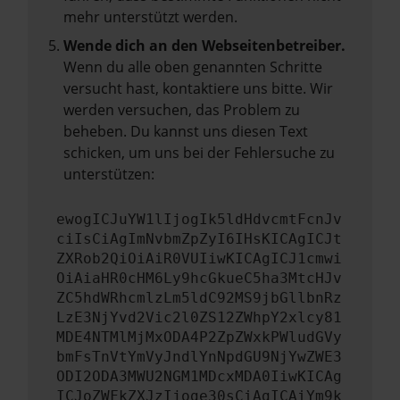
mehr unterstützt werden.
Wende dich an den Webseitenbetreiber.
Wenn du alle oben genannten Schritte
versucht hast, kontaktiere uns bitte. Wir
werden versuchen, das Problem zu
beheben. Du kannst uns diesen Text
schicken, um uns bei der Fehlersuche zu
unterstützen:
ewogICJuYW1lIjogIk5ldHdvcmtFcnJv
ciIsCiAgImNvbmZpZyI6IHsKICAgICJt
ZXRob2QiOiAiR0VUIiwKICAgICJ1cmwi
OiAiaHR0cHM6Ly9hcGkueC5ha3MtcHJv
ZC5hdWRhcmlzLm5ldC92MS9jbGllbnRz
LzE3NjYvd2Vic2l0ZS12ZWhpY2xlcy81
MDE4NTMlMjMxODA4P2ZpZWxkPWludGVy
bmFsTnVtYmVyJndlYnNpdGU9NjYwZWE3
ODI2ODA3MWU2NGM1MDcxMDA0IiwKICAg
ICJoZWFkZXJzIjoge30sCiAgICAiYm9k