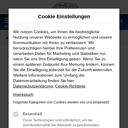
Zum
Hauptinhalt
Cookie Einstellungen
springen
0
MENÜ
Wir nutzen Cookies, um Ihnen die bestmögliche
Nutzung unserer Webseite zu ermöglichen und unsere
Startseite
Fahrzeugangebote
Fahrzeugmarkt
Kommunikation mit Ihnen zu verbessern. Wir
berücksichtigen hierbei Ihre Präferenzen und
verarbeiten Daten für Marketing und Statistiken nur,
wenn Sie uns Ihre Einwilligung geben. Wenn Sie zu
Fahrzeugmarkt
einem späteren Zeitpunkt Ihre Meinung ändern, können
Sie die Einwilligung jederzeit für die Zukunft widerrufen.
Weitere Informationen zum Umfang der
Datenverarbeitung finden Sie hier:
Datenschutzerklärung
,
Cookie-Richtlinie
.
Fehler: Network Error
Impressum
Folgende Kategorien von Cookies werden von uns eingesetzt:
Beim Laden ist ein Fehler aufgetreten.
Hier sind ein paar Tipps, die dir helfen können:
Essentiell
Diese Technologien sind erforderlich, um die
Überprüfe deine Firewall und deine
Kernfunktionalität der Webseite zu gewährleisten.