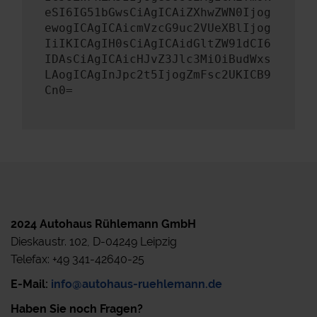
eSI6IG51bGwsCiAgICAiZXhwZWN0Ijog
ewogICAgICAicmVzcG9uc2VUeXBlIjog
IiIKICAgIH0sCiAgICAidGltZW91dCI6
IDAsCiAgICAicHJvZ3Jlc3MiOiBudWxs
LAogICAgInJpc2t5IjogZmFsc2UKICB9
Cn0=
2024 Autohaus Rühlemann GmbH
Dieskaustr. 102, D-04249 Leipzig
Telefax: +49 341-42640-25
E-Mail:
info@autohaus-ruehlemann.de
Haben Sie noch Fragen?