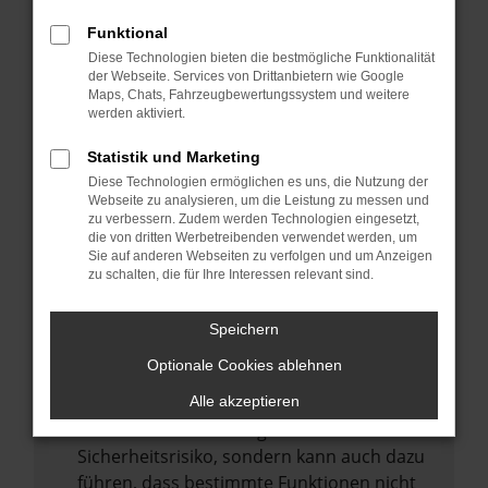
Internetverbindung.
Funktional
Laden andere Webseiten, zum Beispiel
Diese Technologien bieten die bestmögliche Funktionalität
deine Suchmaschine?
der Webseite. Services von Drittanbietern wie Google
Prüfe deine Browsererweiterungen.
Maps, Chats, Fahrzeugbewertungssystem und weitere
werden aktiviert.
Manche Erweiterungen, wie Werbeblocker,
können das Laden bestimmter Seiten
Statistik und Marketing
verhindern. Funktioniert die Seite in einem
Diese Technologien ermöglichen es uns, die Nutzung der
anderen Browser oder in einem privaten
Webseite zu analysieren, um die Leistung zu messen und
zu verbessern. Zudem werden Technologien eingesetzt,
Fenster?
die von dritten Werbetreibenden verwendet werden, um
Sie auf anderen Webseiten zu verfolgen und um Anzeigen
Starte dein Gerät neu.
zu schalten, die für Ihre Interessen relevant sind.
Das kann manchmal helfen,
vorübergehende Probleme zu beheben.
Speichern
Stelle sicher, dass dein Browser und dein
Optionale Cookies ablehnen
Betriebssystem auf dem neuesten Stand
sind.
Alle akzeptieren
Veraltete Software birgt nicht nur ein
Sicherheitsrisiko, sondern kann auch dazu
führen, dass bestimmte Funktionen nicht