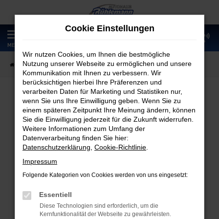
Zum
Hauptinhalt
Cookie Einstellungen
springen
0
MENÜ
Wir nutzen Cookies, um Ihnen die bestmögliche
Nutzung unserer Webseite zu ermöglichen und unsere
Startseite
Fahrzeugangebote
Fahrzeugmarkt
Kommunikation mit Ihnen zu verbessern. Wir
berücksichtigen hierbei Ihre Präferenzen und
verarbeiten Daten für Marketing und Statistiken nur,
wenn Sie uns Ihre Einwilligung geben. Wenn Sie zu
Fahrzeugmarkt
einem späteren Zeitpunkt Ihre Meinung ändern, können
Sie die Einwilligung jederzeit für die Zukunft widerrufen.
Weitere Informationen zum Umfang der
Datenverarbeitung finden Sie hier:
Datenschutzerklärung
,
Cookie-Richtlinie
.
Fehler: Network Error
Impressum
Folgende Kategorien von Cookies werden von uns eingesetzt:
Beim Laden ist ein Fehler aufgetreten.
Hier sind ein paar Tipps, die dir helfen können:
Essentiell
Diese Technologien sind erforderlich, um die
Überprüfe deine Firewall und deine
Kernfunktionalität der Webseite zu gewährleisten.