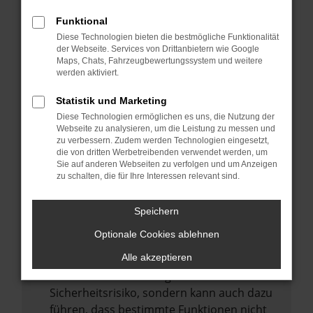
Internetverbindung.
Funktional
Laden andere Webseiten, zum Beispiel
Diese Technologien bieten die bestmögliche Funktionalität
deine Suchmaschine?
der Webseite. Services von Drittanbietern wie Google
Prüfe deine Browsererweiterungen.
Maps, Chats, Fahrzeugbewertungssystem und weitere
werden aktiviert.
Manche Erweiterungen, wie Werbeblocker,
können das Laden bestimmter Seiten
Statistik und Marketing
verhindern. Funktioniert die Seite in einem
Diese Technologien ermöglichen es uns, die Nutzung der
anderen Browser oder in einem privaten
Webseite zu analysieren, um die Leistung zu messen und
zu verbessern. Zudem werden Technologien eingesetzt,
Fenster?
die von dritten Werbetreibenden verwendet werden, um
Sie auf anderen Webseiten zu verfolgen und um Anzeigen
Starte dein Gerät neu.
zu schalten, die für Ihre Interessen relevant sind.
Das kann manchmal helfen,
vorübergehende Probleme zu beheben.
Speichern
Stelle sicher, dass dein Browser und dein
Optionale Cookies ablehnen
Betriebssystem auf dem neuesten Stand
sind.
Alle akzeptieren
Veraltete Software birgt nicht nur ein
Sicherheitsrisiko, sondern kann auch dazu
führen, dass bestimmte Funktionen nicht