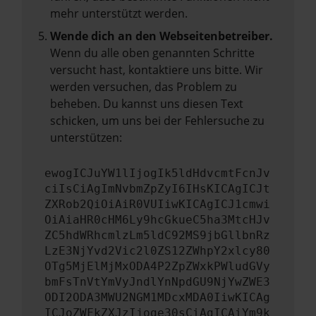
mehr unterstützt werden.
Wende dich an den Webseitenbetreiber.
Wenn du alle oben genannten Schritte
versucht hast, kontaktiere uns bitte. Wir
werden versuchen, das Problem zu
beheben. Du kannst uns diesen Text
schicken, um uns bei der Fehlersuche zu
unterstützen:
ewogICJuYW1lIjogIk5ldHdvcmtFcnJv
ciIsCiAgImNvbmZpZyI6IHsKICAgICJt
ZXRob2QiOiAiR0VUIiwKICAgICJ1cmwi
OiAiaHR0cHM6Ly9hcGkueC5ha3MtcHJv
ZC5hdWRhcmlzLm5ldC92MS9jbGllbnRz
LzE3NjYvd2Vic2l0ZS12ZWhpY2xlcy80
OTg5MjElMjMxODA4P2ZpZWxkPWludGVy
bmFsTnVtYmVyJndlYnNpdGU9NjYwZWE3
ODI2ODA3MWU2NGM1MDcxMDA0IiwKICAg
ICJoZWFkZXJzIjoge30sCiAgICAiYm9k