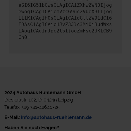
eSI6IG51bGwsCiAgICAiZXhwZWN0Ijog
ewogICAgICAicmVzcG9uc2VUeXBlIjog
IiIKICAgIH0sCiAgICAidGltZW91dCI6
IDAsCiAgICAicHJvZ3Jlc3MiOiBudWxs
LAogICAgInJpc2t5IjogZmFsc2UKICB9
Cn0=
2024 Autohaus Rühlemann GmbH
Dieskaustr. 102, D-04249 Leipzig
Telefax: +49 341-42640-25
E-Mail:
info@autohaus-ruehlemann.de
Haben Sie noch Fragen?