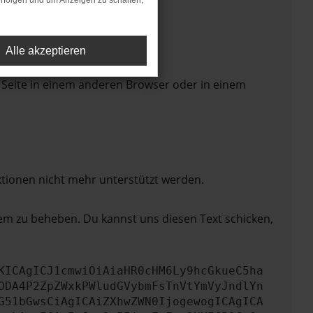
rfolgen und um Anzeigen zu schalten,
Alle akzeptieren
 Seite in einem anderen Browser oder in einem
ktionen nicht mehr unterstützt werden.
lem zu beheben. Du kannst uns diesen Text schicken,
KICAgICJ1cmwiOiAiaHR0cHM6Ly9hcGkueC5ha
ODA4P2ZpZWxkPWludGVybmFsTnVtYmVyJndlYn
G51bGwsCiAgICAiZXhwZWN0IjogewogICAgICA