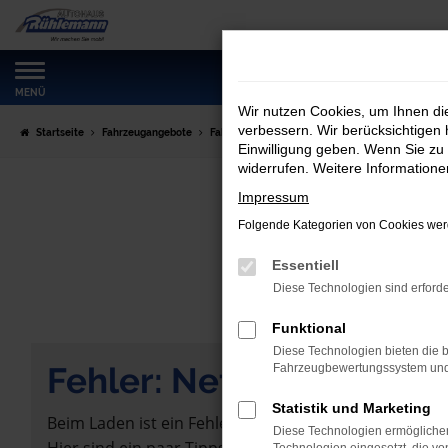
Zum
Hauptinhalt
springen
MENÜ
Wir nutzen Cookies, um Ihnen d
verbessern. Wir berücksichtigen 
Startseite
Fahrzeugangebote
Fahrzeugmarkt
Einwilligung geben. Wenn Sie zu 
widerrufen. Weitere Information
Impressum
Folgende Kategorien von Cookies werd
Essentiell
Diese Technologien sind erforde
Funktional
Diese Technologien bieten die b
Fehler: Network Error
Fahrzeugbewertungssystem und w
Statistik und Marketing
Beim Laden ist ein Fehler aufgetreten.
Diese Technologien ermöglichen