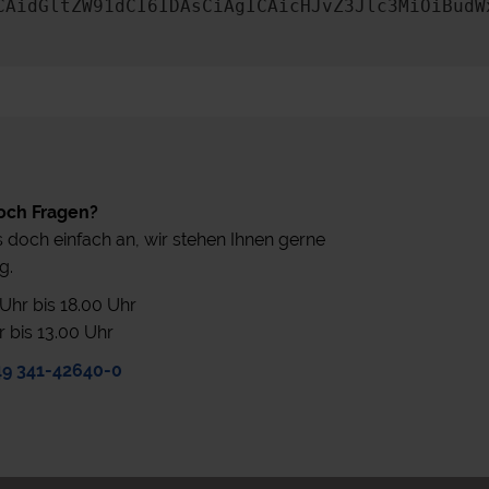
CAidGltZW91dCI6IDAsCiAgICAicHJvZ3Jlc3MiOiBudW
och Fragen?
 doch einfach an, wir stehen Ihnen gerne
g.
0 Uhr bis 18.00 Uhr
r bis 13.00 Uhr
49 341-42640-0