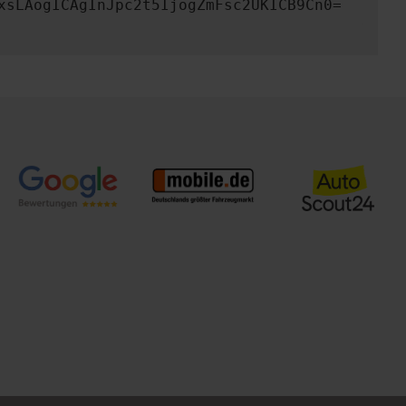
xsLAogICAgInJpc2t5IjogZmFsc2UKICB9Cn0=