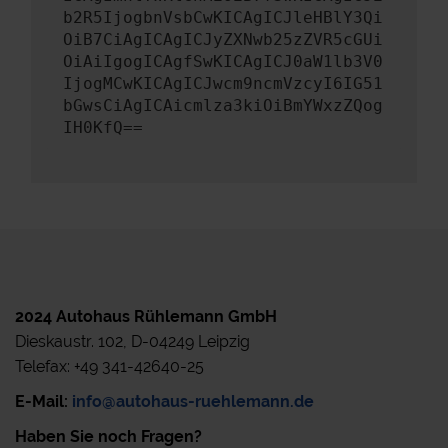
b2R5IjogbnVsbCwKICAgICJleHBlY3Qi
OiB7CiAgICAgICJyZXNwb25zZVR5cGUi
OiAiIgogICAgfSwKICAgICJ0aW1lb3V0
IjogMCwKICAgICJwcm9ncmVzcyI6IG51
bGwsCiAgICAicmlza3kiOiBmYWxzZQog
IH0KfQ==
2024 Autohaus Rühlemann GmbH
Dieskaustr. 102, D-04249 Leipzig
Telefax: +49 341-42640-25
E-Mail:
info@autohaus-ruehlemann.de
Haben Sie noch Fragen?