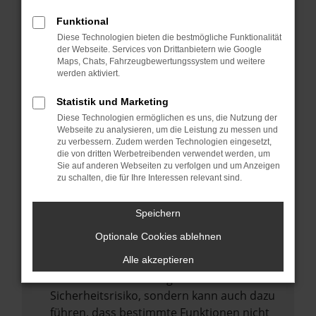
Internetverbindung.
Funktional
Laden andere Webseiten, zum Beispiel
Diese Technologien bieten die bestmögliche Funktionalität
deine Suchmaschine?
der Webseite. Services von Drittanbietern wie Google
Prüfe deine Browsererweiterungen.
Maps, Chats, Fahrzeugbewertungssystem und weitere
werden aktiviert.
Manche Erweiterungen, wie Werbeblocker,
können das Laden bestimmter Seiten
Statistik und Marketing
verhindern. Funktioniert die Seite in einem
Diese Technologien ermöglichen es uns, die Nutzung der
anderen Browser oder in einem privaten
Webseite zu analysieren, um die Leistung zu messen und
zu verbessern. Zudem werden Technologien eingesetzt,
Fenster?
die von dritten Werbetreibenden verwendet werden, um
Sie auf anderen Webseiten zu verfolgen und um Anzeigen
Starte dein Gerät neu.
zu schalten, die für Ihre Interessen relevant sind.
Das kann manchmal helfen,
vorübergehende Probleme zu beheben.
Speichern
Stelle sicher, dass dein Browser und dein
Optionale Cookies ablehnen
Betriebssystem auf dem neuesten Stand
sind.
Alle akzeptieren
Veraltete Software birgt nicht nur ein
Sicherheitsrisiko, sondern kann auch dazu
führen, dass bestimmte Funktionen nicht