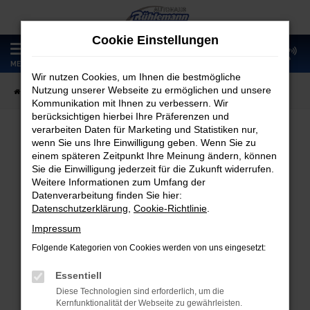
Zum
Hauptinhalt
Cookie Einstellungen
springen
0
MENÜ
Wir nutzen Cookies, um Ihnen die bestmögliche
Nutzung unserer Webseite zu ermöglichen und unsere
Startseite
Fahrzeugangebote
Fahrzeugmarkt
Kommunikation mit Ihnen zu verbessern. Wir
berücksichtigen hierbei Ihre Präferenzen und
verarbeiten Daten für Marketing und Statistiken nur,
wenn Sie uns Ihre Einwilligung geben. Wenn Sie zu
Fahrzeugmarkt
einem späteren Zeitpunkt Ihre Meinung ändern, können
Sie die Einwilligung jederzeit für die Zukunft widerrufen.
Weitere Informationen zum Umfang der
Datenverarbeitung finden Sie hier:
Datenschutzerklärung
,
Cookie-Richtlinie
.
Fehler: Network Error
Impressum
Folgende Kategorien von Cookies werden von uns eingesetzt:
Beim Laden ist ein Fehler aufgetreten.
Hier sind ein paar Tipps, die dir helfen können:
Essentiell
Diese Technologien sind erforderlich, um die
Überprüfe deine Firewall und deine
Kernfunktionalität der Webseite zu gewährleisten.