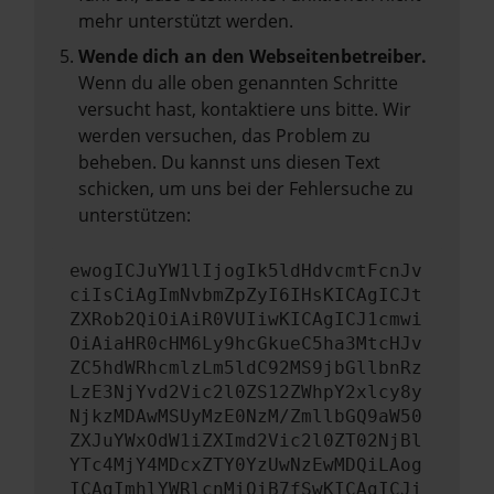
mehr unterstützt werden.
Wende dich an den Webseitenbetreiber.
Wenn du alle oben genannten Schritte
versucht hast, kontaktiere uns bitte. Wir
werden versuchen, das Problem zu
beheben. Du kannst uns diesen Text
schicken, um uns bei der Fehlersuche zu
unterstützen:
ewogICJuYW1lIjogIk5ldHdvcmtFcnJv
ciIsCiAgImNvbmZpZyI6IHsKICAgICJt
ZXRob2QiOiAiR0VUIiwKICAgICJ1cmwi
OiAiaHR0cHM6Ly9hcGkueC5ha3MtcHJv
ZC5hdWRhcmlzLm5ldC92MS9jbGllbnRz
LzE3NjYvd2Vic2l0ZS12ZWhpY2xlcy8y
NjkzMDAwMSUyMzE0NzM/ZmllbGQ9aW50
ZXJuYWxOdW1iZXImd2Vic2l0ZT02NjBl
YTc4MjY4MDcxZTY0YzUwNzEwMDQiLAog
ICAgImhlYWRlcnMiOiB7fSwKICAgICJi