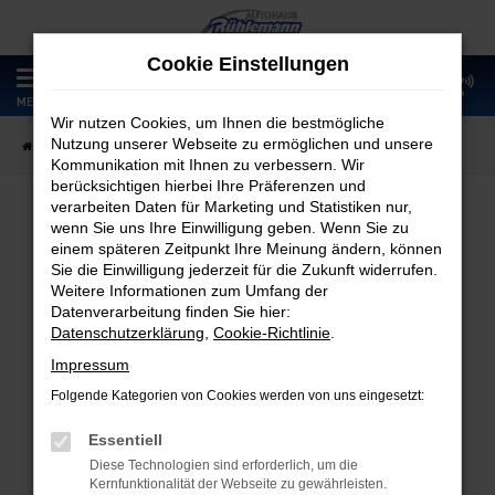
Zum
Hauptinhalt
Cookie Einstellungen
springen
0
MENÜ
Wir nutzen Cookies, um Ihnen die bestmögliche
Nutzung unserer Webseite zu ermöglichen und unsere
Startseite
Fahrzeugangebote
Fahrzeugmarkt
Kommunikation mit Ihnen zu verbessern. Wir
berücksichtigen hierbei Ihre Präferenzen und
verarbeiten Daten für Marketing und Statistiken nur,
wenn Sie uns Ihre Einwilligung geben. Wenn Sie zu
Fahrzeugmarkt
einem späteren Zeitpunkt Ihre Meinung ändern, können
Sie die Einwilligung jederzeit für die Zukunft widerrufen.
Weitere Informationen zum Umfang der
Datenverarbeitung finden Sie hier:
Datenschutzerklärung
,
Cookie-Richtlinie
.
Fehler: Network Error
Impressum
Folgende Kategorien von Cookies werden von uns eingesetzt:
Beim Laden ist ein Fehler aufgetreten.
Hier sind ein paar Tipps, die dir helfen können:
Essentiell
Diese Technologien sind erforderlich, um die
Überprüfe deine Firewall und deine
Kernfunktionalität der Webseite zu gewährleisten.