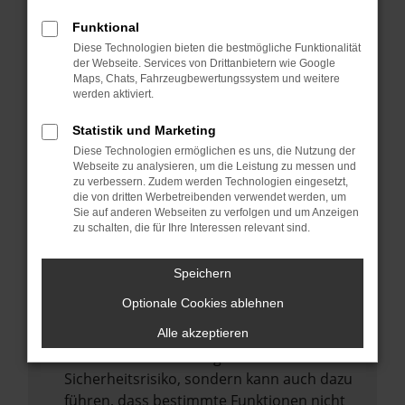
Internetverbindung.
Funktional
Laden andere Webseiten, zum Beispiel
Diese Technologien bieten die bestmögliche Funktionalität
deine Suchmaschine?
der Webseite. Services von Drittanbietern wie Google
Prüfe deine Browsererweiterungen.
Maps, Chats, Fahrzeugbewertungssystem und weitere
werden aktiviert.
Manche Erweiterungen, wie Werbeblocker,
können das Laden bestimmter Seiten
Statistik und Marketing
verhindern. Funktioniert die Seite in einem
Diese Technologien ermöglichen es uns, die Nutzung der
anderen Browser oder in einem privaten
Webseite zu analysieren, um die Leistung zu messen und
zu verbessern. Zudem werden Technologien eingesetzt,
Fenster?
die von dritten Werbetreibenden verwendet werden, um
Sie auf anderen Webseiten zu verfolgen und um Anzeigen
Starte dein Gerät neu.
zu schalten, die für Ihre Interessen relevant sind.
Das kann manchmal helfen,
vorübergehende Probleme zu beheben.
Speichern
Stelle sicher, dass dein Browser und dein
Optionale Cookies ablehnen
Betriebssystem auf dem neuesten Stand
sind.
Alle akzeptieren
Veraltete Software birgt nicht nur ein
Sicherheitsrisiko, sondern kann auch dazu
führen, dass bestimmte Funktionen nicht