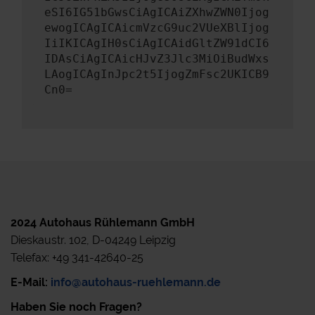
eSI6IG51bGwsCiAgICAiZXhwZWN0Ijog
ewogICAgICAicmVzcG9uc2VUeXBlIjog
IiIKICAgIH0sCiAgICAidGltZW91dCI6
IDAsCiAgICAicHJvZ3Jlc3MiOiBudWxs
LAogICAgInJpc2t5IjogZmFsc2UKICB9
Cn0=
2024 Autohaus Rühlemann GmbH
Dieskaustr. 102, D-04249 Leipzig
Telefax: +49 341-42640-25
E-Mail:
info@autohaus-ruehlemann.de
Haben Sie noch Fragen?