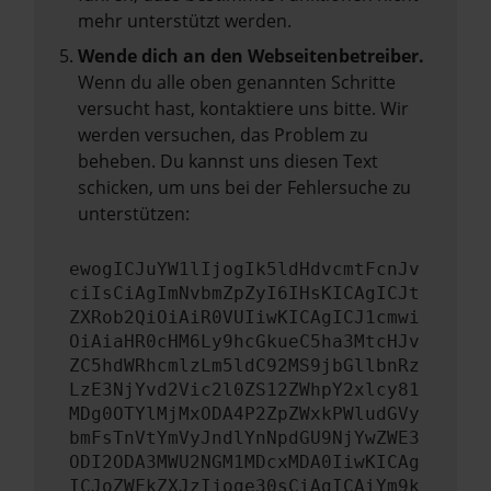
mehr unterstützt werden.
Wende dich an den Webseitenbetreiber.
Wenn du alle oben genannten Schritte
versucht hast, kontaktiere uns bitte. Wir
werden versuchen, das Problem zu
beheben. Du kannst uns diesen Text
schicken, um uns bei der Fehlersuche zu
unterstützen:
ewogICJuYW1lIjogIk5ldHdvcmtFcnJv
ciIsCiAgImNvbmZpZyI6IHsKICAgICJt
ZXRob2QiOiAiR0VUIiwKICAgICJ1cmwi
OiAiaHR0cHM6Ly9hcGkueC5ha3MtcHJv
ZC5hdWRhcmlzLm5ldC92MS9jbGllbnRz
LzE3NjYvd2Vic2l0ZS12ZWhpY2xlcy81
MDg0OTYlMjMxODA4P2ZpZWxkPWludGVy
bmFsTnVtYmVyJndlYnNpdGU9NjYwZWE3
ODI2ODA3MWU2NGM1MDcxMDA0IiwKICAg
ICJoZWFkZXJzIjoge30sCiAgICAiYm9k