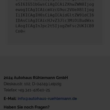
eSI6IG51bGwsCiAgICAiZXhwZWN0Ijog
ewogICAgICAicmVzcG9uc2VUeXBlIjog
IiIKICAgIH0sCiAgICAidGltZW91dCI6
IDAsCiAgICAicHJvZ3Jlc3MiOiBudWxs
LAogICAgInJpc2t5IjogZmFsc2UKICB9
Cn0=
2024 Autohaus Rühlemann GmbH
Dieskaustr. 102, D-04249 Leipzig
Telefax: +49 341-42640-25
E-Mail:
info@autohaus-ruehlemann.de
Haben Sie noch Fragen?