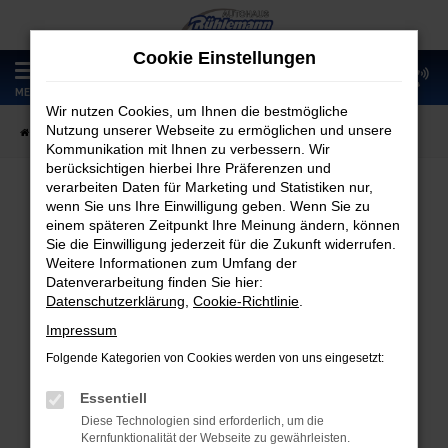
Zum
Hauptinhalt
Cookie Einstellungen
springen
0
MENÜ
Wir nutzen Cookies, um Ihnen die bestmögliche
Nutzung unserer Webseite zu ermöglichen und unsere
Startseite
Fahrzeugangebote
Fahrzeugmarkt
Kommunikation mit Ihnen zu verbessern. Wir
berücksichtigen hierbei Ihre Präferenzen und
verarbeiten Daten für Marketing und Statistiken nur,
wenn Sie uns Ihre Einwilligung geben. Wenn Sie zu
Fahrzeugmarkt
einem späteren Zeitpunkt Ihre Meinung ändern, können
Sie die Einwilligung jederzeit für die Zukunft widerrufen.
Weitere Informationen zum Umfang der
Datenverarbeitung finden Sie hier:
Datenschutzerklärung
,
Cookie-Richtlinie
.
Fehler: Network Error
Impressum
Folgende Kategorien von Cookies werden von uns eingesetzt:
Beim Laden ist ein Fehler aufgetreten.
Hier sind ein paar Tipps, die dir helfen können:
Essentiell
Diese Technologien sind erforderlich, um die
Überprüfe deine Firewall und deine
Kernfunktionalität der Webseite zu gewährleisten.