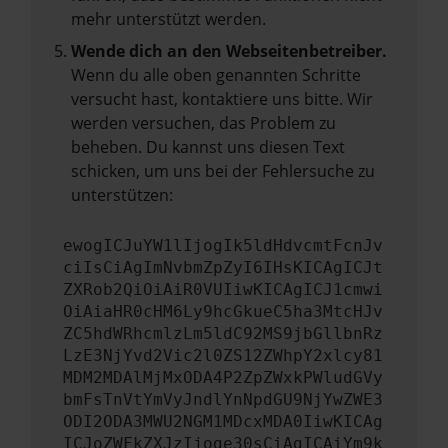
mehr unterstützt werden.
Wende dich an den Webseitenbetreiber.
Wenn du alle oben genannten Schritte
versucht hast, kontaktiere uns bitte. Wir
werden versuchen, das Problem zu
beheben. Du kannst uns diesen Text
schicken, um uns bei der Fehlersuche zu
unterstützen:
ewogICJuYW1lIjogIk5ldHdvcmtFcnJv
ciIsCiAgImNvbmZpZyI6IHsKICAgICJt
ZXRob2QiOiAiR0VUIiwKICAgICJ1cmwi
OiAiaHR0cHM6Ly9hcGkueC5ha3MtcHJv
ZC5hdWRhcmlzLm5ldC92MS9jbGllbnRz
LzE3NjYvd2Vic2l0ZS12ZWhpY2xlcy81
MDM2MDAlMjMxODA4P2ZpZWxkPWludGVy
bmFsTnVtYmVyJndlYnNpdGU9NjYwZWE3
ODI2ODA3MWU2NGM1MDcxMDA0IiwKICAg
ICJoZWFkZXJzIjoge30sCiAgICAiYm9k