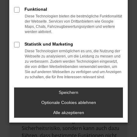
Internetverbindung.
Funktional
Laden andere Webseiten, zum Beispiel
Diese Technologien bieten die bestmögliche Funktionalität
deine Suchmaschine?
der Webseite. Services von Drittanbietern wie Google
Prüfe deine Browsererweiterungen.
Maps, Chats, Fahrzeugbewertungssystem und weitere
werden aktiviert.
Manche Erweiterungen, wie Werbeblocker,
können das Laden bestimmter Seiten
Statistik und Marketing
verhindern. Funktioniert die Seite in einem
Diese Technologien ermöglichen es uns, die Nutzung der
anderen Browser oder in einem privaten
Webseite zu analysieren, um die Leistung zu messen und
zu verbessern. Zudem werden Technologien eingesetzt,
Fenster?
die von dritten Werbetreibenden verwendet werden, um
Sie auf anderen Webseiten zu verfolgen und um Anzeigen
Starte dein Gerät neu.
zu schalten, die für Ihre Interessen relevant sind.
Das kann manchmal helfen,
vorübergehende Probleme zu beheben.
Speichern
Stelle sicher, dass dein Browser und dein
Optionale Cookies ablehnen
Betriebssystem auf dem neuesten Stand
sind.
Alle akzeptieren
Veraltete Software birgt nicht nur ein
Sicherheitsrisiko, sondern kann auch dazu
führen, dass bestimmte Funktionen nicht