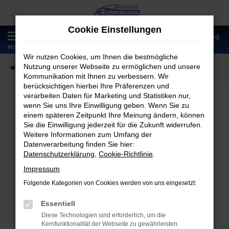
Zum
Hauptinhalt
Cookie Einstellungen
springen
0
MENÜ
Wir nutzen Cookies, um Ihnen die bestmögliche
Nutzung unserer Webseite zu ermöglichen und unsere
Startseite
Fahrzeugangebote
Fahrzeugmarkt
Kommunikation mit Ihnen zu verbessern. Wir
berücksichtigen hierbei Ihre Präferenzen und
verarbeiten Daten für Marketing und Statistiken nur,
wenn Sie uns Ihre Einwilligung geben. Wenn Sie zu
Fahrzeugmarkt
einem späteren Zeitpunkt Ihre Meinung ändern, können
Sie die Einwilligung jederzeit für die Zukunft widerrufen.
Weitere Informationen zum Umfang der
Datenverarbeitung finden Sie hier:
Datenschutzerklärung
,
Cookie-Richtlinie
.
Fehler: Network Error
Impressum
Folgende Kategorien von Cookies werden von uns eingesetzt:
Beim Laden ist ein Fehler aufgetreten.
Hier sind ein paar Tipps, die dir helfen können:
Essentiell
Diese Technologien sind erforderlich, um die
Überprüfe deine Firewall und deine
Kernfunktionalität der Webseite zu gewährleisten.