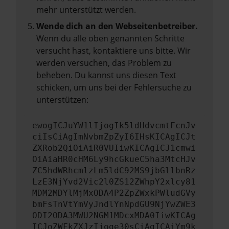
mehr unterstützt werden.
Wende dich an den Webseitenbetreiber.
Wenn du alle oben genannten Schritte
versucht hast, kontaktiere uns bitte. Wir
werden versuchen, das Problem zu
beheben. Du kannst uns diesen Text
schicken, um uns bei der Fehlersuche zu
unterstützen:
ewogICJuYW1lIjogIk5ldHdvcmtFcnJv
ciIsCiAgImNvbmZpZyI6IHsKICAgICJt
ZXRob2QiOiAiR0VUIiwKICAgICJ1cmwi
OiAiaHR0cHM6Ly9hcGkueC5ha3MtcHJv
ZC5hdWRhcmlzLm5ldC92MS9jbGllbnRz
LzE3NjYvd2Vic2l0ZS12ZWhpY2xlcy81
MDM2MDYlMjMxODA4P2ZpZWxkPWludGVy
bmFsTnVtYmVyJndlYnNpdGU9NjYwZWE3
ODI2ODA3MWU2NGM1MDcxMDA0IiwKICAg
ICJoZWFkZXJzIjoge30sCiAgICAiYm9k