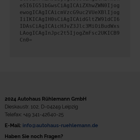
eSI6IG51bGwsCiAgICAiZXhwZWN0Ijog
ewogICAgICAicmVzcG9uc2VUeXBlIjog
IiIKICAgIH0sCiAgICAidGltZW91dCI6
IDAsCiAgICAicHJvZ3Jlc3MiOiBudWxs
LAogICAgInJpc2t5IjogZmFsc2UKICB9
Cn0=
2024 Autohaus Rühlemann GmbH
Dieskaustr. 102, D-04249 Leipzig
Telefax: +49 341-42640-25
E-Mail:
info@autohaus-ruehlemann.de
Haben Sie noch Fragen?