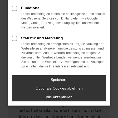
Internetverbindung.
Funktional
Laden andere Webseiten, zum Beispiel
Diese Technologien bieten die bestmögliche Funktionalität
deine Suchmaschine?
der Webseite. Services von Drittanbietern wie Google
Prüfe deine Browsererweiterungen.
Maps, Chats, Fahrzeugbewertungssystem und weitere
werden aktiviert.
Manche Erweiterungen, wie Werbeblocker,
können das Laden bestimmter Seiten
Statistik und Marketing
verhindern. Funktioniert die Seite in einem
Diese Technologien ermöglichen es uns, die Nutzung der
anderen Browser oder in einem privaten
Webseite zu analysieren, um die Leistung zu messen und
zu verbessern. Zudem werden Technologien eingesetzt,
Fenster?
die von dritten Werbetreibenden verwendet werden, um
Sie auf anderen Webseiten zu verfolgen und um Anzeigen
Starte dein Gerät neu.
zu schalten, die für Ihre Interessen relevant sind.
Das kann manchmal helfen,
vorübergehende Probleme zu beheben.
Speichern
Stelle sicher, dass dein Browser und dein
Optionale Cookies ablehnen
Betriebssystem auf dem neuesten Stand
sind.
Alle akzeptieren
Veraltete Software birgt nicht nur ein
Sicherheitsrisiko, sondern kann auch dazu
führen, dass bestimmte Funktionen nicht