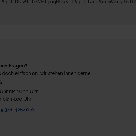
CAgICJ0aW1lb3V0IjogMCwKICAgICJwcm9ncmVzcyI6IG
och Fragen?
 doch einfach an, wir stehen Ihnen gerne
g.
0 Uhr bis 18.00 Uhr
r bis 13.00 Uhr
49 341-42640-0