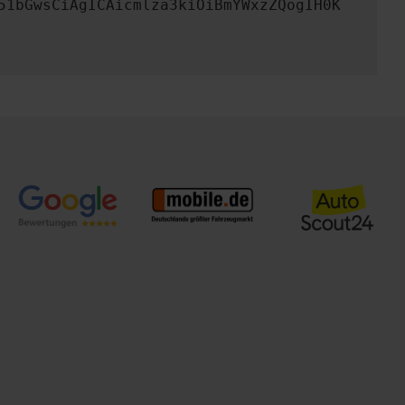
51bGwsCiAgICAicmlza3kiOiBmYWxzZQogIH0K