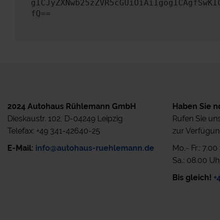
gICJyZXNwb25zZVR5cGUiOiAiIgogICAgfSwKI
fQ==
2024 Autohaus Rühlemann GmbH
Haben Sie n
Dieskaustr. 102, D-04249 Leipzig
Rufen Sie uns
Telefax: +49 341-42640-25
zur Verfügun
E-Mail:
info@autohaus-ruehlemann.de
Mo.- Fr.: 7.0
Sa.: 08.00 Uh
Bis gleich!
+