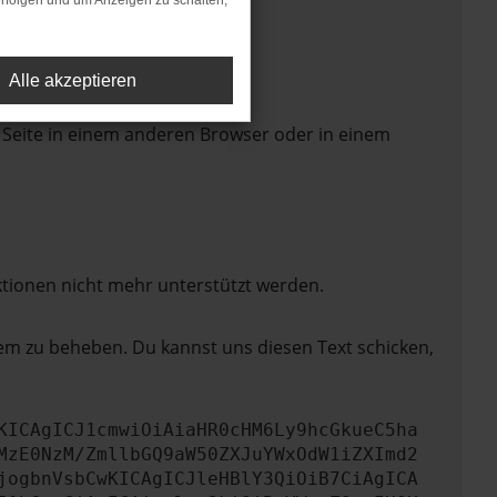
rfolgen und um Anzeigen zu schalten,
Alle akzeptieren
 Seite in einem anderen Browser oder in einem
ktionen nicht mehr unterstützt werden.
lem zu beheben. Du kannst uns diesen Text schicken,
KICAgICJ1cmwiOiAiaHR0cHM6Ly9hcGkueC5ha
MzE0NzM/ZmllbGQ9aW50ZXJuYWxOdW1iZXImd2
jogbnVsbCwKICAgICJleHBlY3QiOiB7CiAgICA