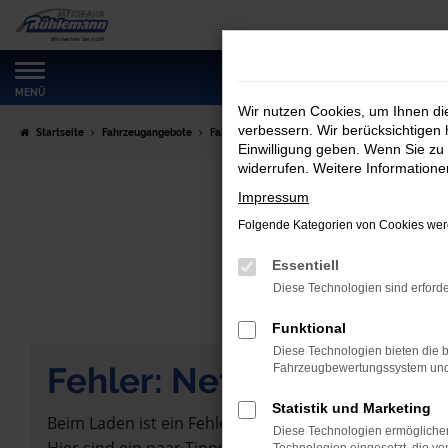
Zum
Hauptinhalt
springen
MENÜ
Wir nutzen Cookies, um Ihnen d
verbessern. Wir berücksichtigen 
Startseite
Fahrzeugangebote
Fahrzeugmarkt
Einwilligung geben. Wenn Sie zu 
widerrufen. Weitere Information
Impressum
Folgende Kategorien von Cookies werd
Essentiell
Diese Technologien sind erforde
Funktional
Diese Technologien bieten die b
Fehler: Network Error
Fahrzeugbewertungssystem und w
Statistik und Marketing
Beim Laden ist ein Fehler aufgetreten.
Diese Technologien ermöglichen