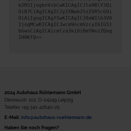
b2R5IjogbnVsbCwKICAgICJleHBlY3Qi
OiB7CiAgICAgICJyZXNwb25zZVR5cGUi
OiAiIgogICAgfSwKICAgICJ0aW1lb3V0
IjogMCwKICAgICJwcm9ncmVzcyI6IG51
bGwsCiAgICAicmlza3kiOiBmYWxzZQog
IH0KfQ==
2024 Autohaus Rühlemann GmbH
Dieskaustr. 102, D-04249 Leipzig
Telefax: +49 341-42640-25
E-Mail:
info@autohaus-ruehlemann.de
Haben Sie noch Fragen?