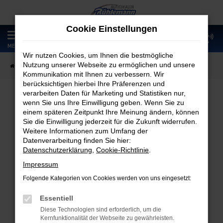
Zum
Hauptinhalt
Cookie Einstellungen
springen
0
MENÜ
Wir nutzen Cookies, um Ihnen die bestmögliche
Nutzung unserer Webseite zu ermöglichen und unsere
Startseite
Fahrzeugangebote
Fahrzeugmarkt
Kommunikation mit Ihnen zu verbessern. Wir
berücksichtigen hierbei Ihre Präferenzen und
verarbeiten Daten für Marketing und Statistiken nur,
wenn Sie uns Ihre Einwilligung geben. Wenn Sie zu
Fahrzeugmarkt
einem späteren Zeitpunkt Ihre Meinung ändern, können
Sie die Einwilligung jederzeit für die Zukunft widerrufen.
Weitere Informationen zum Umfang der
Datenverarbeitung finden Sie hier:
Datenschutzerklärung
,
Cookie-Richtlinie
.
Fehler: Network Error
Impressum
Folgende Kategorien von Cookies werden von uns eingesetzt:
Beim Laden ist ein Fehler aufgetreten.
Hier sind ein paar Tipps, die dir helfen können:
Essentiell
Diese Technologien sind erforderlich, um die
Überprüfe deine Firewall und deine
Kernfunktionalität der Webseite zu gewährleisten.