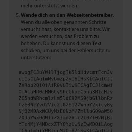
mehr unterstützt werden.
Wende dich an den Webseitenbetreiber.
Wenn du alle oben genannten Schritte
versucht hast, kontaktiere uns bitte. Wir
werden versuchen, das Problem zu
beheben. Du kannst uns diesen Text
schicken, um uns bei der Fehlersuche zu
unterstützen:
ewogICJuYW1lIjogIk5ldHdvcmtFcnJv
ciIsCiAgImNvbmZpZyI6IHsKICAgICJt
ZXRob2QiOiAiR0VUIiwKICAgICJ1cmwi
OiAiaHR0cHM6Ly9hcGkueC5ha3MtcHJv
ZC5hdWRhcmlzLm5ldC92MS9jbGllbnRz
LzE3NjYvd2Vic2l0ZS12ZWhpY2xlcy8y
NjQ2MDAxNCUyMzE0NzM/ZmllbGQ9aW50
ZXJuYWxOdW1iZXImd2Vic2l0ZT02NjBl
YTc4MjY4MDcxZTY0YzUwNzEwMDQiLAog
ICAgImhlYWRlcnMiOiB7fSwKICAgICJi