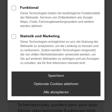
Internetverbindung.
Funktional
Laden andere Webseiten, zum Beispiel
Diese Technologien bieten die bestmögliche Funktionalität
deine Suchmaschine?
der Webseite. Services von Drittanbietern wie Google
Prüfe deine Browsererweiterungen.
Maps, Chats, Fahrzeugbewertungssystem und weitere
werden aktiviert.
Manche Erweiterungen, wie Werbeblocker,
können das Laden bestimmter Seiten
Statistik und Marketing
verhindern. Funktioniert die Seite in einem
Diese Technologien ermöglichen es uns, die Nutzung der
anderen Browser oder in einem privaten
Webseite zu analysieren, um die Leistung zu messen und
zu verbessern. Zudem werden Technologien eingesetzt,
Fenster?
die von dritten Werbetreibenden verwendet werden, um
Sie auf anderen Webseiten zu verfolgen und um Anzeigen
Starte dein Gerät neu.
zu schalten, die für Ihre Interessen relevant sind.
Das kann manchmal helfen,
vorübergehende Probleme zu beheben.
Speichern
Stelle sicher, dass dein Browser und dein
Optionale Cookies ablehnen
Betriebssystem auf dem neuesten Stand
sind.
Alle akzeptieren
Veraltete Software birgt nicht nur ein
Sicherheitsrisiko, sondern kann auch dazu
führen, dass bestimmte Funktionen nicht