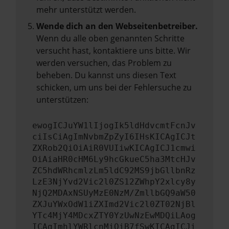
mehr unterstützt werden.
Wende dich an den Webseitenbetreiber.
Wenn du alle oben genannten Schritte
versucht hast, kontaktiere uns bitte. Wir
werden versuchen, das Problem zu
beheben. Du kannst uns diesen Text
schicken, um uns bei der Fehlersuche zu
unterstützen:
ewogICJuYW1lIjogIk5ldHdvcmtFcnJv
ciIsCiAgImNvbmZpZyI6IHsKICAgICJt
ZXRob2QiOiAiR0VUIiwKICAgICJ1cmwi
OiAiaHR0cHM6Ly9hcGkueC5ha3MtcHJv
ZC5hdWRhcmlzLm5ldC92MS9jbGllbnRz
LzE3NjYvd2Vic2l0ZS12ZWhpY2xlcy8y
NjQ2MDAxNSUyMzE0NzM/ZmllbGQ9aW50
ZXJuYWxOdW1iZXImd2Vic2l0ZT02NjBl
YTc4MjY4MDcxZTY0YzUwNzEwMDQiLAog
ICAgImhlYWRlcnMiOiB7fSwKICAgICJi