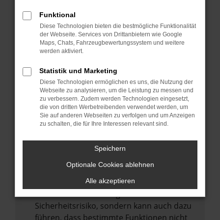
Internetverbindung.
Funktional
Laden andere Webseiten, zum Beispiel
Diese Technologien bieten die bestmögliche Funktionalität
deine Suchmaschine?
der Webseite. Services von Drittanbietern wie Google
Prüfe deine Browsererweiterungen.
Maps, Chats, Fahrzeugbewertungssystem und weitere
werden aktiviert.
Manche Erweiterungen, wie Werbeblocker,
können das Laden bestimmter Seiten
Statistik und Marketing
verhindern. Funktioniert die Seite in einem
Diese Technologien ermöglichen es uns, die Nutzung der
anderen Browser oder in einem privaten
Webseite zu analysieren, um die Leistung zu messen und
zu verbessern. Zudem werden Technologien eingesetzt,
Fenster?
die von dritten Werbetreibenden verwendet werden, um
Sie auf anderen Webseiten zu verfolgen und um Anzeigen
Starte dein Gerät neu.
zu schalten, die für Ihre Interessen relevant sind.
Das kann manchmal helfen,
vorübergehende Probleme zu beheben.
Speichern
Stelle sicher, dass dein Browser und dein
Optionale Cookies ablehnen
Betriebssystem auf dem neuesten Stand
sind.
Alle akzeptieren
Veraltete Software birgt nicht nur ein
Sicherheitsrisiko, sondern kann auch dazu
führen, dass bestimmte Funktionen nicht