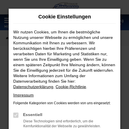
Zum
Hauptinhalt
Cookie Einstellungen
springen
0
MENÜ
Wir nutzen Cookies, um Ihnen die bestmögliche
Nutzung unserer Webseite zu ermöglichen und unsere
Startseite
Fahrzeugangebote
Fahrzeugmarkt
Kommunikation mit Ihnen zu verbessern. Wir
berücksichtigen hierbei Ihre Präferenzen und
verarbeiten Daten für Marketing und Statistiken nur,
wenn Sie uns Ihre Einwilligung geben. Wenn Sie zu
Fahrzeugmarkt
einem späteren Zeitpunkt Ihre Meinung ändern, können
Sie die Einwilligung jederzeit für die Zukunft widerrufen.
Weitere Informationen zum Umfang der
Datenverarbeitung finden Sie hier:
Datenschutzerklärung
,
Cookie-Richtlinie
.
Fehler: Network Error
Impressum
Folgende Kategorien von Cookies werden von uns eingesetzt:
Beim Laden ist ein Fehler aufgetreten.
Hier sind ein paar Tipps, die dir helfen können:
Essentiell
Diese Technologien sind erforderlich, um die
Überprüfe deine Firewall und deine
Kernfunktionalität der Webseite zu gewährleisten.