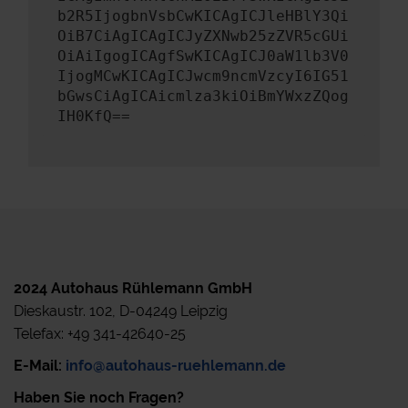
b2R5IjogbnVsbCwKICAgICJleHBlY3Qi
OiB7CiAgICAgICJyZXNwb25zZVR5cGUi
OiAiIgogICAgfSwKICAgICJ0aW1lb3V0
IjogMCwKICAgICJwcm9ncmVzcyI6IG51
bGwsCiAgICAicmlza3kiOiBmYWxzZQog
IH0KfQ==
2024 Autohaus Rühlemann GmbH
Dieskaustr. 102, D-04249 Leipzig
Telefax: +49 341-42640-25
E-Mail:
info@autohaus-ruehlemann.de
Haben Sie noch Fragen?