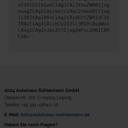
eSI6IG51bGwsCiAgICAiZXhwZWN0Ijog
ewogICAgICAicmVzcG9uc2VUeXBlIjog
IiIKICAgIH0sCiAgICAidGltZW91dCI6
IDAsCiAgICAicHJvZ3Jlc3MiOiBudWxs
LAogICAgInJpc2t5IjogZmFsc2UKICB9
Cn0=
2024 Autohaus Rühlemann GmbH
Dieskaustr. 102, D-04249 Leipzig
Telefax: +49 341-42640-25
E-Mail:
info@autohaus-ruehlemann.de
Haben Sie noch Fragen?