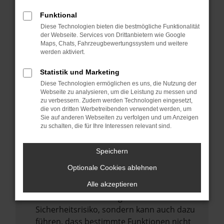
Internetverbindung.
Funktional
Laden andere Webseiten, zum Beispiel
Diese Technologien bieten die bestmögliche Funktionalität
deine Suchmaschine?
der Webseite. Services von Drittanbietern wie Google
Prüfe deine Browsererweiterungen.
Maps, Chats, Fahrzeugbewertungssystem und weitere
werden aktiviert.
Manche Erweiterungen, wie Werbeblocker,
können das Laden bestimmter Seiten
Statistik und Marketing
verhindern. Funktioniert die Seite in einem
Diese Technologien ermöglichen es uns, die Nutzung der
anderen Browser oder in einem privaten
Webseite zu analysieren, um die Leistung zu messen und
zu verbessern. Zudem werden Technologien eingesetzt,
Fenster?
die von dritten Werbetreibenden verwendet werden, um
Sie auf anderen Webseiten zu verfolgen und um Anzeigen
Starte dein Gerät neu.
zu schalten, die für Ihre Interessen relevant sind.
Das kann manchmal helfen,
vorübergehende Probleme zu beheben.
Speichern
Stelle sicher, dass dein Browser und dein
Optionale Cookies ablehnen
Betriebssystem auf dem neuesten Stand
sind.
Alle akzeptieren
Veraltete Software birgt nicht nur ein
Sicherheitsrisiko, sondern kann auch dazu
führen, dass bestimmte Funktionen nicht