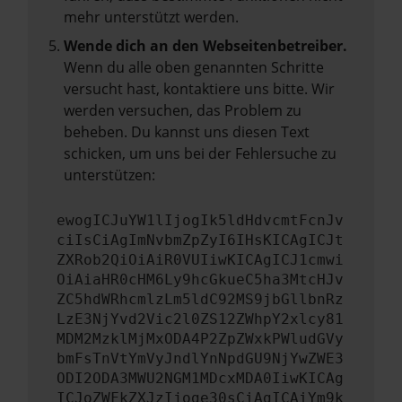
mehr unterstützt werden.
Wende dich an den Webseitenbetreiber.
Wenn du alle oben genannten Schritte
versucht hast, kontaktiere uns bitte. Wir
werden versuchen, das Problem zu
beheben. Du kannst uns diesen Text
schicken, um uns bei der Fehlersuche zu
unterstützen:
ewogICJuYW1lIjogIk5ldHdvcmtFcnJv
ciIsCiAgImNvbmZpZyI6IHsKICAgICJt
ZXRob2QiOiAiR0VUIiwKICAgICJ1cmwi
OiAiaHR0cHM6Ly9hcGkueC5ha3MtcHJv
ZC5hdWRhcmlzLm5ldC92MS9jbGllbnRz
LzE3NjYvd2Vic2l0ZS12ZWhpY2xlcy81
MDM2MzklMjMxODA4P2ZpZWxkPWludGVy
bmFsTnVtYmVyJndlYnNpdGU9NjYwZWE3
ODI2ODA3MWU2NGM1MDcxMDA0IiwKICAg
ICJoZWFkZXJzIjoge30sCiAgICAiYm9k