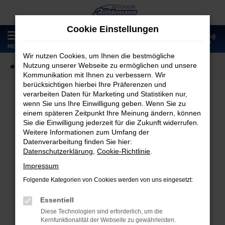
Zum
Hauptinhalt
Cookie Einstellungen
springen
0
MENÜ
Wir nutzen Cookies, um Ihnen die bestmögliche
Nutzung unserer Webseite zu ermöglichen und unsere
Startseite
Fahrzeugangebote
Fahrzeugmarkt
Kommunikation mit Ihnen zu verbessern. Wir
berücksichtigen hierbei Ihre Präferenzen und
verarbeiten Daten für Marketing und Statistiken nur,
wenn Sie uns Ihre Einwilligung geben. Wenn Sie zu
Fahrzeugmarkt
einem späteren Zeitpunkt Ihre Meinung ändern, können
Sie die Einwilligung jederzeit für die Zukunft widerrufen.
Weitere Informationen zum Umfang der
Datenverarbeitung finden Sie hier:
Datenschutzerklärung
,
Cookie-Richtlinie
.
Fehler: Network Error
Impressum
Folgende Kategorien von Cookies werden von uns eingesetzt:
Beim Laden ist ein Fehler aufgetreten.
Hier sind ein paar Tipps, die dir helfen können:
Essentiell
Diese Technologien sind erforderlich, um die
Überprüfe deine Firewall und deine
Kernfunktionalität der Webseite zu gewährleisten.