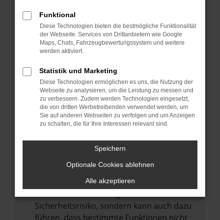
Internetverbindung.
Funktional
Laden andere Webseiten, zum Beispiel
Diese Technologien bieten die bestmögliche Funktionalität
deine Suchmaschine?
der Webseite. Services von Drittanbietern wie Google
Prüfe deine Browsererweiterungen.
Maps, Chats, Fahrzeugbewertungssystem und weitere
werden aktiviert.
Manche Erweiterungen, wie Werbeblocker,
können das Laden bestimmter Seiten
Statistik und Marketing
verhindern. Funktioniert die Seite in einem
Diese Technologien ermöglichen es uns, die Nutzung der
anderen Browser oder in einem privaten
Webseite zu analysieren, um die Leistung zu messen und
zu verbessern. Zudem werden Technologien eingesetzt,
Fenster?
die von dritten Werbetreibenden verwendet werden, um
Sie auf anderen Webseiten zu verfolgen und um Anzeigen
Starte dein Gerät neu.
zu schalten, die für Ihre Interessen relevant sind.
Das kann manchmal helfen,
vorübergehende Probleme zu beheben.
Speichern
Stelle sicher, dass dein Browser und dein
Optionale Cookies ablehnen
Betriebssystem auf dem neuesten Stand
sind.
Alle akzeptieren
Veraltete Software birgt nicht nur ein
Sicherheitsrisiko, sondern kann auch dazu
führen, dass bestimmte Funktionen nicht