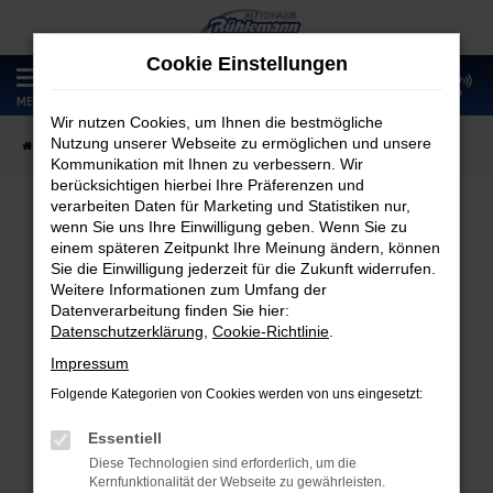
Zum
Hauptinhalt
Cookie Einstellungen
springen
0
MENÜ
Wir nutzen Cookies, um Ihnen die bestmögliche
Nutzung unserer Webseite zu ermöglichen und unsere
Startseite
Fahrzeugangebote
Fahrzeugmarkt
Kommunikation mit Ihnen zu verbessern. Wir
berücksichtigen hierbei Ihre Präferenzen und
verarbeiten Daten für Marketing und Statistiken nur,
wenn Sie uns Ihre Einwilligung geben. Wenn Sie zu
Fahrzeugmarkt
einem späteren Zeitpunkt Ihre Meinung ändern, können
Sie die Einwilligung jederzeit für die Zukunft widerrufen.
Weitere Informationen zum Umfang der
Datenverarbeitung finden Sie hier:
Datenschutzerklärung
,
Cookie-Richtlinie
.
Fehler: Network Error
Impressum
Folgende Kategorien von Cookies werden von uns eingesetzt:
Beim Laden ist ein Fehler aufgetreten.
Hier sind ein paar Tipps, die dir helfen können:
Essentiell
Diese Technologien sind erforderlich, um die
Überprüfe deine Firewall und deine
Kernfunktionalität der Webseite zu gewährleisten.