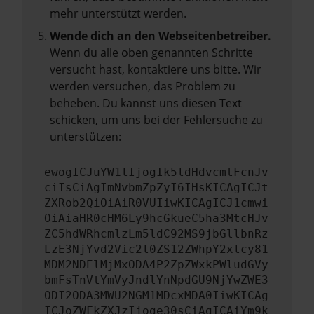
mehr unterstützt werden.
Wende dich an den Webseitenbetreiber.
Wenn du alle oben genannten Schritte
versucht hast, kontaktiere uns bitte. Wir
werden versuchen, das Problem zu
beheben. Du kannst uns diesen Text
schicken, um uns bei der Fehlersuche zu
unterstützen:
ewogICJuYW1lIjogIk5ldHdvcmtFcnJv
ciIsCiAgImNvbmZpZyI6IHsKICAgICJt
ZXRob2QiOiAiR0VUIiwKICAgICJ1cmwi
OiAiaHR0cHM6Ly9hcGkueC5ha3MtcHJv
ZC5hdWRhcmlzLm5ldC92MS9jbGllbnRz
LzE3NjYvd2Vic2l0ZS12ZWhpY2xlcy81
MDM2NDElMjMxODA4P2ZpZWxkPWludGVy
bmFsTnVtYmVyJndlYnNpdGU9NjYwZWE3
ODI2ODA3MWU2NGM1MDcxMDA0IiwKICAg
ICJoZWFkZXJzIjoge30sCiAgICAiYm9k