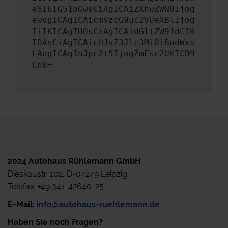
eSI6IG51bGwsCiAgICAiZXhwZWN0Ijog
ewogICAgICAicmVzcG9uc2VUeXBlIjog
IiIKICAgIH0sCiAgICAidGltZW91dCI6
IDAsCiAgICAicHJvZ3Jlc3MiOiBudWxs
LAogICAgInJpc2t5IjogZmFsc2UKICB9
Cn0=
2024 Autohaus Rühlemann GmbH
Dieskaustr. 102, D-04249 Leipzig
Telefax: +49 341-42640-25
E-Mail:
info@autohaus-ruehlemann.de
Haben Sie noch Fragen?