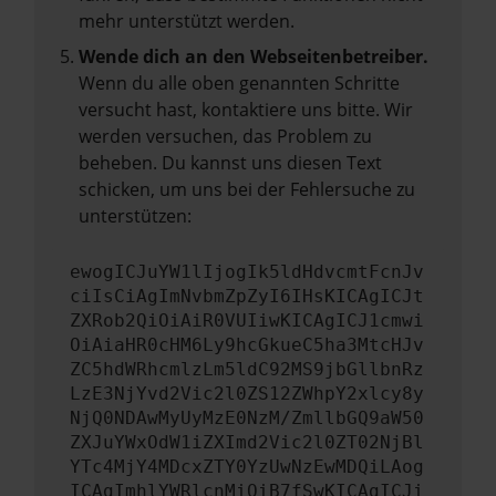
mehr unterstützt werden.
Wende dich an den Webseitenbetreiber.
Wenn du alle oben genannten Schritte
versucht hast, kontaktiere uns bitte. Wir
werden versuchen, das Problem zu
beheben. Du kannst uns diesen Text
schicken, um uns bei der Fehlersuche zu
unterstützen:
ewogICJuYW1lIjogIk5ldHdvcmtFcnJv
ciIsCiAgImNvbmZpZyI6IHsKICAgICJt
ZXRob2QiOiAiR0VUIiwKICAgICJ1cmwi
OiAiaHR0cHM6Ly9hcGkueC5ha3MtcHJv
ZC5hdWRhcmlzLm5ldC92MS9jbGllbnRz
LzE3NjYvd2Vic2l0ZS12ZWhpY2xlcy8y
NjQ0NDAwMyUyMzE0NzM/ZmllbGQ9aW50
ZXJuYWxOdW1iZXImd2Vic2l0ZT02NjBl
YTc4MjY4MDcxZTY0YzUwNzEwMDQiLAog
ICAgImhlYWRlcnMiOiB7fSwKICAgICJi