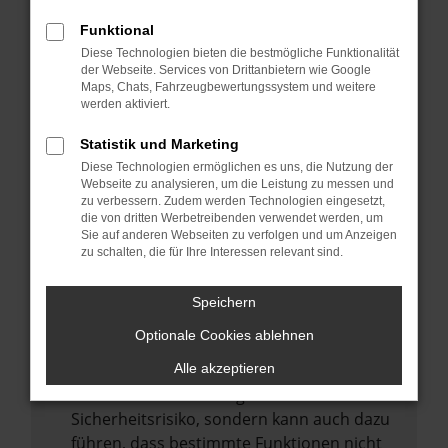
Internetverbindung.
Funktional
Laden andere Webseiten, zum Beispiel
Diese Technologien bieten die bestmögliche Funktionalität
deine Suchmaschine?
der Webseite. Services von Drittanbietern wie Google
Prüfe deine Browsererweiterungen.
Maps, Chats, Fahrzeugbewertungssystem und weitere
werden aktiviert.
Manche Erweiterungen, wie Werbeblocker,
können das Laden bestimmter Seiten
Statistik und Marketing
verhindern. Funktioniert die Seite in einem
Diese Technologien ermöglichen es uns, die Nutzung der
anderen Browser oder in einem privaten
Webseite zu analysieren, um die Leistung zu messen und
zu verbessern. Zudem werden Technologien eingesetzt,
Fenster?
die von dritten Werbetreibenden verwendet werden, um
Sie auf anderen Webseiten zu verfolgen und um Anzeigen
Starte dein Gerät neu.
zu schalten, die für Ihre Interessen relevant sind.
Das kann manchmal helfen,
vorübergehende Probleme zu beheben.
Speichern
Stelle sicher, dass dein Browser und dein
Optionale Cookies ablehnen
Betriebssystem auf dem neuesten Stand
sind.
Alle akzeptieren
Veraltete Software birgt nicht nur ein
Sicherheitsrisiko, sondern kann auch dazu
führen, dass bestimmte Funktionen nicht