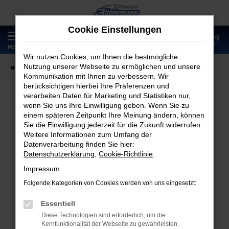
Zum
Hauptinhalt
Cookie Einstellungen
springen
0
MENÜ
Wir nutzen Cookies, um Ihnen die bestmögliche
Nutzung unserer Webseite zu ermöglichen und unsere
Startseite
Fahrzeugangebote
Fahrzeugmarkt
Kommunikation mit Ihnen zu verbessern. Wir
berücksichtigen hierbei Ihre Präferenzen und
verarbeiten Daten für Marketing und Statistiken nur,
wenn Sie uns Ihre Einwilligung geben. Wenn Sie zu
Fahrzeugmarkt
einem späteren Zeitpunkt Ihre Meinung ändern, können
Sie die Einwilligung jederzeit für die Zukunft widerrufen.
Weitere Informationen zum Umfang der
Datenverarbeitung finden Sie hier:
Datenschutzerklärung
,
Cookie-Richtlinie
.
Fehler: Network Error
Impressum
Folgende Kategorien von Cookies werden von uns eingesetzt:
Beim Laden ist ein Fehler aufgetreten.
Hier sind ein paar Tipps, die dir helfen können:
Essentiell
Diese Technologien sind erforderlich, um die
Überprüfe deine Firewall und deine
Kernfunktionalität der Webseite zu gewährleisten.