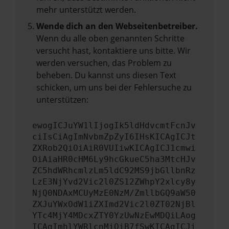
mehr unterstützt werden.
Wende dich an den Webseitenbetreiber.
Wenn du alle oben genannten Schritte
versucht hast, kontaktiere uns bitte. Wir
werden versuchen, das Problem zu
beheben. Du kannst uns diesen Text
schicken, um uns bei der Fehlersuche zu
unterstützen:
ewogICJuYW1lIjogIk5ldHdvcmtFcnJv
ciIsCiAgImNvbmZpZyI6IHsKICAgICJt
ZXRob2QiOiAiR0VUIiwKICAgICJ1cmwi
OiAiaHR0cHM6Ly9hcGkueC5ha3MtcHJv
ZC5hdWRhcmlzLm5ldC92MS9jbGllbnRz
LzE3NjYvd2Vic2l0ZS12ZWhpY2xlcy8y
NjQ0NDAxMCUyMzE0NzM/ZmllbGQ9aW50
ZXJuYWxOdW1iZXImd2Vic2l0ZT02NjBl
YTc4MjY4MDcxZTY0YzUwNzEwMDQiLAog
ICAgImhlYWRlcnMiOiB7fSwKICAgICJi