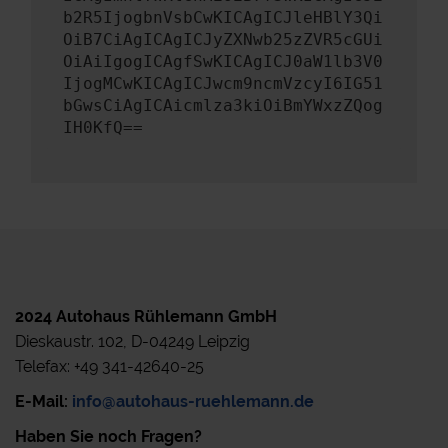
b2R5IjogbnVsbCwKICAgICJleHBlY3Qi
OiB7CiAgICAgICJyZXNwb25zZVR5cGUi
OiAiIgogICAgfSwKICAgICJ0aW1lb3V0
IjogMCwKICAgICJwcm9ncmVzcyI6IG51
bGwsCiAgICAicmlza3kiOiBmYWxzZQog
IH0KfQ==
2024 Autohaus Rühlemann GmbH
Dieskaustr. 102, D-04249 Leipzig
Telefax: +49 341-42640-25
E-Mail:
info@autohaus-ruehlemann.de
Haben Sie noch Fragen?