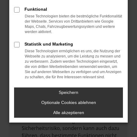
Internetverbindung.
Funktional
Laden andere Webseiten, zum Beispiel
Diese Technologien bieten die bestmögliche Funktionalität
deine Suchmaschine?
der Webseite. Services von Drittanbietern wie Google
Prüfe deine Browsererweiterungen.
Maps, Chats, Fahrzeugbewertungssystem und weitere
werden aktiviert.
Manche Erweiterungen, wie Werbeblocker,
können das Laden bestimmter Seiten
Statistik und Marketing
verhindern. Funktioniert die Seite in einem
Diese Technologien ermöglichen es uns, die Nutzung der
anderen Browser oder in einem privaten
Webseite zu analysieren, um die Leistung zu messen und
zu verbessern. Zudem werden Technologien eingesetzt,
Fenster?
die von dritten Werbetreibenden verwendet werden, um
Sie auf anderen Webseiten zu verfolgen und um Anzeigen
Starte dein Gerät neu.
zu schalten, die für Ihre Interessen relevant sind.
Das kann manchmal helfen,
vorübergehende Probleme zu beheben.
Speichern
Stelle sicher, dass dein Browser und dein
Optionale Cookies ablehnen
Betriebssystem auf dem neuesten Stand
sind.
Alle akzeptieren
Veraltete Software birgt nicht nur ein
Sicherheitsrisiko, sondern kann auch dazu
führen, dass bestimmte Funktionen nicht