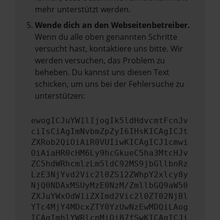
mehr unterstützt werden.
Wende dich an den Webseitenbetreiber.
Wenn du alle oben genannten Schritte
versucht hast, kontaktiere uns bitte. Wir
werden versuchen, das Problem zu
beheben. Du kannst uns diesen Text
schicken, um uns bei der Fehlersuche zu
unterstützen:
ewogICJuYW1lIjogIk5ldHdvcmtFcnJv
ciIsCiAgImNvbmZpZyI6IHsKICAgICJt
ZXRob2QiOiAiR0VUIiwKICAgICJ1cmwi
OiAiaHR0cHM6Ly9hcGkueC5ha3MtcHJv
ZC5hdWRhcmlzLm5ldC92MS9jbGllbnRz
LzE3NjYvd2Vic2l0ZS12ZWhpY2xlcy8y
NjQ0NDAxMSUyMzE0NzM/ZmllbGQ9aW50
ZXJuYWxOdW1iZXImd2Vic2l0ZT02NjBl
YTc4MjY4MDcxZTY0YzUwNzEwMDQiLAog
ICAgImhlYWRlcnMiOiB7fSwKICAgICJi