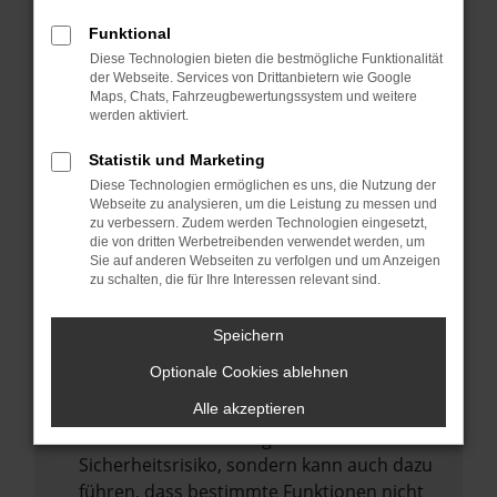
Internetverbindung.
Funktional
Laden andere Webseiten, zum Beispiel
Diese Technologien bieten die bestmögliche Funktionalität
deine Suchmaschine?
der Webseite. Services von Drittanbietern wie Google
Prüfe deine Browsererweiterungen.
Maps, Chats, Fahrzeugbewertungssystem und weitere
werden aktiviert.
Manche Erweiterungen, wie Werbeblocker,
können das Laden bestimmter Seiten
Statistik und Marketing
verhindern. Funktioniert die Seite in einem
Diese Technologien ermöglichen es uns, die Nutzung der
anderen Browser oder in einem privaten
Webseite zu analysieren, um die Leistung zu messen und
zu verbessern. Zudem werden Technologien eingesetzt,
Fenster?
die von dritten Werbetreibenden verwendet werden, um
Sie auf anderen Webseiten zu verfolgen und um Anzeigen
Starte dein Gerät neu.
zu schalten, die für Ihre Interessen relevant sind.
Das kann manchmal helfen,
vorübergehende Probleme zu beheben.
Speichern
Stelle sicher, dass dein Browser und dein
Optionale Cookies ablehnen
Betriebssystem auf dem neuesten Stand
sind.
Alle akzeptieren
Veraltete Software birgt nicht nur ein
Sicherheitsrisiko, sondern kann auch dazu
führen, dass bestimmte Funktionen nicht