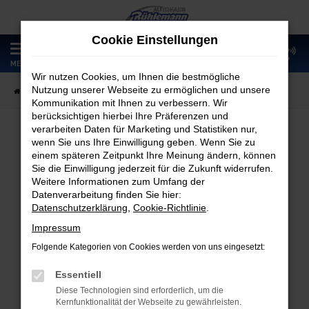
Zum
Hauptinhalt
Cookie Einstellungen
springen
0
MENÜ
Wir nutzen Cookies, um Ihnen die bestmögliche
Nutzung unserer Webseite zu ermöglichen und unsere
Startseite
Fahrzeugangebote
Fahrzeugmarkt
Kommunikation mit Ihnen zu verbessern. Wir
berücksichtigen hierbei Ihre Präferenzen und
verarbeiten Daten für Marketing und Statistiken nur,
wenn Sie uns Ihre Einwilligung geben. Wenn Sie zu
Fahrzeugmarkt
einem späteren Zeitpunkt Ihre Meinung ändern, können
Sie die Einwilligung jederzeit für die Zukunft widerrufen.
Weitere Informationen zum Umfang der
Datenverarbeitung finden Sie hier:
Datenschutzerklärung
,
Cookie-Richtlinie
.
Fehler: Network Error
Impressum
Folgende Kategorien von Cookies werden von uns eingesetzt:
Beim Laden ist ein Fehler aufgetreten.
Hier sind ein paar Tipps, die dir helfen können:
Essentiell
Diese Technologien sind erforderlich, um die
Überprüfe deine Firewall und deine
Kernfunktionalität der Webseite zu gewährleisten.