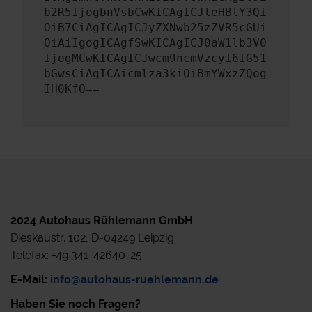
b2R5IjogbnVsbCwKICAgICJleHBlY3Qi
OiB7CiAgICAgICJyZXNwb25zZVR5cGUi
OiAiIgogICAgfSwKICAgICJ0aW1lb3V0
IjogMCwKICAgICJwcm9ncmVzcyI6IG51
bGwsCiAgICAicmlza3kiOiBmYWxzZQog
IH0KfQ==
2024 Autohaus Rühlemann GmbH
Dieskaustr. 102, D-04249 Leipzig
Telefax: +49 341-42640-25
E-Mail:
info@autohaus-ruehlemann.de
Haben Sie noch Fragen?