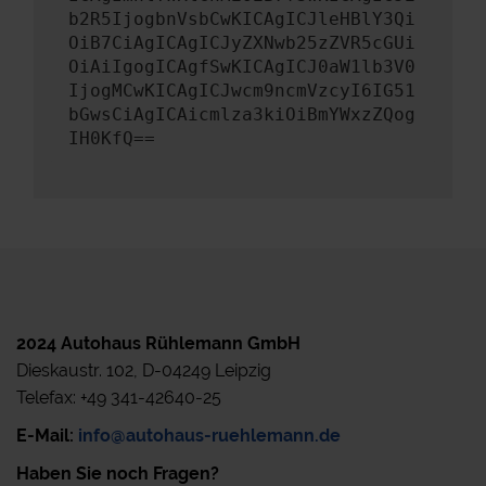
b2R5IjogbnVsbCwKICAgICJleHBlY3Qi
OiB7CiAgICAgICJyZXNwb25zZVR5cGUi
OiAiIgogICAgfSwKICAgICJ0aW1lb3V0
IjogMCwKICAgICJwcm9ncmVzcyI6IG51
bGwsCiAgICAicmlza3kiOiBmYWxzZQog
IH0KfQ==
2024 Autohaus Rühlemann GmbH
Dieskaustr. 102, D-04249 Leipzig
Telefax: +49 341-42640-25
E-Mail:
info@autohaus-ruehlemann.de
Haben Sie noch Fragen?