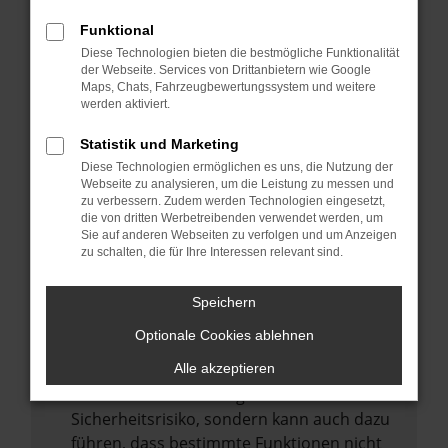
Internetverbindung.
Funktional
Laden andere Webseiten, zum Beispiel
Diese Technologien bieten die bestmögliche Funktionalität
deine Suchmaschine?
der Webseite. Services von Drittanbietern wie Google
Prüfe deine Browsererweiterungen.
Maps, Chats, Fahrzeugbewertungssystem und weitere
werden aktiviert.
Manche Erweiterungen, wie Werbeblocker,
können das Laden bestimmter Seiten
Statistik und Marketing
verhindern. Funktioniert die Seite in einem
Diese Technologien ermöglichen es uns, die Nutzung der
anderen Browser oder in einem privaten
Webseite zu analysieren, um die Leistung zu messen und
zu verbessern. Zudem werden Technologien eingesetzt,
Fenster?
die von dritten Werbetreibenden verwendet werden, um
Sie auf anderen Webseiten zu verfolgen und um Anzeigen
Starte dein Gerät neu.
zu schalten, die für Ihre Interessen relevant sind.
Das kann manchmal helfen,
vorübergehende Probleme zu beheben.
Speichern
Stelle sicher, dass dein Browser und dein
Optionale Cookies ablehnen
Betriebssystem auf dem neuesten Stand
sind.
Alle akzeptieren
Veraltete Software birgt nicht nur ein
Sicherheitsrisiko, sondern kann auch dazu
führen, dass bestimmte Funktionen nicht