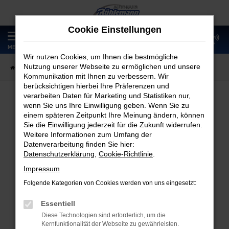
Zum
Hauptinhalt
Cookie Einstellungen
springen
0
MENÜ
Wir nutzen Cookies, um Ihnen die bestmögliche
Nutzung unserer Webseite zu ermöglichen und unsere
Startseite
Fahrzeugangebote
Fahrzeugmarkt
Kommunikation mit Ihnen zu verbessern. Wir
berücksichtigen hierbei Ihre Präferenzen und
verarbeiten Daten für Marketing und Statistiken nur,
wenn Sie uns Ihre Einwilligung geben. Wenn Sie zu
Fahrzeugmarkt
einem späteren Zeitpunkt Ihre Meinung ändern, können
Sie die Einwilligung jederzeit für die Zukunft widerrufen.
Weitere Informationen zum Umfang der
Datenverarbeitung finden Sie hier:
Datenschutzerklärung
,
Cookie-Richtlinie
.
Fehler: Network Error
Impressum
Folgende Kategorien von Cookies werden von uns eingesetzt:
Beim Laden ist ein Fehler aufgetreten.
Hier sind ein paar Tipps, die dir helfen können:
Essentiell
Diese Technologien sind erforderlich, um die
Überprüfe deine Firewall und deine
Kernfunktionalität der Webseite zu gewährleisten.