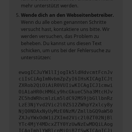
mehr unterstützt werden.
Wende dich an den Webseitenbetreiber.
Wenn du alle oben genannten Schritte
versucht hast, kontaktiere uns bitte. Wir
werden versuchen, das Problem zu
beheben. Du kannst uns diesen Text
schicken, um uns bei der Fehlersuche zu
unterstützen:
ewogICJuYW1lIjogIk5ldHdvcmtFcnJv
ciIsCiAgImNvbmZpZyI6IHsKICAgICJt
ZXRob2QiOiAiR0VUIiwKICAgICJ1cmwi
OiAiaHR0cHM6Ly9hcGkueC5ha3MtcHJv
ZC5hdWRhcmlzLm5ldC92MS9jbGllbnRz
LzE3NjYvd2Vic2l0ZS12ZWhpY2xlcy8y
NjQ0NDAxNyUyMzE0NzM/ZmllbGQ9aW50
ZXJuYWxOdW1iZXImd2Vic2l0ZT02NjBl
YTc4MjY4MDcxZTY0YzUwNzEwMDQiLAog
ICAgImhlYWRlcnMiOiB7fSwKICAgICJi