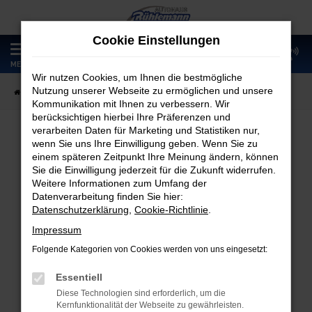
Zum
Hauptinhalt
Cookie Einstellungen
springen
0
MENÜ
Wir nutzen Cookies, um Ihnen die bestmögliche
Nutzung unserer Webseite zu ermöglichen und unsere
Startseite
Fahrzeugangebote
Fahrzeugmarkt
Kommunikation mit Ihnen zu verbessern. Wir
berücksichtigen hierbei Ihre Präferenzen und
verarbeiten Daten für Marketing und Statistiken nur,
wenn Sie uns Ihre Einwilligung geben. Wenn Sie zu
Fahrzeugmarkt
einem späteren Zeitpunkt Ihre Meinung ändern, können
Sie die Einwilligung jederzeit für die Zukunft widerrufen.
Weitere Informationen zum Umfang der
Datenverarbeitung finden Sie hier:
Datenschutzerklärung
,
Cookie-Richtlinie
.
Fehler: Network Error
Impressum
Folgende Kategorien von Cookies werden von uns eingesetzt:
Beim Laden ist ein Fehler aufgetreten.
Hier sind ein paar Tipps, die dir helfen können:
Essentiell
Diese Technologien sind erforderlich, um die
Überprüfe deine Firewall und deine
Kernfunktionalität der Webseite zu gewährleisten.