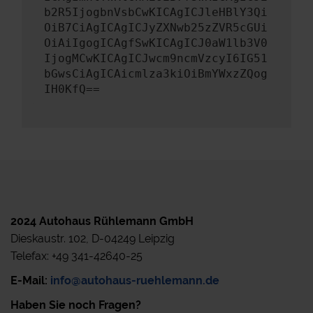
b2R5IjogbnVsbCwKICAgICJleHBlY3Qi
OiB7CiAgICAgICJyZXNwb25zZVR5cGUi
OiAiIgogICAgfSwKICAgICJ0aW1lb3V0
IjogMCwKICAgICJwcm9ncmVzcyI6IG51
bGwsCiAgICAicmlza3kiOiBmYWxzZQog
IH0KfQ==
2024 Autohaus Rühlemann GmbH
Dieskaustr. 102, D-04249 Leipzig
Telefax: +49 341-42640-25
E-Mail:
info@autohaus-ruehlemann.de
Haben Sie noch Fragen?