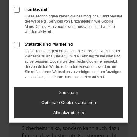
Internetverbindung.
Funktional
Laden andere Webseiten, zum Beispiel
Diese Technologien bieten die bestmögliche Funktionalität
deine Suchmaschine?
der Webseite. Services von Drittanbietern wie Google
Prüfe deine Browsererweiterungen.
Maps, Chats, Fahrzeugbewertungssystem und weitere
werden aktiviert.
Manche Erweiterungen, wie Werbeblocker,
können das Laden bestimmter Seiten
Statistik und Marketing
verhindern. Funktioniert die Seite in einem
Diese Technologien ermöglichen es uns, die Nutzung der
anderen Browser oder in einem privaten
Webseite zu analysieren, um die Leistung zu messen und
zu verbessern. Zudem werden Technologien eingesetzt,
Fenster?
die von dritten Werbetreibenden verwendet werden, um
Sie auf anderen Webseiten zu verfolgen und um Anzeigen
Starte dein Gerät neu.
zu schalten, die für Ihre Interessen relevant sind.
Das kann manchmal helfen,
vorübergehende Probleme zu beheben.
Speichern
Stelle sicher, dass dein Browser und dein
Optionale Cookies ablehnen
Betriebssystem auf dem neuesten Stand
sind.
Alle akzeptieren
Veraltete Software birgt nicht nur ein
Sicherheitsrisiko, sondern kann auch dazu
führen, dass bestimmte Funktionen nicht