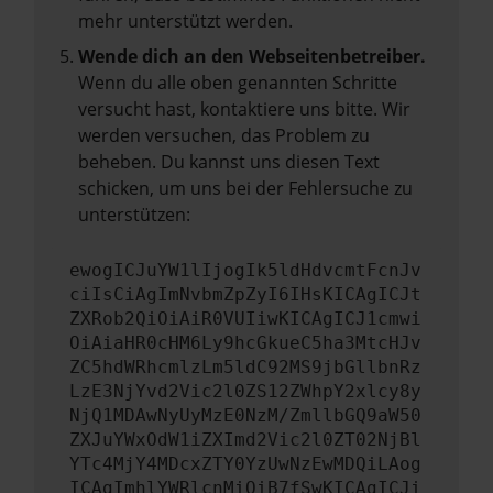
mehr unterstützt werden.
Wende dich an den Webseitenbetreiber.
Wenn du alle oben genannten Schritte
versucht hast, kontaktiere uns bitte. Wir
werden versuchen, das Problem zu
beheben. Du kannst uns diesen Text
schicken, um uns bei der Fehlersuche zu
unterstützen:
ewogICJuYW1lIjogIk5ldHdvcmtFcnJv
ciIsCiAgImNvbmZpZyI6IHsKICAgICJt
ZXRob2QiOiAiR0VUIiwKICAgICJ1cmwi
OiAiaHR0cHM6Ly9hcGkueC5ha3MtcHJv
ZC5hdWRhcmlzLm5ldC92MS9jbGllbnRz
LzE3NjYvd2Vic2l0ZS12ZWhpY2xlcy8y
NjQ1MDAwNyUyMzE0NzM/ZmllbGQ9aW50
ZXJuYWxOdW1iZXImd2Vic2l0ZT02NjBl
YTc4MjY4MDcxZTY0YzUwNzEwMDQiLAog
ICAgImhlYWRlcnMiOiB7fSwKICAgICJi