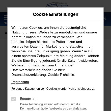
Zum
Hauptinhalt
Cookie Einstellungen
springen
0
MENÜ
Wir nutzen Cookies, um Ihnen die bestmögliche
Nutzung unserer Webseite zu ermöglichen und unsere
Startseite
Fahrzeugangebote
Fahrzeugmarkt
Kommunikation mit Ihnen zu verbessern. Wir
berücksichtigen hierbei Ihre Präferenzen und
verarbeiten Daten für Marketing und Statistiken nur,
wenn Sie uns Ihre Einwilligung geben. Wenn Sie zu
Fahrzeugmarkt
einem späteren Zeitpunkt Ihre Meinung ändern, können
Sie die Einwilligung jederzeit für die Zukunft widerrufen.
Weitere Informationen zum Umfang der
Datenverarbeitung finden Sie hier:
Datenschutzerklärung
,
Cookie-Richtlinie
.
Fehler: Network Error
Impressum
Folgende Kategorien von Cookies werden von uns eingesetzt:
Beim Laden ist ein Fehler aufgetreten.
Hier sind ein paar Tipps, die dir helfen können:
Essentiell
Diese Technologien sind erforderlich, um die
Überprüfe deine Firewall und deine
Kernfunktionalität der Webseite zu gewährleisten.