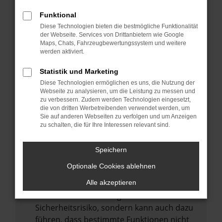
Internetverbindung.
Funktional
Laden andere Webseiten, zum Beispiel
Diese Technologien bieten die bestmögliche Funktionalität
deine Suchmaschine?
der Webseite. Services von Drittanbietern wie Google
Prüfe deine Browsererweiterungen.
Maps, Chats, Fahrzeugbewertungssystem und weitere
werden aktiviert.
Manche Erweiterungen, wie Werbeblocker,
können das Laden bestimmter Seiten
Statistik und Marketing
verhindern. Funktioniert die Seite in einem
Diese Technologien ermöglichen es uns, die Nutzung der
anderen Browser oder in einem privaten
Webseite zu analysieren, um die Leistung zu messen und
zu verbessern. Zudem werden Technologien eingesetzt,
Fenster?
die von dritten Werbetreibenden verwendet werden, um
Sie auf anderen Webseiten zu verfolgen und um Anzeigen
Starte dein Gerät neu.
zu schalten, die für Ihre Interessen relevant sind.
Das kann manchmal helfen,
vorübergehende Probleme zu beheben.
Speichern
Stelle sicher, dass dein Browser und dein
Optionale Cookies ablehnen
Betriebssystem auf dem neuesten Stand
sind.
Alle akzeptieren
Veraltete Software birgt nicht nur ein
Sicherheitsrisiko, sondern kann auch dazu
führen, dass bestimmte Funktionen nicht