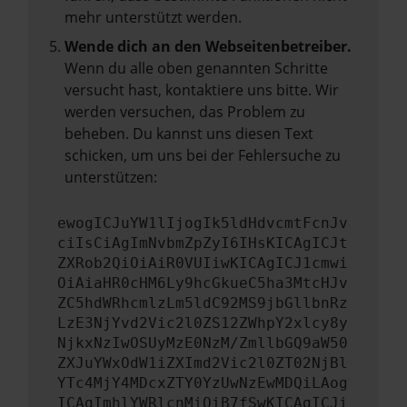
mehr unterstützt werden.
Wende dich an den Webseitenbetreiber.
Wenn du alle oben genannten Schritte
versucht hast, kontaktiere uns bitte. Wir
werden versuchen, das Problem zu
beheben. Du kannst uns diesen Text
schicken, um uns bei der Fehlersuche zu
unterstützen:
ewogICJuYW1lIjogIk5ldHdvcmtFcnJv
ciIsCiAgImNvbmZpZyI6IHsKICAgICJt
ZXRob2QiOiAiR0VUIiwKICAgICJ1cmwi
OiAiaHR0cHM6Ly9hcGkueC5ha3MtcHJv
ZC5hdWRhcmlzLm5ldC92MS9jbGllbnRz
LzE3NjYvd2Vic2l0ZS12ZWhpY2xlcy8y
NjkxNzIwOSUyMzE0NzM/ZmllbGQ9aW50
ZXJuYWxOdW1iZXImd2Vic2l0ZT02NjBl
YTc4MjY4MDcxZTY0YzUwNzEwMDQiLAog
ICAgImhlYWRlcnMiOiB7fSwKICAgICJi