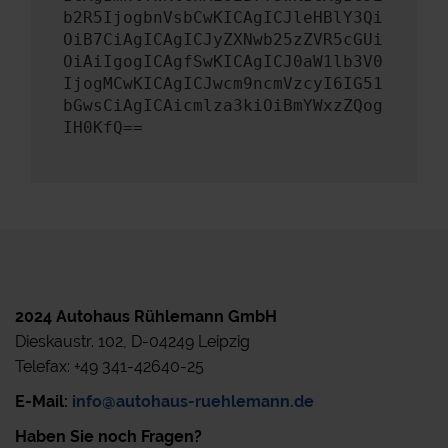
b2R5IjogbnVsbCwKICAgICJleHBlY3Qi
OiB7CiAgICAgICJyZXNwb25zZVR5cGUi
OiAiIgogICAgfSwKICAgICJ0aW1lb3V0
IjogMCwKICAgICJwcm9ncmVzcyI6IG51
bGwsCiAgICAicmlza3kiOiBmYWxzZQog
IH0KfQ==
2024 Autohaus Rühlemann GmbH
Dieskaustr. 102, D-04249 Leipzig
Telefax: +49 341-42640-25
E-Mail:
info@autohaus-ruehlemann.de
Haben Sie noch Fragen?